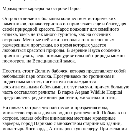
Мраморные карьеры на острове Парос
Остров отличается большим количеством исторических
памятников, однако туристов он привлекает еще и благодаря
своей природной красоте. Парос подходит для семейного
отдыха, здесь не так много туристов, как на соседних
островах. Местные пейзажи располагают к неспешным
размеренным прогулкам, во время которых удается
любоваться красотой природы. В деревне Науса особенно
приятно гулять, ведь помимо удивительной природы можно
посмотреть на Венецианский замок.
Посетить стоит Долину бабочек, которая представляет собой
небольшой парк отдыха. Прогуливаясь по тропинкам и
подвесным мостам, посетители наслаждаются
восхитительными бабочками, их тут тысячи, причем большую
часть составляют реликты. В парке Aegean Wildlife Hospital
представлены редкие виды растений, животных и птиц.
На пляжах острова чистый песок и прозрачная вода,
множество горок и других водных развлечений. Побывав на
острове, нельзя обойти вниманием местные мраморные
карьеры, город Парикью с множеством старинных зданий,
монастырь Логоварда, Антипаросскую пещеру. При желании