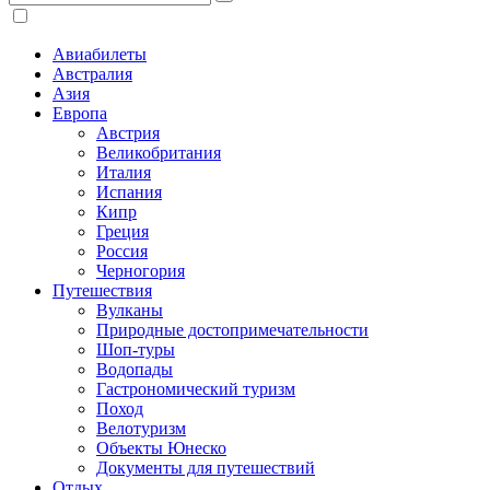
Авиабилеты
Австралия
Азия
Европа
Австрия
Великобритания
Италия
Испания
Кипр
Греция
Россия
Черногория
Путешествия
Вулканы
Природные достопримечательности
Шоп-туры
Водопады
Гастрономический туризм
Поход
Велотуризм
Объекты Юнеско
Документы для путешествий
Отдых