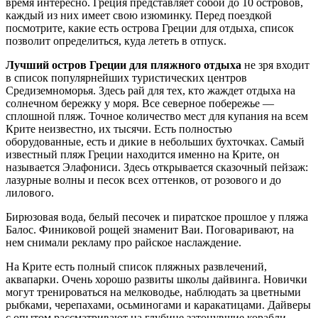
время интересно. Греция представляет собой до 10 островов,
каждый из них имеет свою изюминку. Перед поездкой
посмотрите, какие есть острова Греции для отдыха, список
позволит определиться, куда лететь в отпуск.
Лучший остров Греции для пляжного отдыха
не зря входит
в список популярнейших туристических центров
Средиземноморья. Здесь рай для тех, кто жаждет отдыха на
солнечном бережку у моря. Все северное побережье —
сплошной пляж. Точное количество мест для купания на всем
Крите неизвестно, их тысячи. Есть полностью
оборудованные, есть и дикие в небольших бухточках. Самый
известный пляж Греции находится именно на Крите, он
называется Элафониси. Здесь открывается сказочный пейзаж:
лазурные волны и песок всех оттенков, от розового и до
лилового.
Бирюзовая вода, белый песочек и пиратское прошлое у пляжа
Балос. Финиковой рощей знаменит Ваи. Поговаривают, на
нем снимали рекламу про райское наслаждение.
На Крите есть полный список пляжных развлечений,
аквапарки. Очень хорошо развиты школы дайвинга. Новички
могут тренироваться на мелководье, наблюдать за цветными
рыбками, черепахами, осьминогами и каракатицами. Дайверы
с опытом рассматривают на глубине затонувшие корабли,