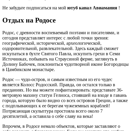
Не забудьте подписаться на мой
ютуб канал Авиамания
!
Отдых на Родосе
Родос, с древности воспеваемый поэтами и писателями, и
сегодня представляет интерес с любой точки зрения:
географической, исторической, археологической,
оздоровительной, развлекательной. Здесь каждый сможет
искупаться в бухте Святого Павла, искупить грехи в Семи
Источниках, побывать на Страусиной ферме, заглянуть в
Долину Бабочек, поклониться чудотворной иконе Богородицы
в Цамбикском монастыре.
Родос — чудо-остров, и самым известным из его чудес
является Колосс Родосский. Правда, он остался только в
преданиях. Но вы можете пофантазировать: представьте 36-
метровую махину статуи Гелиоса, стоявшей на входе в гавань
города, которую было видно со всех островов Греции, а также
с подплывающих к ее берегам чужеземных кораблей!
Потрясающая скульптура простояла всего около 7
десятилетий, а оставила о себе славу на века!
Впрочем, в Родосе немало объектов, которые заставляют о