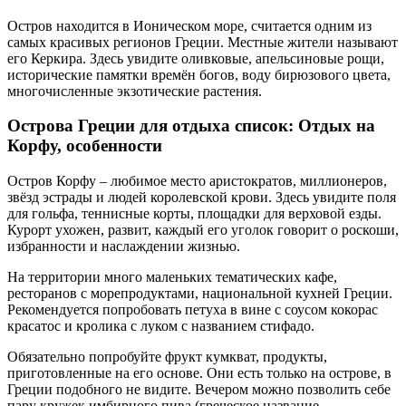
Остров находится в Ионическом море, считается одним из
самых красивых регионов Греции. Местные жители называют
его Керкира. Здесь увидите оливковые, апельсиновые рощи,
исторические памятки времён богов, воду бирюзового цвета,
многочисленные экзотические растения.
Острова Греции для отдыха список: Отдых на
Корфу, особенности
Остров Корфу – любимое место аристократов, миллионеров,
звёзд эстрады и людей королевской крови. Здесь увидите поля
для гольфа, теннисные корты, площадки для верховой езды.
Курорт ухожен, развит, каждый его уголок говорит о роскоши,
избранности и наслаждении жизнью.
На территории много маленьких тематических кафе,
ресторанов с морепродуктами, национальной кухней Греции.
Рекомендуется попробовать петуха в вине с соусом кокорас
красатос и кролика с луком с названием стифадо.
Обязательно попробуйте фрукт кумкват, продукты,
приготовленные на его основе. Они есть только на острове, в
Греции подобного не видите. Вечером можно позволить себе
пару кружек имбирного пива (греческое название