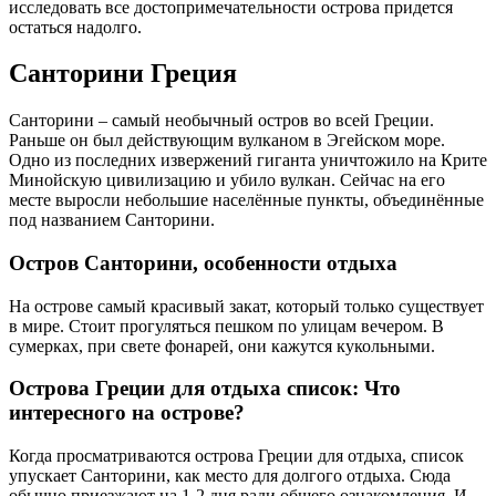
исследовать все достопримечательности острова придется
остаться надолго.
Санторини Греция
Санторини – самый необычный остров во всей Греции.
Раньше он был действующим вулканом в Эгейском море.
Одно из последних извержений гиганта уничтожило на Крите
Минойскую цивилизацию и убило вулкан. Сейчас на его
месте выросли небольшие населённые пункты, объединённые
под названием Санторини.
Остров Санторини, особенности отдыха
На острове самый красивый закат, который только существует
в мире. Стоит прогуляться пешком по улицам вечером. В
сумерках, при свете фонарей, они кажутся кукольными.
Острова Греции для отдыха список: Что
интересного на острове?
Когда просматриваются острова Греции для отдыха, список
упускает Санторини, как место для долгого отдыха. Сюда
обычно приезжают на 1-2 дня ради общего ознакомления. И