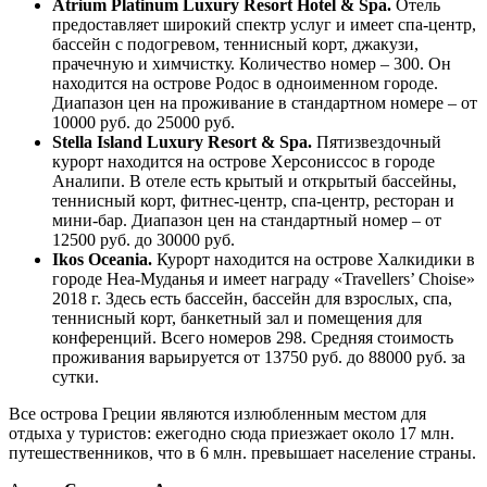
Atrium Platinum Luxury Resort Hotel & Spa.
Отель
предоставляет широкий спектр услуг и имеет спа-центр,
бассейн с подогревом, теннисный корт, джакузи,
прачечную и химчистку. Количество номер – 300. Он
находится на острове Родос в одноименном городе.
Диапазон цен на проживание в стандартном номере – от
10000 руб. до 25000 руб.
Stella Island Luxury Resort & Spa.
Пятизвездочный
курорт находится на острове Херсониссос в городе
Аналипи. В отеле есть крытый и открытый бассейны,
теннисный корт, фитнес-центр, спа-центр, ресторан и
мини-бар. Диапазон цен на стандартный номер – от
12500 руб. до 30000 руб.
Ikos Oceania.
Курорт находится на острове Халкидики в
городе Неа-Муданья и имеет награду «Travellers’ Choise»
2018 г. Здесь есть бассейн, бассейн для взрослых, спа,
теннисный корт, банкетный зал и помещения для
конференций. Всего номеров 298. Средняя стоимость
проживания варьируется от 13750 руб. до 88000 руб. за
сутки.
Все острова Греции являются излюбленным местом для
отдыха у туристов: ежегодно сюда приезжает около 17 млн.
путешественников, что в 6 млн. превышает население страны.