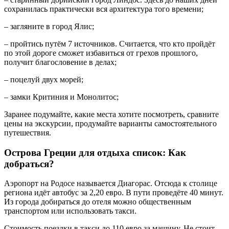
сохранилась практически вся архитектура того времени;
– загляните в город Ялис;
– пройтись путём 7 источников. Считается, что кто пройдёт
по этой дороге сможет избавиться от грехов прошлого,
получит благословение в делах;
– поцелуй двух морей;
– замки Критиния и Монолитос;
Заранее подумайте, какие места хотите посмотреть, сравните
цены на экскурсии, продумайте варианты самостоятельного
путешествия.
Острова Греции для отдыха список: Как
добраться?
Аэропорт на Родосе называется Диагорас. Отсюда к столице
региона идёт автобус за 2,20 евро. В пути проведёте 40 минут.
Из города добираться до отеля можно общественным
транспортом или использовать такси.
Стоимость поездки в такси до 110 евро за машину. Не стоит