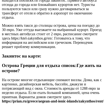
находится поблизости города Закинтос. Прямого автобуса
отсюда до города или ближайших курортов нет. Туристы
пользуются такси или сразу нужно договариваться за
трансферт от отеля и обратно в аэропорт по окончанию
отдыха.
Можно взять такси до столицы острова, цены на поездку до
30 евро. Уже оттуда выезжаете на выбранный курорт. Проезд
в местных автобусах стоит от 2 евро, расписание смотрите
здесь https://ktel-zakynthos.gr/en/. Готовьтесь к тому, что
информация на английском или греческом. Переводчик
решает проблему коммуникации.
Закинтос на карте:
Острова Греции для отдыха список:Где жить на
острове?
На острове многие отдыхающие снимают виллы. Дома, как с
картинки, дизайнерская мебель, бассейн, джакузи и
потрясающий вид с окна. Стоимость аренды от 1288 евро за
неделю отдыха. Если ехать большой компанией, цена очень
приятная. Варианты домов смотрите здесь
https://prian.ru/greece/aegean-and-ionic-islands/zakynthos/rent/