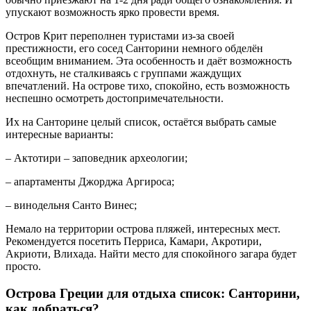
упускают возможность ярко провести время.
Остров Крит переполнен туристами из-за своей
престижности, его сосед Санторини немного обделён
всеобщим вниманием. Эта особенность и даёт возможность
отдохнуть, не сталкиваясь с группами жаждущих
впечатлений. На острове тихо, спокойно, есть возможность
неспешно осмотреть достопримечательности.
Их на Санторине целый список, остаётся выбрать самые
интересные варианты:
– Актотири – заповедник археологии;
– апартаменты Джорджа Аргироса;
– винодельня Санто Винес;
Немало на территории острова пляжей, интересных мест.
Рекомендуется посетить Перриса, Камари, Акротири,
Акриоти, Влихада. Найти место для спокойного загара будет
просто.
Острова Греции для отдыха список: Санторини,
как добраться?