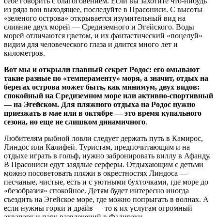
себе говорить с благоговением. Если вы захотите что-нибудь
из ряда вон выходящее, последуйте в Прасониси. С высоты
«зеленого острова» открывается изумительный вид на
слияние двух морей — Средиземного и Эгейского. Воды
морей отличаются цветом, и их фантастический «поцелуй»
видим для человеческого глаза и длится много лет и
километров.
Вот мы и открыли главный секрет Родос: его омывают
такие разные по «темпераменту» моря, а значит, отдых на
берегах острова может быть, как минимум, двух видов:
спокойный на Средиземном море или активно-спортивный
— на Эгейском. Для пляжного отдыха на Родос нужно
приезжать в мае или в октябре — это время купального
сезона, но еще не слишком динамичного
.
Любителям рыбной ловли следует держать путь в Камирос,
Линдос или Калифей. Туристам, предпочитающим и на
отдыхе играть в гольф, нужно забронировать виллу в Афанду.
В Прасониси едут заядлые серферы. Отдыхающим с детьми
можно посоветовать пляжи в окрестностях Линдоса —
песчаные, чистые, есть и с уютными бухточками, где море до
«безобразия» спокойное. Детям будет интересно иногда
съездить на Эгейское море, где можно попрыгать в волнах. А
если нужны горки и драйв — то к их услугам огромный
аквапарк и парк развлечений в Фалираки.