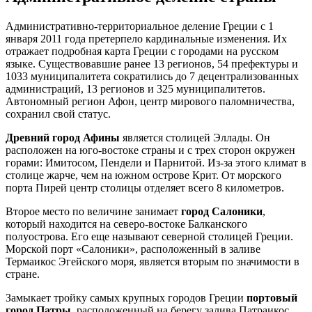
Административно-территориальное деление Греции с 1
января 2011 года претерпело кардинальные изменения. Их
отражает подробная карта Греции с городами на русском
языке. Существовавшие ранее 13 регионов, 54 префектуры и
1033 муниципалитета сократились до 7 децентрализованных
администраций, 13 регионов и 325 муниципалитетов.
Автономный регион Афон, центр мирового паломничества,
сохранил свой статус.
Древний город Афины
является столицей Эллады. Он
расположен на юго-востоке страны и с трех сторон окружен
горами: Имитосом, Пендели и Парнитой. Из-за этого климат в
столице жарче, чем на южном острове Крит. От морского
порта Пирей центр столицы отделяет всего 8 километров.
Второе место по величине занимает
город Салоники
,
который находится на северо-востоке Балканского
полуострова. Его еще называют северной столицей Греции.
Морской порт «Салоники», расположенный в заливе
Термаикос Эгейского моря, является вторым по значимости в
стране.
Замыкает тройку самых крупных городов Греции
портовый
город Патры
, расположенный на берегу залива Патраикос.