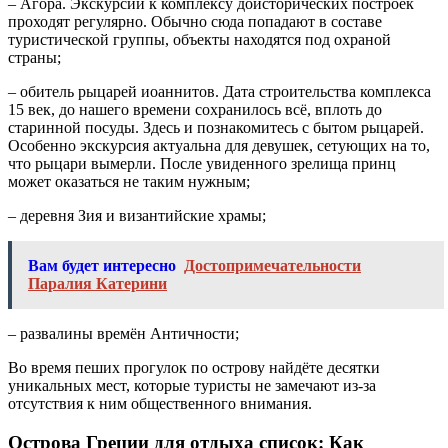
– Агора. Экскурсии к комплексу доисторических построек
проходят регулярно. Обычно сюда попадают в составе
туристической группы, объекты находятся под охраной
страны;
– обитель рыцарей иоаннитов. Дата строительства комплекса
15 век, до нашего времени сохранилось всё, вплоть до
старинной посуды. Здесь и познакомитесь с бытом рыцарей.
Особенно экскурсия актуальна для девушек, сетующих на то,
что рыцари вымерли. После увиденного зрелища принц
может оказаться не таким нужным;
– деревня Зия и византийские храмы;
Вам будет интересно
Достопримечательности
Паралия Катерини
– развалины времён Античности;
Во время пеших прогулок по острову найдёте десятки
уникальных мест, которые туристы не замечают из-за
отсутствия к ним общественного внимания.
Острова Греции для отдыха список: Как