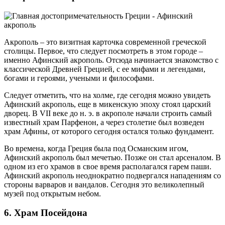
Акрополь – это визитная карточка современной греческой
столицы. Первое, что следует посмотреть в этом городе –
именно Афинский акрополь. Отсюда начинается знакомство с
классической Древней Грецией, с ее мифами и легендами,
богами и героями, учеными и философами.
Следует отметить, что на холме, где сегодня можно увидеть
Афинский акрополь, еще в микенскую эпоху стоял царский
дворец. В VII веке до н. э. в акрополе начали строить самый
известный храм Парфенон, а через столетие был возведен
храм Афины, от которого сегодня остался только фундамент.
Во времена, когда Греция была под Османским игом,
Афинский акрополь был мечетью. Позже он стал арсеналом. В
одном из его храмов в свое время располагался гарем паши.
Афинский акрополь неоднократно подвергался нападениям со
стороны варваров и вандалов. Сегодня это великолепный
музей под открытым небом.
6. Храм Посейдона