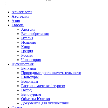
Авиабилеты
Австралия
Азия
Европа
Австрия
Великобритания
Италия
Испания
Кипр
Греция
Россия
Черногория
Путешествия
Вулканы
Природные достопримечательности
Шоп-туры
Водопады
Гастрономический туризм
Поход
Велотуризм
Объекты Юнеско
Документы для путешествий
Отдых