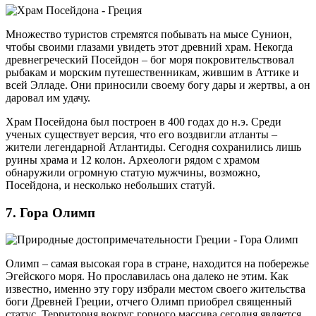
Множество туристов стремятся побывать на мысе Сунион,
чтобы своими глазами увидеть этот древний храм. Некогда
древнегреческий Посейдон – бог моря покровительствовал
рыбакам и морским путешественникам, жившим в Аттике и
всей Элладе. Они приносили своему богу дары и жертвы, а он
даровал им удачу.
Храм Посейдона был построен в 400 годах до н.э. Среди
ученых существует версия, что его воздвигли атланты –
жители легендарной Атлантиды. Сегодня сохранились лишь
руины храма и 12 колон. Археологи рядом с храмом
обнаружили огромную статую мужчины, возможно,
Посейдона, и несколько небольших статуй.
7. Гора Олимп
Олимп – самая высокая гора в стране, находится на побережье
Эгейского моря. Но прославилась она далеко не этим. Как
известно, именно эту гору избрали местом своего жительства
боги Древней Греции, отчего Олимп приобрел священный
статус. Территория вокруг горного массива сегодня является