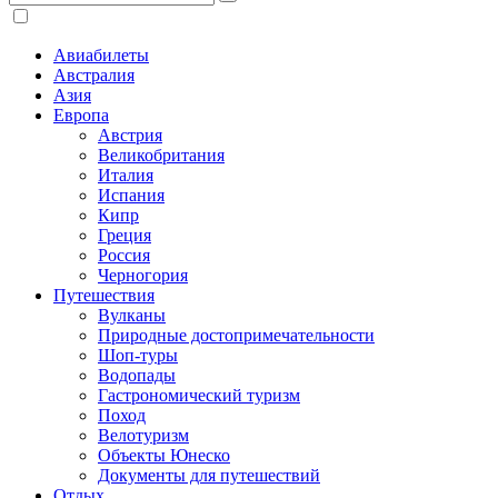
Авиабилеты
Австралия
Азия
Европа
Австрия
Великобритания
Италия
Испания
Кипр
Греция
Россия
Черногория
Путешествия
Вулканы
Природные достопримечательности
Шоп-туры
Водопады
Гастрономический туризм
Поход
Велотуризм
Объекты Юнеско
Документы для путешествий
Отдых