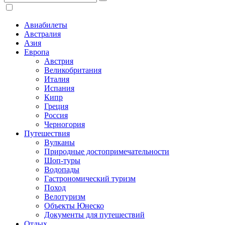
Авиабилеты
Австралия
Азия
Европа
Австрия
Великобритания
Италия
Испания
Кипр
Греция
Россия
Черногория
Путешествия
Вулканы
Природные достопримечательности
Шоп-туры
Водопады
Гастрономический туризм
Поход
Велотуризм
Объекты Юнеско
Документы для путешествий
Отдых