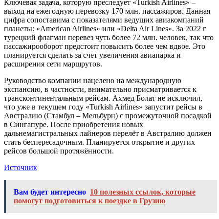
Ключевая задача, которую преследует «Turkish Airlines» –
выход на ежегодную перевозку 170 млн. пассажиров. Данная
цифра сопоставима с показателями ведущих авиакомпаний
планеты: «American Airlines» или «Delta Air Lines». За 2022 г
турецкий флагман перевез чуть более 72 млн. человек, так что
пассажирооборот предстоит повысить более чем вдвое. Это
планируется сделать за счет увеличения авиапарка и
расширения сети маршрутов.
Руководство компании нацелено на международную
экспансию, в частности, внимательно присматривается к
трансконтинентальным рейсам. Ахмед Болат не исключил,
что уже в текущем году «Turkish Airlines» запустит рейсы в
Австралию (Стамбул – Мельбурн) с промежуточной посадкой
в Сингапуре. После приобретения новых
дальнемагистральных лайнеров перелёт в Австралию должен
стать беспересадочным. Планируется открытие и других
рейсов большой протяжённости.
Источник
Вам будет интересно
10 полезных ссылок, которые
помогут подготовиться к поездке в Грузию