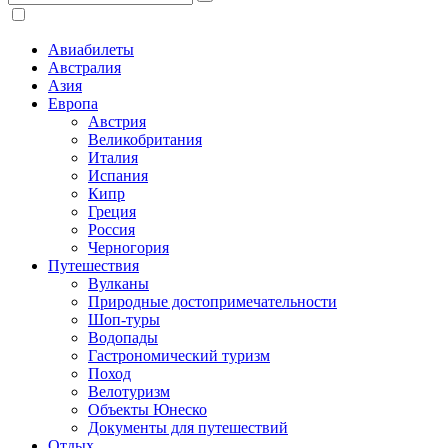
Авиабилеты
Австралия
Азия
Европа
Австрия
Великобритания
Италия
Испания
Кипр
Греция
Россия
Черногория
Путешествия
Вулканы
Природные достопримечательности
Шоп-туры
Водопады
Гастрономический туризм
Поход
Велотуризм
Объекты Юнеско
Документы для путешествий
Отдых