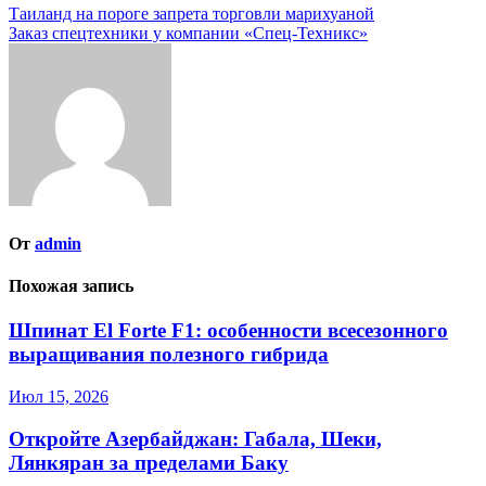
Навигация
Таиланд на пороге запрета торговли марихуаной
Заказ спецтехники у компании «Спец-Техникс»
по
записям
От
admin
Похожая запись
Шпинат El Forte F1: особенности всесезонного
выращивания полезного гибрида
Июл 15, 2026
Откройте Азербайджан: Габала, Шеки,
Лянкяран за пределами Баку