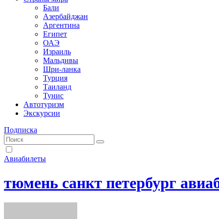
Бали
Азербайджан
Аргентина
Египет
ОАЭ
Израиль
Мальдивы
Шри-ланка
Турция
Таиланд
Тунис
Автотуризм
Экскурсии
Подписка
Авиабилеты
тюмень санкт петербург авиа