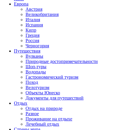
Европа
Австрия
Великобритания
Италия
Испания
Кипр
Греция
Россия
Черногория
Путешествия
Вулканы
Природные достопримечательности
Шоп-туры
Водопады
Гастрономический туризм
Поход
Велотуризм
Объекты Юнеско
Документы для путешествий
Отдых
Отдых на природе
Разное
Проживание на отдыхе
Лечебный отдых
Страны мира