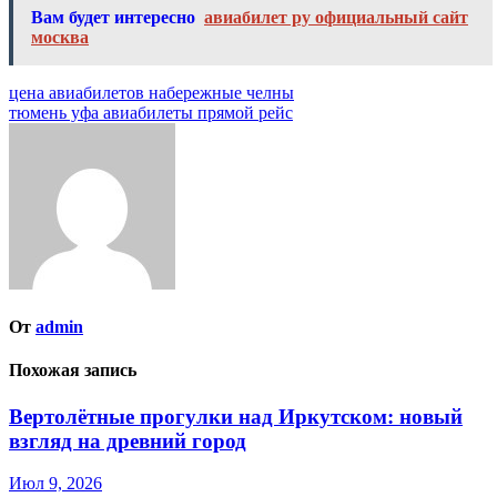
Вам будет интересно
авиабилет ру официальный сайт
москва
Навигация
цена авиабилетов набережные челны
тюмень уфа авиабилеты прямой рейс
по
записям
От
admin
Похожая запись
Вертолётные прогулки над Иркутском: новый
взгляд на древний город
Июл 9, 2026