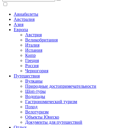
Авиабилеты
Австралия
Азия
Европа
Австрия
Великобритания
Италия
Испания
Кипр
Греция
Россия
Черногория
Путешествия
Вулканы
Природные достопримечательности
Шоп-туры
Водопады
Гастрономический туризм
Поход
Велотуризм
Объекты Юнеско
Документы для путешествий
Отдых