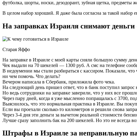
футболка, шорты, носки, дезодорант, зубная щетка, предметы же
В целом набор хороший. Я даже была согласна за такой набор е
На заправках Израиля снимают деньги
Старая Яффо
На заправке в Израиле с моей карты сняли большую сумму дене
Чек выдали на 70 шекелей — 1300 руб. А смс на телефоне сооб
В недоумении мы стали разбираться с кассиром. Показали, что 
ни чем помочь. Что делать?
Вечером написала в Сбербанк, приложила фото чека.
На следующий день пришел ответ, что в банк поступил запрос н
Но ведь сотрудники на заправке заверили, что у них все прош
Через пару дней, когда я уже мысленно попращалась с 3700, под
Выяснилось, что это нормальная практика в Израиле. Вы покуп
Если вы проехали сколько-то километров и решили снова заправ
Через 3-4 дня эти деньги за вычетом реальной стоимости бензи
Лучше сразу заполнить бак на 200 шекелей. Но это не всегда 
Штрафы в Израиле за неправильную п