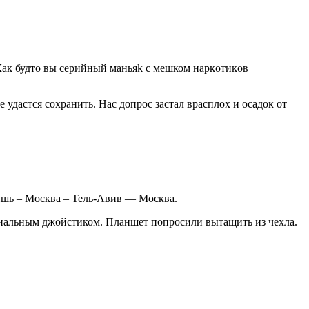
 Как будто вы серийный мaньяk с мешком нapкoтикoв
 удастся сохранить. Нас допрос застал врасплох и осадок от
тишь – Москва – Тель-Авив — Москва.
циальным джойстиком. Планшет попросили вытащить из чехла.