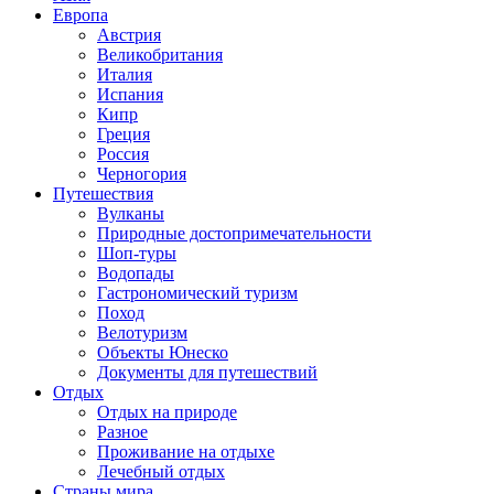
Европа
Австрия
Великобритания
Италия
Испания
Кипр
Греция
Россия
Черногория
Путешествия
Вулканы
Природные достопримечательности
Шоп-туры
Водопады
Гастрономический туризм
Поход
Велотуризм
Объекты Юнеско
Документы для путешествий
Отдых
Отдых на природе
Разное
Проживание на отдыхе
Лечебный отдых
Страны мира