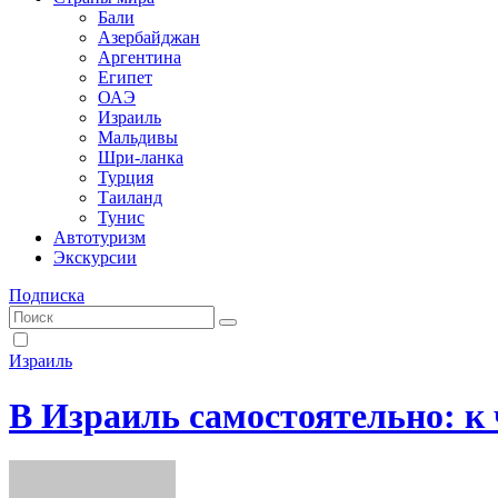
Бали
Азербайджан
Аргентина
Египет
ОАЭ
Израиль
Мальдивы
Шри-ланка
Турция
Таиланд
Тунис
Автотуризм
Экскурсии
Подписка
Израиль
В Израиль самостоятельно: к 