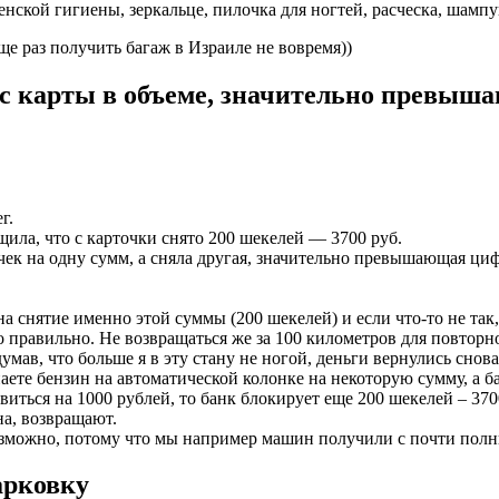
нской гигиены, зеркальце, пилочка для ногтей, расческа, шампун
ще раз получить багаж в Израиле не вовремя))
 с карты в объеме, значительно превыш
г.
щила, что с карточки снято 200 шекелей — 3700 руб.
чек на одну сумм, а сняла другая, значительно превышающая циф
а снятие именно этой суммы (200 шекелей) и если что-то не так,
ло правильно. Не возвращаться же за 100 километров для повтор
умав, что больше я в эту стану не ногой, деньги вернулись снова
аете бензин на автоматической колонке на некоторую сумму, а б
иться на 1000 рублей, то банк блокирует еще 200 шекелей – 370
на, возвращают.
возможно, потому что мы например машин получили с почти полн
арковку