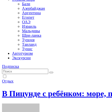
Бали
Азербайджан
Аргентина
Египет
ОАЭ
Израиль
Мальдивы
Шри-ланка
Турция
Таиланд
Тунис
Автотуризм
Экскурсии
Подписка
Отдых
В Пицунде с ребёнком: море, 