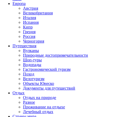
Европа
Австрия
Великобритания
Италия
Испания
Кипр
Греция
Россия
Черногория
Путешествия
Вулканы
Природные достопримечательности
Шоп-туры
Водопады
Гастрономический туризм
Поход
Велотуризм
Объекты Юнеско
Документы для путешествий
Отдых
Отдых на природе
Разное
Проживание на отдыхе
Лечебный отдых
Страны мира