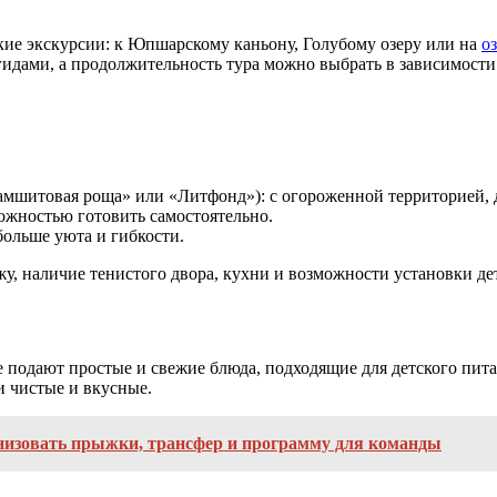
ткие экскурсии: к Юпшарскому каньону, Голубому озеру или на
о
идами, а продолжительность тура можно выбрать в зависимости 
Самшитовая роща» или «Литфонд»): с огороженной территорией,
ожностью готовить самостоятельно.
больше уюта и гибкости.
у, наличие тенистого двора, кухни и возможности установки де
 подают простые и свежие блюда, подходящие для детского пита
и чистые и вкусные.
анизовать прыжки, трансфер и программу для команды