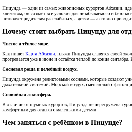
Пицунда — один из самых живописных курортов Абхазии, идеально подходящий для семейного отдыха. Тихий, уютный, с чистым морем, ароматными сосновыми рощами и мягким
климатом, он создаёт все условия для незабываемого и безоп
позволяет родителям расслабиться, а детям — активно проводит
Почему стоит выбрать Пицунду для отд
Чистое и тёплое море
.
Как пишет
Карта Абхазии
, пляжи Пицунды славятся своей экол
прогревается уже в июне и остаётся тёплой до конца сентября. 
Сосновая роща и целебный воздух.
Пицунда окружена реликтовыми соснами, которые создают уник
дыхательной системой. Морской воздух, смешанный с фитонцид
Спокойная атмосфера.
В отличие от шумных курортов, Пицунда не перегружена турист
комфортным для отдыха с маленькими детьми.
Чем заняться с ребёнком в Пицунде?