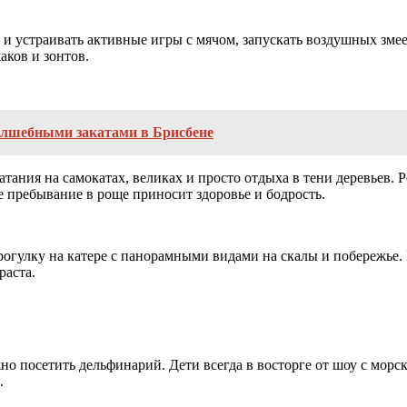
о и устраивать активные игры с мячом, запускать воздушных зме
аков и зонтов.
олшебными закатами в Брисбене
ания на самокатах, великах и просто отдыха в тени деревьев. Р
е пребывание в роще приносит здоровье и бодрость.
рогулку на катере с панорамными видами на скалы и побережье.
раста.
но посетить дельфинарий. Дети всегда в восторге от шоу с мор
.