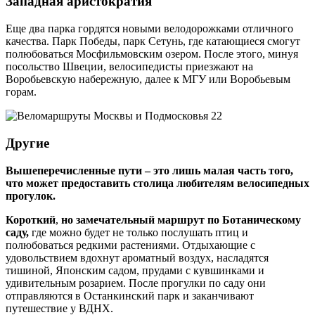
Западная аристократия
Еще два парка гордятся новыми велодорожками отличного
качества. Парк Победы, парк Сетунь, где катающиеся смогут
полюбоваться Мосфильмовским озером. После этого, минуя
посольство Швеции, велосипедисты приезжают на
Воробьевскую набережную, далее к МГУ или Воробьевым
горам.
Другие
Вышеперечисленные пути – это лишь малая часть того,
что может предоставить столица любителям велосипедных
прогулок.
Короткий
,
но замечательный маршрут по Ботаническому
саду,
где можно будет не только послушать птиц и
полюбоваться редкими растениями. Отдыхающие с
удовольствием вдохнут ароматный воздух, насладятся
тишиной, Японским садом, прудами с кувшинками и
удивительным розарием. После прогулки по саду они
отправляются в Останкинский парк и заканчивают
путешествие у ВДНХ.