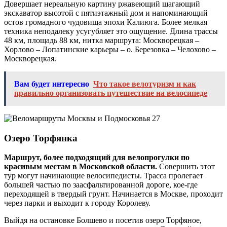
Довершает нереальную картину ржавеющий шагающий
экскаватор высотой с пятиэтажный дом и напоминающий
остов громадного чудовища эпохи Калиюга. Более мелкая
техника неподалеку усугубляет это ощущение. Длина трассы
48 км, площадь 88 км, нитка маршрута: Москворецкая –
Хорлово – Лопатинские карьеры – о. Березовка – Челохово –
Москворецкая.
Вам будет интересно
Что такое велотуризм и как
правильно организовать путешествие на велосипеде
Озеро Торфянка
Маршрут, более подходящий для велопрогулки по
красивым местам в Московской области.
Совершить этот
тур могут начинающие велосипедисты. Трасса пролегает
большей частью по заасфальтированной дороге, кое-где
переходящей в твердый грунт. Начинается в Москве, проходит
через парки и выходит к городу Королеву.
Выйдя на остановке Болшево и посетив озеро Торфяное,