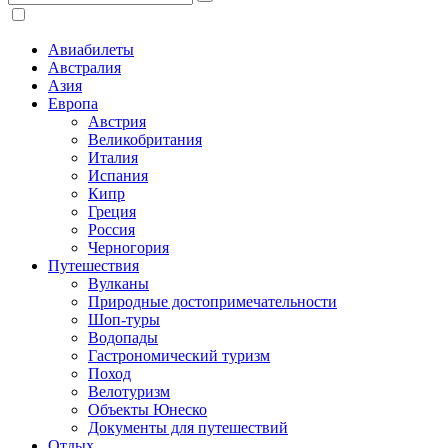
Авиабилеты
Австралия
Азия
Европа
Австрия
Великобритания
Италия
Испания
Кипр
Греция
Россия
Черногория
Путешествия
Вулканы
Природные достопримечательности
Шоп-туры
Водопады
Гастрономический туризм
Поход
Велотуризм
Объекты Юнеско
Документы для путешествий
Отдых