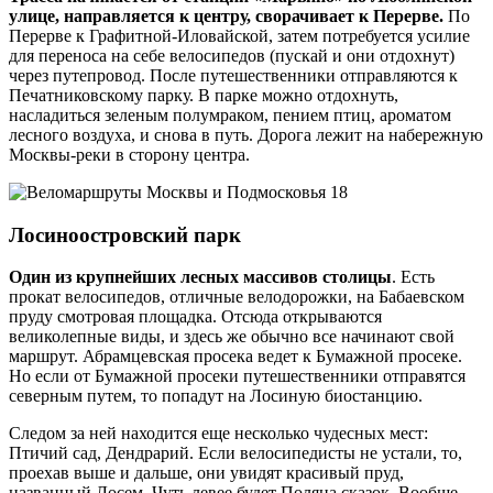
улице, направляется к центру, сворачивает к Перерве.
По
Перерве к Графитной-Иловайской, затем потребуется усилие
для переноса на себе велосипедов (пускай и они отдохнут)
через путепровод. После путешественники отправляются к
Печатниковскому парку. В парке можно отдохнуть,
насладиться зеленым полумраком, пением птиц, ароматом
лесного воздуха, и снова в путь. Дорога лежит на набережную
Москвы-реки в сторону центра.
Лосиноостровский парк
Один из крупнейших лесных массивов столицы
. Есть
прокат велосипедов, отличные велодорожки, на Бабаевском
пруду смотровая площадка. Отсюда открываются
великолепные виды, и здесь же обычно все начинают свой
маршрут. Абрамцевская просека ведет к Бумажной просеке.
Но если от Бумажной просеки путешественники отправятся
северным путем, то попадут на Лосиную биостанцию.
Следом за ней находится еще несколько чудесных мест:
Птичий сад, Дендрарий. Если велосипедисты не устали, то,
проехав выше и дальше, они увидят красивый пруд,
названный Лосем. Чуть левее будет Поляна сказок. Вообще,