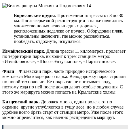
Борисовские пруды
. Протяженность трассы от 8 до 30
км. После серьезной реконструкции в парке появилось
множество новых велосипедных дорожек,
расположенных недалеко от прудов. Оборудован пляж,
установлены шезлонги, где можно расслабиться,
пообедать, отдохнуть, искупаться.
Измайловский парк.
Длина трассы 11 километров, пролегает
по территории парка, выходит к трем станциям метро:
«Измайловская», «Шоссе Энтузиастов», «Партизанская».
Фили
– Филевский парк, часть природно-исторического
комплекса Москворецкого парка. Велодорожку парка строили
по новой технологии. Ее покрытие не впитывает воду,
поэтому езда по ней после дождя дарит особые ощущения. С
этого же маршрута можно попасть на Крылатские холмы.
Битцевский парк.
Дорожек много, одни пролегают по
окраине, другие углубляются в гущу леса, но в любом случае
удобнее всего брать старт от станции метро. Уже после этого
можно определиться, как именно распределить маршрут.