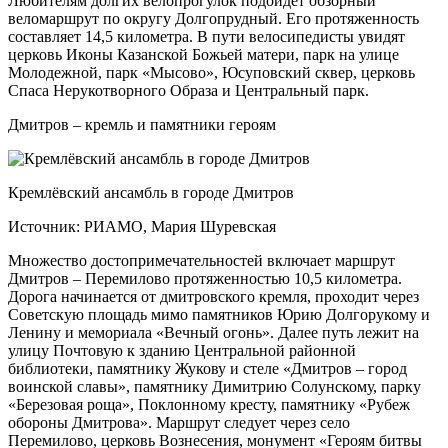
Любителям долгих велопрогулок подойдет обзорный
веломаршрут по округу Долгопрудный. Его протяженность
составляет 14,5 километра. В пути велосипедисты увидят
церковь Иконы Казанской Божьей матери, парк на улице
Молодежной, парк «Мысово», Юсуповский сквер, церковь
Спаса Нерукотворного Образа и Центральный парк.
Дмитров – кремль и памятники героям
Кремлёвский ансамбль в городе Дмитров
Источник: РИАМО, Мария Шуревская
Множество достопримечательностей включает маршрут
Дмитров – Перемилово протяженностью 10,5 километра.
Дорога начинается от дмитровского кремля, проходит через
Советскую площадь мимо памятников Юрию Долгорукому и
Ленину и мемориала «Вечный огонь». Далее путь лежит на
улицу Почтовую к зданию Центральной районной
библиотеки, памятнику Жукову и стеле «Дмитров – город
воинской славы», памятнику Димитрию Солунскому, парку
«Березовая роща», Поклонному кресту, памятнику «Рубеж
обороны Дмитрова». Маршрут следует через село
Перемилово, церковь Вознесения, монумент «Героям битвы