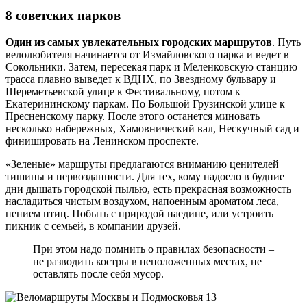
8 советских парков
Один из самых увлекательных городских маршрутов
. Путь
велолюбителя начинается от Измайловского парка и ведет в
Сокольники. Затем, пересекая парк и Меленковскую станцию
трасса плавно выведет к ВДНХ, по Звездному бульвару и
Шереметьевской улице к Фестивальному, потом к
Екатерининскому паркам. По Большой Грузинской улице к
Пресненскому парку. После этого останется миновать
несколько набережных, Хамовнический вал, Нескучный сад и
финишировать на Ленинском проспекте.
«Зеленые» маршруты предлагаются вниманию ценителей
тишины и первозданности. Для тех, кому надоело в будние
дни дышать городской пылью, есть прекрасная возможность
насладиться чистым воздухом, напоенным ароматом леса,
пением птиц. Побыть с природой наедине, или устроить
пикник с семьей, в компании друзей.
При этом надо помнить о правилах безопасности –
не разводить костры в неположенных местах, не
оставлять после себя мусор.