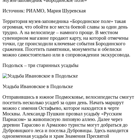
Музей-заповедник «Бородинское поле»
Источник: РИАМО, Мария Шуревская
Территория музея-заповедника «Бородинское поле» такая
огромная, что обойти все места боевой славы за один день
трудно. А на велосипеде – намного проще. В местном
сувенирном магазине продают карту, на которой отмечены
точки, где происходили ключевые события Бородинского
сражения. Посетить памятники, монументы и обелиски
можно самостоятельно или в сопровождении экскурсовода.
Подольск – три старинных усадьбы
Усадьба Ивановское в Подольске
Отправившись в южное Подмосковье, велосипедисты смогут
посетить несколько усадеб за один день. Начать маршрут
можно с имения Остафьево, которое находится в черте
Москвы. Александр Пушкин прозвал усадьбу «Русским
Парнасом» за живописную липовую аллею. Далее через
деревни Тарасово и Армазово туристы могут добраться до
Дубровицкого леса и поселка Дубровицы. Здесь находится
одноименная усадьба и храм Знамения Пресвятой