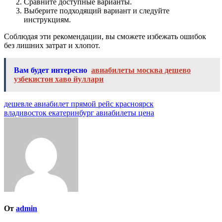
Сравните доступные варианты.
Выберите подходящий вариант и следуйте
инструкциям.
Соблюдая эти рекомендации, вы сможете избежать ошибок
без лишних затрат и хлопот.
Вам будет интересно
авиабилеты москва дешево
узбекистон хаво йуллари
Навигация
дешевле авиабилет прямой рейс красноярск
владивосток екатеринбург авиабилеты цена
по
записям
От
admin