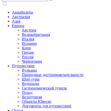
Авиабилеты
Австралия
Азия
Европа
Австрия
Великобритания
Италия
Испания
Кипр
Греция
Россия
Черногория
Путешествия
Вулканы
Природные достопримечательности
Шоп-туры
Водопады
Гастрономический туризм
Поход
Велотуризм
Объекты Юнеско
Документы для путешествий
Отдых