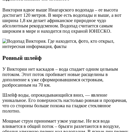
Виктория вдвое выше Ниагарского водопада – ее высота
достигает 120 метров. В мире есть водопады и выше, а вот
ширина 1,8 км делает африканское природное чудо
абсолютным рекордсменом. Водопад считается самым
широким в мире и находится под охраной ЮНЕСКО.
Ровный шлейф
У Виктории нет каскадов – вода спадает одним цельным
потоком. Этот поток пробивает новые расщелины в
дополнение к уже сформировавшимся островкам,
разбросанным на 70 км.
Шлейф воды, опрокидывающийся вниз, — явление
уникальное. Его поверхность настолько ровная и прозрачная,
что со стороны больше похожа на гладкое стеклянное
полотно.
Мощные струи принимает узкое ущелье. Не вся вода
вливается в общий поток – брызги разлетаются в воздухе,
образуя алмазную пелену над водопадом. В ясные дни пелену,