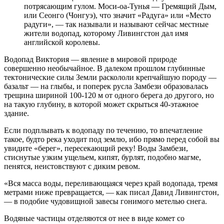
потрясающим гулом. Моси-оа-Тунья — Гремящий Дым,
или Сеонго (Чонгуэ), что значит «Радуга» или «Место
радуги», — так называли и называют сейчас местные
жители водопад, которому Ливингстон дал имя
английской королевы.
Водопад Виктория — явление в мировой природе
совершенно необычайное. В далеком прошлом глубинные
тектонические силы Земли раскололи крепчайшую породу —
базальт — на глыбы, и поперек русла Замбези образовалась
трещина шириной 100-120 м от одного берега до другого, но
на такую глубину, в которой может скрыться 40-этажное
здание.
Если подплывать к водопаду по течению, то впечатление
такое, будто река уходит под землю, ибо прямо перед собой вы
увидите «берег», пересекающий реку! Воды Замбези,
стиснутые узким ущельем, кипят, бурлят, подобно магме,
пенятся, неистовствуют с диким ревом.
«Вся масса воды, переливающаяся через край водопада, тремя
метрами ниже превращается, — как писал Давид Ливингстон,
— в подобие чудовищной завесы гонимого метелью снега.
Водяные частицы отделяются от нее в виде комет со