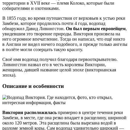
территории в XVII веке — племя Колоко, которые были
собирателями и охотниками.
В 1855 году, во время путешествия от верховьев к устью реки
Замбези, которое продлилось почти 4 года, водопад
обнаружил Давид Ливингстон.
Он был первым европейцем
,
увидевшим это творение природы. Виктория произвела на
него огромное впечатление. Тогда он написал, что ещё никто
в Англии не видел ничего подобного, и прежде только ангелы
в полёте могли созерцать такую красоту.
Своё имя водопад получил благодаря первооткрывателю.
Ливингстон назвал его в честь королевы Виктории,
женщины, давшей название целой эпохе (викторианская
эпоха).
Описание и особенности
Виктория расположилась
примерно в центре течения реки
Замбези, в месте, где она резко впадает в расщелину, шириной
около 120 метров. Эта расщелина была вырезана водой в
разломе земной коры. Сам водопад удивительно широкий —