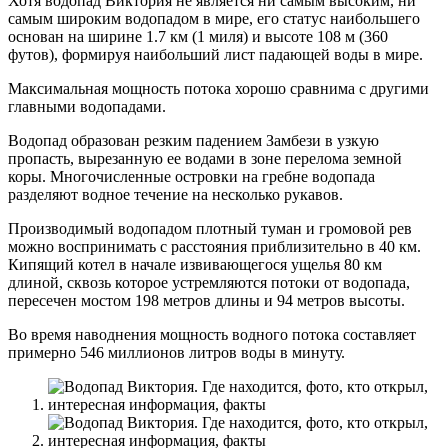
Хотя водопад Виктория не является ни самым высоким, ни
самым широким водопадом в мире, его статус наибольшего
основан на ширине 1.7 км (1 миля) и высоте 108 м (360
футов), формируя наибольший лист падающей воды в мире.
Максимальная мощность потока хорошо сравнима с другими
главными водопадами.
Водопад образован резким падением Замбези в узкую
пропасть, вырезанную ее водами в зоне перелома земной
коры. Многочисленные островки на гребне водопада
разделяют водное течение на несколько рукавов.
Производимый водопадом плотный туман и громовой рев
можно воспринимать с расстояния приблизительно в 40 км.
Кипящий котел в начале извивающегося ущелья 80 км
длиной, сквозь которое устремляются потоки от водопада,
пересечен мостом 198 метров длины и 94 метров высоты.
Во время наводнения мощность водного потока составляет
примерно 546 миллионов литров воды в минуту.