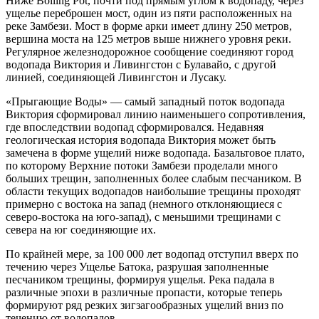
Ниже Boiling Pot, почти под прямым углом к водопаду, через
ущелье переброшен мост, один из пяти расположенных на
реке Замбези. Мост в форме арки имеет длину 250 метров,
вершина моста на 125 метров выше нижнего уровня реки.
Регулярное железнодорожное сообщение соединяют город
водопада Виктория и Ливингстон с Булавайо, с другой
линией, соединяющей Ливингстон и Лусаку.
«Прыгающие Воды» — самый западный поток водопада
Виктория сформировал линию наименьшего сопротивления,
где впоследствии водопад сформировался. Недавняя
геологическая история водопада Виктория может быть
замечена в форме ущелий ниже водопада. Базальтовое плато,
по которому Верхние потоки Замбези проделали много
больших трещин, заполненных более слабым песчаником. В
области текущих водопадов наибольшие трещины проходят
примерно с востока на запад (немного отклоняющиеся с
северо-востока на юго-запад), с меньшими трещинами с
севера на юг соединяющие их.
По крайней мере, за 100 000 лет водопад отступил вверх по
течению через Ущелье Батока, разрушая заполненные
песчаником трещины, формируя ущелья. Река падала в
различные эпохи в различные пропасти, которые теперь
формируют ряд резких зигзагообразных ущелий вниз по
течению от водопадов.