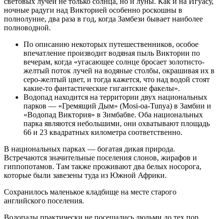
световых лучей не только солнца, но и луны. Как и на Игуасу,
ночные радуги над Викторией особенно роскошны в
полнолуние, два раза в год, когда Замбези бывает наиболее
полноводной.
По описанию некоторых путешественников, особое
впечатление производит водяная пыль Виктории по
вечерам, когда «угасающее солнце бросает золотисто-
желтый поток лучей на водяные столбы, окрашивая их в
серо-желтый цвет, и тогда кажется, что над водой стоят
какие-то фантастические гигантские факелы».
Водопад находится на территории двух национальных
парков — «Гремящий Дым» (Mosi-oa-Tunya) в Замбии и
«Водопад Виктория» в Зимбабве. Оба национальных
парка являются небольшими, они охватывают площадь
66 и 23 квадратных километра соответственно.
В национальных парках — богатая дикая природа.
Встречаются значительные поселения слонов, жирафов и
гиппопотамов. Там также проживают два белых носорога,
которые были завезены туда из Южной Африки.
Сохранилось маленькое кладбище на месте старого
английского поселения.
Водопады практически не посещались людьми до тех пор,