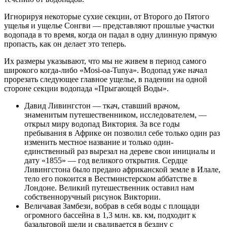
Игнорируя некоторые сухие секции, от Второго до Пятого
ущелья и ущелье Сонгви — представляют прошлые участки
водопада в то время, когда он падал в одну длинную прямую
пропасть, как он делает это теперь.
Их размеры указывают, что мы не живем в период самого
широкого когда-либо «Mosi-oa-Tunya». Водопад уже начал
прорезать следующее главное ущелье, в падении на одной
стороне секции водопада «Прыгающей Воды».
Давид Ливингстон — ткач, ставший врачом,
знаменитым путешественником, исследователем, —
открыл миру водопад Виктория. За все годы
пребывания в Африке он позволил себе только один раз
изменить местное название и только один-
единственный раз вырезал на дереве свои инициалы и
дату «1855» — год великого открытия. Сердце
Ливингстона было предано африканской земле в Илале,
тело его покоится в Вестминстерском аббатстве в
Лондоне. Великий путешественник оставил нам
собственноручный рисунок Виктории.
Величавая Замбези, вобрав в себя воды с площади
огромного бассейна в 1,3 млн. кв. км, подходит к
базальтовой щели и сваливается в бездну с