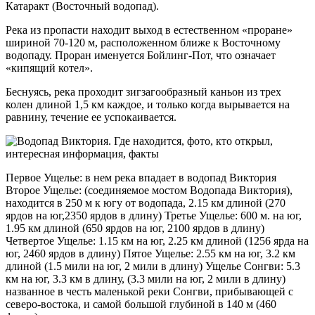
Катаракт (Восточный водопад).
Река из пропасти находит выход в естественном «проране»
шириной 70-120 м, расположенном ближе к Восточному
водопаду. Проран именуется Бойлинг-Пот, что означает
«кипящий котел».
Беснуясь, река проходит зигзагообразный каньон из трех
колен длиной 1,5 км каждое, и только когда вырывается на
равнину, течение ее успокаивается.
Первое Ущелье: в нем река впадает в водопад Виктория
Второе Ущелье: (соединяемое мостом Водопада Виктория),
находится в 250 м к югу от водопада, 2.15 км длиной (270
ярдов на юг,2350 ярдов в длину) Третье Ущелье: 600 м. на юг,
1.95 км длиной (650 ярдов на юг, 2100 ярдов в длину)
Четвертое Ущелье: 1.15 км на юг, 2.25 км длиной (1256 ярда на
юг, 2460 ярдов в длину) Пятое Ущелье: 2.55 км на юг, 3.2 км
длиной (1.5 мили на юг, 2 мили в длину) Ущелье Сонгви: 5.3
км на юг, 3.3 км в длину, (3.3 мили на юг, 2 мили в длину)
названное в честь маленькой реки Сонгви, прибывающей с
северо-востока, и самой большой глубиной в 140 м (460