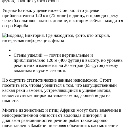
футов) в конце сухого сезона.
Ущелье Батока: ущелье ниже Сонгви. Это ущелье
приблизительно 120 км (75 мили) в длину, и проводит реку
через базальтовое плато к долине, в котором сейчас находится
озеро Кариба.
Стены ущелий — почти вертикальные и
приблизительно 120 м (400 футов) в высоту, но уровень
реки в них изменяется на 20 метров (65 футов) между
влажным и сухим сезоном.
Но ощутить статистические данные невозможно. Стоит
посетить его, чтобы убедиться в том, что могущественный
каскад реки Замбези, устремляющийся в ущелье Батока,
является самым широким занавесом падающей воды на
планете.
Многие из животных и птиц Африки могут быть замечены в
непосредственной близости от водопада Виктория, и
диапазон разновидностей речной рыбы также хорошо
представлен в Замбези, позволяя объединить рассмотрение