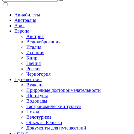
Авиабилеты
Австралия
Азия
Европа
Австрия
Великобритания
Италия
Испания
Кипр
Греция
Россия
Черногория
Путешествия
Вулканы
Природные достопримечательности
Шоп-туры
Водопады
Гастрономический туризм
Поход
Велотуризм
Объекты Юнеско
Документы для путешествий
Отдых