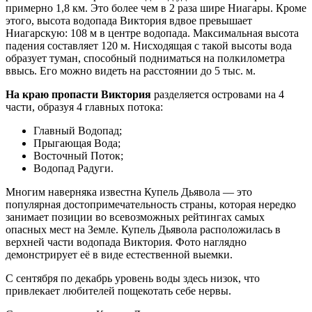
примерно 1,8 км. Это более чем в 2 раза шире Ниагары. Кроме
этого, высота водопада Виктория вдвое превышает
Ниагарскую: 108 м в центре водопада. Максимальная высота
падения составляет 120 м. Нисходящая с такой высоты вода
образует туман, способный подниматься на полкилометра
ввысь. Его можно видеть на расстоянии до 5 тыс. м.
На краю пропасти Виктория
разделяется островами на 4
части, образуя 4 главных потока:
Главный Водопад;
Прыгающая Вода;
Восточный Поток;
Водопад Радуги.
Многим наверняка известна Купель Дьявола — это
популярная достопримечательность страны, которая нередко
занимает позиции во всевозможных рейтингах самых
опасных мест на Земле. Купель Дьявола расположилась в
верхней части водопада Виктория. Фото наглядно
демонстрирует её в виде естественной выемки.
С сентября по декабрь уровень воды здесь низок, что
привлекает любителей пощекотать себе нервы.