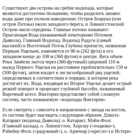
Существуют два острова на гребне водопада, которые
являются достаточно большими, чтобы разделить занавес
воды даже при полном наводнении: Остров Боарука (или
остров Потока) около западного берега, и Ливингстонский
Остров около середины. Главные потоки называют:
Прыгающая Вода (называемый некоторыми Потоком
Дьявола), Главный Водопад, Водопад Радуги (самый
высокий) и Восточный Поток.Глубина пропасти, названная
Первым Ущельем, изменяется от 80 м (262 фута) в его
западном конце до 108 м (360 футов) в центре. Весь объем
Реки Замбези льется через (360-футовый) широкий 110 м
выход Первого Ущелья на расстояние приблизительно 150 м
(500 футов), затем входит в зигзагообразный ряд ущелий,
определяемых в соответствии в порядке, в котором река
достигает их. Вода, входящая во Второе Ущелье делает острый
резкий поворот и прорезает глубокий бассейн, называемый
Варочный котел. Виктория представляет собой сложную
систему, часто называемую «водопады Виктория».
Если смотреть с самолета в направлении с запада на восток,
то система будет выглядеть следующим образом: Дэвилз-
Катаракт (водопад Дьявола), о. Катаракт, Мэйн-Фолс
(Главный каскад), о. Ливингстон, Хорсшу («подкова»),
Рэйнбоу-Фолс («радужный»), о. Армчеар («кресло») и Истерн-