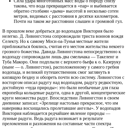
Сила удара многотонных масс воды о породу снизу
такова, что вода превращается в «пар» и выбивается
обратно столбами «дыма» высотой в несколько сотен
метров, видимых с расстояния в десятки километров.
Почти на таком же расстоянии слышен и громовой гул.
В прошлом веке добраться до водопадов Виктория было
нелегко. Д. Ливингстона сопровождали триста воинов вождя
Селекту. Но к самому Моси-оа-Тунья местные жители
приближаться боялись, считая его местом жительства некоего
грозного божества. Давида Ливингстона непосредственно к
водопаду сопровождали лишь два смельчака — Такеленг и
Туба Макоро. Они подплыли с верхнего бьефа к о. Казеруку
(ныне — о. Ливингстон), расположенному у самого гребня
водопада, и великий путешественник смог заглянуть в
кипящую бездну и обозреть почти всю систему. Ливингстон с
восторгом описал радугу над водопадом, радугу редкостную,
достойную «чуда природы»: это были необычные для глаза
европейца кольцевые радуги, одна в другой, концентрические
круги множества радуг. Впоследствии Ливингстон в своем
дневнике записал: «Зрелище настолько прекрасное, что им
наверняка восхищались пролетавшие ангелы». У водопадов
Виктория наблюдается редчайшее явление природы —
лунные радуги. Ведь радуга возникает в результате
преломления и разложения на составные части спектра