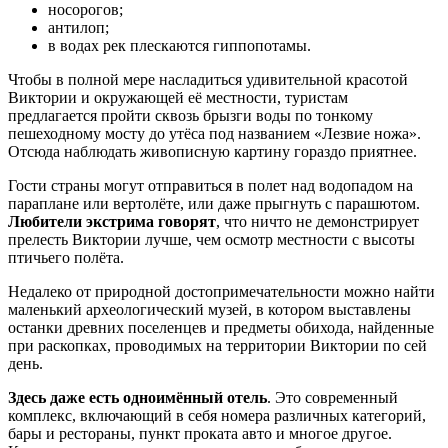
носорогов;
антилоп;
в водах рек плескаются гиппопотамы.
Чтобы в полной мере насладиться удивительной красотой
Виктории и окружающей её местности, туристам
предлагается пройти сквозь брызги воды по тонкому
пешеходному мосту до утёса под названием «Лезвие ножа».
Отсюда наблюдать живописную картину гораздо приятнее.
Гости страны могут отправиться в полет над водопадом на
параплане или вертолёте, или даже прыгнуть с парашютом.
Любители экстрима говорят
, что ничто не демонстрирует
прелесть Виктории лучше, чем осмотр местности с высоты
птичьего полёта.
Недалеко от природной достопримечательности можно найти
маленький археологический музей, в котором выставлены
останки древних поселенцев и предметы обихода, найденные
при раскопках, проводимых на территории Виктории по сей
день.
Здесь даже есть одноимённый отель
. Это современный
комплекс, включающий в себя номера различных категорий,
бары и рестораны, пункт проката авто и многое другое.