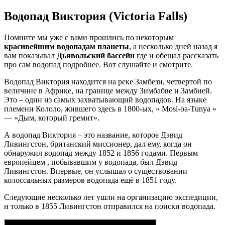
Водопад Виктория (Victoria Falls)
Помните мы уже с вами прошлись по некоторым
красивейшим водопадам планеты
, а несколько дней назад я
вам показывал
Дьявольский бассейн
где и обещал рассказать
про сам водопад подробнее. Вот слушайте и смотрите.
Водопад Виктория находится на реке Замбези, четвертой по
величине в Африке, на границе между Зимбабве и Замбией.
Это – один из самых захватывающий водопадов. На языке
племени Кололо, жившего здесь в 1800-ых, » Mosi-oa-Tunya »
— «Дым, который гремит».
А водопад Виктория – это название, которое Дэвид
Ливингстон, британский миссионер, дал ему, когда он
обнаружил водопад между 1852 и 1856 годами. Первым
европейцем , побывавшим у водопада, был Дэвид
Ливингстон. Впервые, он услышал о существовании
колоссальных размеров водопада ещё в 1851 году.
Следующие несколько лет ушли на организацию экспедиции,
и только в 1855 Ливингстон отправился на поиски водопада.