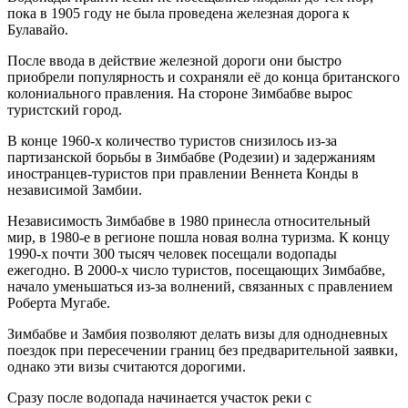
пока в 1905 году не была проведена железная дорога к
Булавайо.
После ввода в действие железной дороги они быстро
приобрели популярность и сохраняли её до конца британского
колониального правления. На стороне Зимбабве вырос
туристский город.
В конце 1960-х количество туристов снизилось из-за
партизанской борьбы в Зимбабве (Родезии) и задержаниям
иностранцев-туристов при правлении Веннета Конды в
независимой Замбии.
Независимость Зимбабве в 1980 принесла относительный
мир, в 1980-е в регионе пошла новая волна туризма. К концу
1990-х почти 300 тысяч человек посещали водопады
ежегодно. В 2000-х число туристов, посещающих Зимбабве,
начало уменьшаться из-за волнений, связанных с правлением
Роберта Мугабе.
Зимбабве и Замбия позволяют делать визы для однодневных
поездок при пересечении границ без предварительной заявки,
однако эти визы считаются дорогими.
Сразу после водопада начинается участок реки с