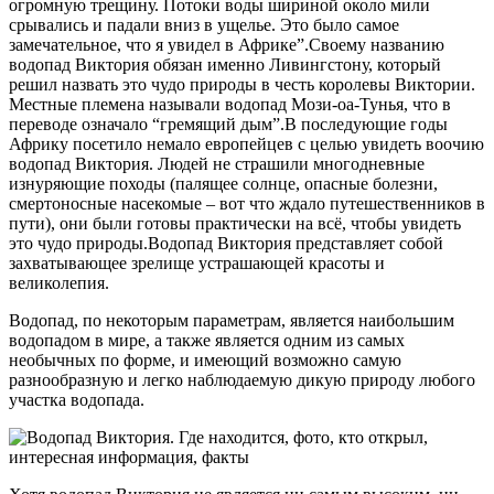
огромную трещину. Потоки воды шириной около мили
срывались и падали вниз в ущелье. Это было самое
замечательное, что я увидел в Африке”.Своему названию
водопад Виктория обязан именно Ливингстону, который
решил назвать это чудо природы в честь королевы Виктории.
Местные племена называли водопад Мози-оа-Тунья, что в
переводе означало “гремящий дым”.В последующие годы
Африку посетило немало европейцев с целью увидеть воочию
водопад Виктория. Людей не страшили многодневные
изнуряющие походы (палящее солнце, опасные болезни,
смертоносные насекомые – вот что ждало путешественников в
пути), они были готовы практически на всё, чтобы увидеть
это чудо природы.Водопад Виктория представляет собой
захватывающее зрелище устрашающей красоты и
великолепия.
Водопад, по некоторым параметрам, является наибольшим
водопадом в мире, а также является одним из самых
необычных по форме, и имеющий возможно самую
разнообразную и легко наблюдаемую дикую природу любого
участка водопада.