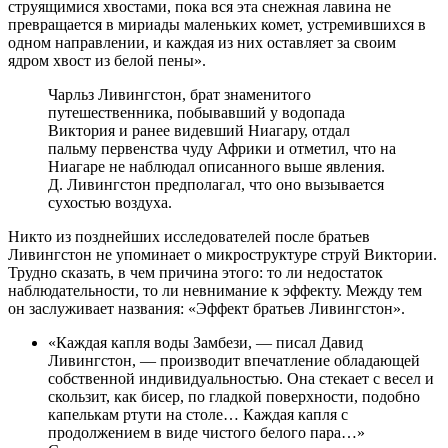
струящимися хвостами, пока вся эта снежная лавина не
превращается в мириады маленьких комет, устремившихся в
одном направлении, и каждая из них оставляет за своим
ядром хвост из белой пены».
Чарльз Ливингстон, брат знаменитого
путешественника, побывавший у водопада
Виктория и ранее видевший Ниагару, отдал
пальму первенства чуду Африки и отметил, что на
Ниагаре не наблюдал описанного выше явления.
Д. Ливингстон предполагал, что оно вызывается
сухостью воздуха.
Никто из позднейших исследователей после братьев
Ливингстон не упоминает о микроструктуре струй Виктории.
Трудно сказать, в чем причина этого: то ли недостаток
наблюдательности, то ли невнимание к эффекту. Между тем
он заслуживает названия: «Эффект братьев Ливингстон».
«Каждая капля воды Замбези, — писал Давид
Ливингстон, — производит впечатление обладающей
собственной индивидуальностью. Она стекает с весел и
скользит, как бисер, по гладкой поверхности, подобно
капелькам ртути на столе… Каждая капля с
продолжением в виде чистого белого пара…»