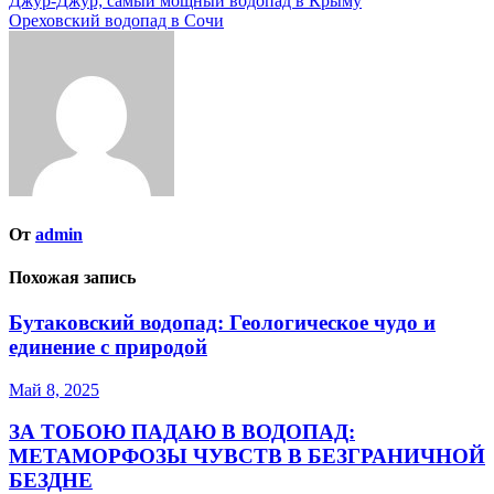
Навигация
Джур-Джур; самый мощный водопад в Крыму
Ореховский водопад в Сочи
по
записям
От
admin
Похожая запись
Бутаковский водопад: Геологическое чудо и
единение с природой
Май 8, 2025
ЗА ТОБОЮ ПАДАЮ В ВОДОПАД:
МЕТАМОРФОЗЫ ЧУВСТВ В БЕЗГРАНИЧНОЙ
БЕЗДНЕ