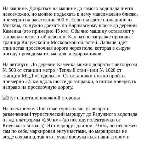
На машине. Добраться на машине до самого водопада почти
невозможно, но можно подъехать к нему максимально близко,
примерно на расстояние 500 м. Если вы едете на машине из
Москвы, то нужно доехать по Варшавскому шоссе до деревни
Каменка (это примерно 45 км). Обычно машину оставляют у
заправки после этой деревни. Как раз по заправке проходит
граница Калужской и Московской областей. Дальше идет
глинистая проселочная дорога через поле, которая в сырую
погоду проходима только для внедорожников.
На автобусе. До деревни Каменка можно добраться автобусом
№ 503 от станции метро «Теплый стан» или № 1028 от
станции МЦД «Подольск». От остановки нужно пройти
примерно 2,5 км вдоль шоссе до заправки, а потом повернуть
направо на проселочную дорогу.
На электричке. Опытные туристы могут выбрать
размеченный туристический маршрут до Радужного водопада
от жд платформы «250 км» (до нее идут электрички от
Киевского вокзала). Это маршрут длиной 19 км., он несложен
сам по себе, маркирован энтузиастами, но маркировка не
везде сохранна, так что лучше вооружиться навигатором и