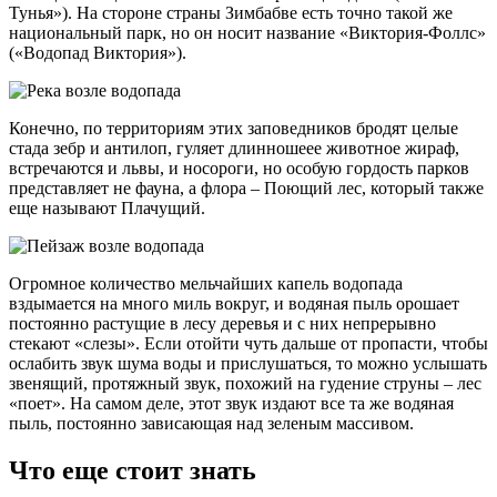
Тунья»). На стороне страны Зимбабве есть точно такой же
национальный парк, но он носит название «Виктория-Фоллс»
(«Водопад Виктория»).
Конечно, по территориям этих заповедников бродят целые
стада зебр и антилоп, гуляет длинношеее животное жираф,
встречаются и львы, и носороги, но особую гордость парков
представляет не фауна, а флора – Поющий лес, который также
еще называют Плачущий.
Огромное количество мельчайших капель водопада
вздымается на много миль вокруг, и водяная пыль орошает
постоянно растущие в лесу деревья и с них непрерывно
стекают «слезы». Если отойти чуть дальше от пропасти, чтобы
ослабить звук шума воды и прислушаться, то можно услышать
звенящий, протяжный звук, похожий на гудение струны – лес
«поет». На самом деле, этот звук издают все та же водяная
пыль, постоянно зависающая над зеленым массивом.
Что еще стоит знать