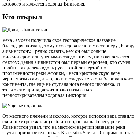
которого и является водопад Виктория.
Кто открыл
Река Замбези получила свое географическое название
благодаря шотландскому исследователю и миссионеру Дэвиду
Ливингстону. Трудно сказать, кем он был больше –
миссионером или ученым-исследователем, но факт остается
фактом: Дэвид Ливингстон был первый европеец, кто сумел
пройти так далеко вдоль русла этой четвертой по
протяженности реки Африки, «неся христианскую веру
черным язычкам», а заодно и исследуя те части Африканского
континента, где еще не ступала нога белого человека. И
только ему принадлежит право называться
первооткрывателем водопада Виктория.
От местного племени макололо, которое испокон века ставило
свои нехитрые жилища вблизи водопада на берегу реки,
Ливингстон узнал, что на местном наречии название реки
звучит приблизительно как Кзасамбо-Уэйзи. Он примерно так