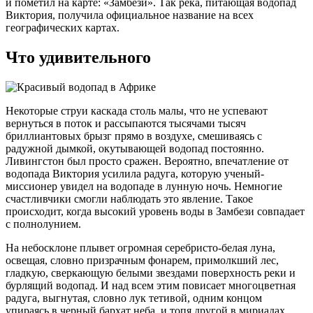
и пометил на карте: «Замбези». Так река, питающая водопад
Виктория, получила официальное название на всех
географических картах.
Что удивительного
Некоторые струи каскада столь малы, что не успевают
вернуться в поток и рассыпаются тысячами тысяч
бриллиантовых брызг прямо в воздухе, смешиваясь с
радужной дымкой, окутывающей водопад постоянно.
Ливингстон был просто сражен. Вероятно, впечатление от
водопада Виктория усилила радуга, которую ученый-
миссионер увидел на водопаде в лунную ночь. Немногие
счастливчики смогли наблюдать это явление. Такое
происходит, когда высокий уровень воды в Замбези совпадает
с полнолунием.
На небосклоне плывет огромная серебристо-белая луна,
освещая, словно призрачным фонарем, примолкший лес,
гладкую, сверкающую белыми звездами поверхность реки и
бурлящий водопад. И над всем этим повисает многоцветная
радуга, выгнутая, словно лук тетивой, одним концом
упираясь в черный бархат неба, и топя другой в мириадах