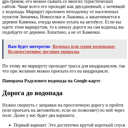
gps-треком, его можно скачать со многих туристических
сайтов. Чаще всего его проходят как двухдневный, с ночевкой
у водопада. Маршрут проложен неподалеку от населенных
пунктов Зинаевка, Новоселки и Лыковка, а заканчивается в
деревне Каменка, откуда можно уехать на автобусе. Если вы
идете этим маршрутом, то к началу дороги на сам водопад вы
подойдете от деревни Лопатино, а не от Каменки.
Вам будет интересно
Водопад или серия водопадов:
Величественное зрелище природы
По этому же маршруту проходит трасса для квадрациклов, так
что при желании можно проехать его на квадроцикле.
Панорама Радужного водопада на Google-карте
Дорога до водопада
Нужно свернуть с заправки на проселочную дорогу и пройти
(или проехать на автомобиле, если он позволяет) по ней через
поле. Далее у вас будет два варианта.
Первый вариант. Это достаточно крутой короткий спуск