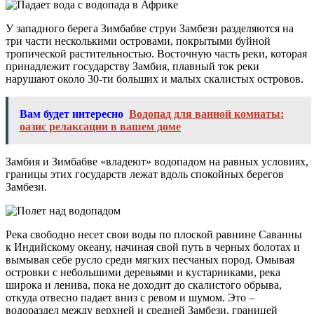
У западного берега Зимбабве струи Замбези разделяются на
три части несколькими островами, покрытыми буйной
тропической растительностью. Восточную часть реки, которая
принадлежит государству Замбия, плавный ток реки
нарушают около 30-ти больших и малых скалистых островов.
Вам будет интересно
Водопад для ванной комнаты:
оазис релаксации в вашем доме
Замбия и Зимбабве «владеют» водопадом на равных условиях,
границы этих государств лежат вдоль спокойных берегов
Замбези.
Река свободно несет свои воды по плоской равнине Саванны
к Индийскому океану, начиная свой путь в черных болотах и
вымывая себе русло среди мягких песчаных пород. Омывая
островки с небольшими деревьями и кустарниками, река
широка и ленива, пока не доходит до скалистого обрыва,
откуда отвесно падает вниз с ревом и шумом. Это –
водораздел между верхней и средней Замбези, границей