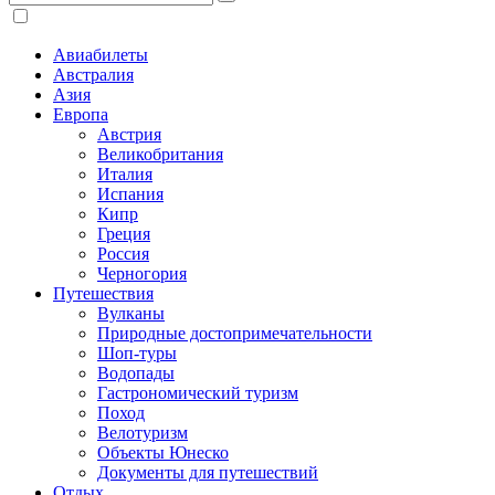
Авиабилеты
Австралия
Азия
Европа
Австрия
Великобритания
Италия
Испания
Кипр
Греция
Россия
Черногория
Путешествия
Вулканы
Природные достопримечательности
Шоп-туры
Водопады
Гастрономический туризм
Поход
Велотуризм
Объекты Юнеско
Документы для путешествий
Отдых