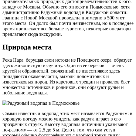
привлекательных природных достопримечательностей к юго-
западу от Москвы. Обычно его относят к Подмосковью, хотя
административно Радужный водопад в Калужской области:
граница с Новой Москвой проведена примерно в 500 м от
этого места. Он долго был почти неизвестным, но в последнее
время привлекает все больше туристов, некоторые операторы
предлагают сюда экскурсии.
Природа места
Река Нара, берущая свои истоки из Полецкого озера, образует
здесь живописную излучину. Один из ее берегов — очень
крутой и обрывистый, сложенный из известняков: здесь
попадаются окаменелости, выходы доломитовых и
известняковых пород. Из карстовых трещин и провалов бьет
множество источников и родников, они образуют ручьи и
небольшие водопады.
Самый известный водопад этих мест называется Радужным: в
хорошую погоду можно увидеть, как радуга играет в его
прозрачных струях. Высоту водопада источники указывают
по-разному — от 2,5 до 5 м. Дело в том, что сам уступ,
который обычно фотографируют с удобной точки снизу —