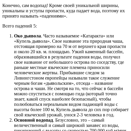
Конечно, сам водопад! Кроме своей уникальной ширины,
уникальны и уступы пропасти, куда падает вода, поэтому их
принято называть «падениями».
Всего падений 5:
Око дьявола
. Часто называемое «Катаракта» или
«Купель дьявола». Свое название эта природная чаша,
отстоящая примерно на 70 м от верхнего края пропасти
и около 20 кв. м. площадью. Узкий каменный бассейн,
образовавшийся в результате падения воды, получил
свое название от небольшого острова по соседству, где
раньше местные языческие племена приносили
человеческие жертвы. Прибывшие следом за
Ливингстоном европейцы называли такое служение
черным богам «дьявольским», отсюда – название
острова и чаши. Не смотря на то, что сейчас в бассейн
можно спуститься с помощью гида (который точно
знает, какой спуск наиболее безопасный), чтобы
полюбоваться нереальным видом падающей воды с
высоты более 100 м, Купель дьявола до сих пор собирает
свой языческий урожай, унося 2-3 человека в год.
Основной водопад
. Безусловно, это – самый
величественный и самый широкий занавес из воды,
пикирующий с высоты со скоростью 700 000 куб.м/мин.