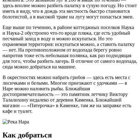
здесь вполне можно разбить палатку в сухую погоду. Но стоит
иметь в виду, что в дождь эта местность быстро становится
болотистой, а в высокой траве на лугу могут попасться змеи.
Еще выше по течению, в районе коттеджных поселков Наука
и Наука-2 обустроено что-то вроде пляжа, где есть удобный
песчаный заход в воду и можно искупаться. Но это
охраняемая территория: искупаться можно, а ставить палатку
— нет. На противоположном от водопада берегу ровно
напротив тоже есть небольшая полянка, как раз подходящая
для того, чтобы разбить лагерь. В отличие от самого водопада,
сюда можно добраться на машине.
В окрестностях можно набрать грибов — здесь есть места с
лисичками и белыми. Многие приезжают с удочками — в
Наре можно наловить рыбы. Ближайшая
достопримечательность — это памятник летчику Виктору
Талалихину недалеко от деревни Каменка. Ближайший
магазин — «Пятерочка» в Каменке, там же на заправке есть
кафе и туалет.
Как добраться