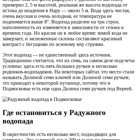
примерно 2, 5 м высотой, реальная же высота водопада от
истока до впадения в Нару — около 5 м. Вода здесь чистая,
очень вкусная и очень холодная, ее температура не
поднимается выше 8°. Водопад разделен на три струи,
наполненность их изменяется в зависимости от сезона и
времени года. Но красив он в любое время: зимой вода не
замерзает, и заснеженные склоны составляют красивый
контраст с бегущими по зеленому мху струями.
Этот водопад — не единственный здесь источник.
Традиционно считается, что их семь, на самом деле подсчеты
условны: здесь есть пять больших ручьев и несколько
родников-водопадиков. На некоторых сайтах это место стали
называть Долиной семи ключей или Долиной семи ручьев;
это приводит к некоторой путанице, потому что в
Подмосковье есть еще одна Долина семи ручьев под Вереей.
Где остановиться у Радужного
водопада
В окрестностях есть несколько мест, подходящих для
кемпинга. Это заливной луг в 200 м выше по течению —