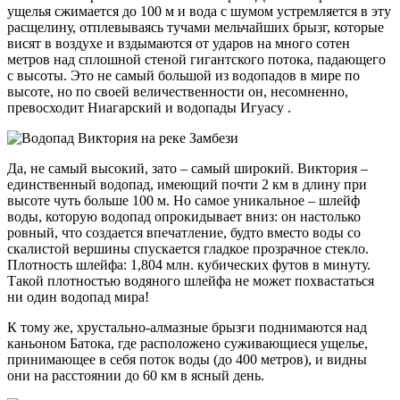
ущелья сжимается до 100 м и вода с шумом устремляется в эту
расщелину, отплевываясь тучами мельчайших брызг, которые
висят в воздухе и вздымаются от ударов на много сотен
метров над сплошной стеной гигантского потока, падающего
с высоты. Это не самый большой из водопадов в мире по
высоте, но по своей величественности он, несомненно,
превосходит Ниагарский и водопады Игуасу .
Да, не самый высокий, зато – самый широкий. Виктория –
единственный водопад, имеющий почти 2 км в длину при
высоте чуть больше 100 м. Но самое уникальное – шлейф
воды, которую водопад опрокидывает вниз: он настолько
ровный, что создается впечатление, будто вместо воды со
скалистой вершины спускается гладкое прозрачное стекло.
Плотность шлейфа: 1,804 млн. кубических футов в минуту.
Такой плотностью водяного шлейфа не может похвастаться
ни один водопад мира!
К тому же, хрустально-алмазные брызги поднимаются над
каньоном Батока, где расположено суживающиеся ущелье,
принимающее в себя поток воды (до 400 метров), и видны
они на расстоянии до 60 км в ясный день.