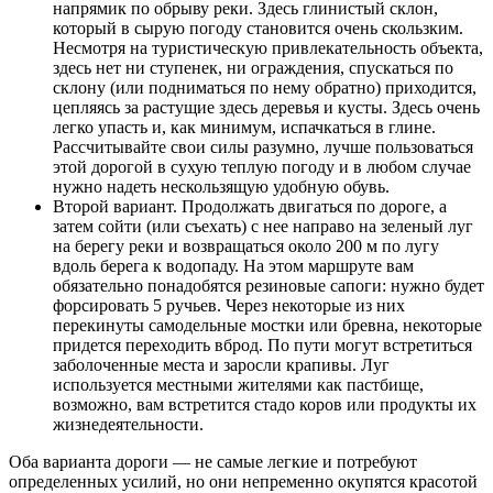
напрямик по обрыву реки. Здесь глинистый склон,
который в сырую погоду становится очень скользким.
Несмотря на туристическую привлекательность объекта,
здесь нет ни ступенек, ни ограждения, спускаться по
склону (или подниматься по нему обратно) приходится,
цепляясь за растущие здесь деревья и кусты. Здесь очень
легко упасть и, как минимум, испачкаться в глине.
Рассчитывайте свои силы разумно, лучше пользоваться
этой дорогой в сухую теплую погоду и в любом случае
нужно надеть нескользящую удобную обувь.
Второй вариант. Продолжать двигаться по дороге, а
затем сойти (или съехать) с нее направо на зеленый луг
на берегу реки и возвращаться около 200 м по лугу
вдоль берега к водопаду. На этом маршруте вам
обязательно понадобятся резиновые сапоги: нужно будет
форсировать 5 ручьев. Через некоторые из них
перекинуты самодельные мостки или бревна, некоторые
придется переходить вброд. По пути могут встретиться
заболоченные места и заросли крапивы. Луг
используется местными жителями как пастбище,
возможно, вам встретится стадо коров или продукты их
жизнедеятельности.
Оба варианта дороги — не самые легкие и потребуют
определенных усилий, но они непременно окупятся красотой