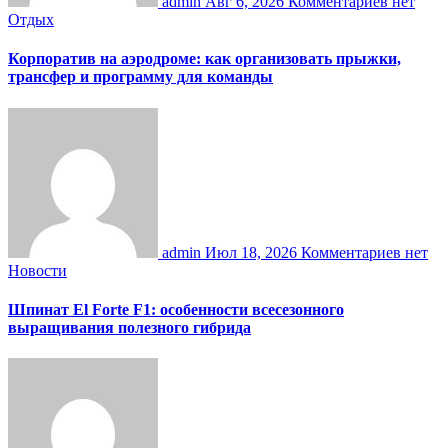
admin
Авг 6, 2026
Комментариев нет
Отдых
Корпоратив на аэродроме: как организовать прыжки,
трансфер и программу для команды
admin
Июл 18, 2026
Комментариев нет
Новости
Шпинат El Forte F1: особенности всесезонного
выращивания полезного гибрида