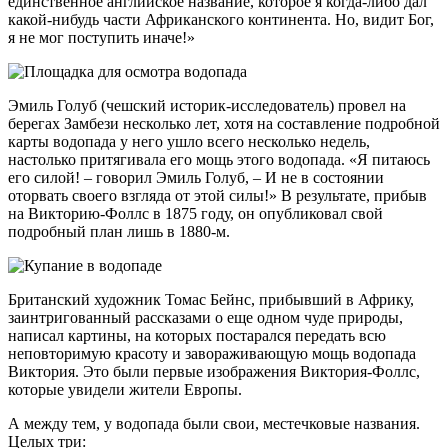
единственное английское название, которое я когда-либо дал
какой-нибудь части Африканского континента. Но, видит Бог,
я не мог поступить иначе!»
Эмиль Голуб (чешский историк-исследователь) провел на
берегах Замбези несколько лет, хотя на составление подробной
карты водопада у него ушло всего несколько недель,
настолько притягивала его мощь этого водопада. «Я питаюсь
его силой! – говорил Эмиль Голуб, – И не в состоянии
оторвать своего взгляда от этой силы!» В результате, прибыв
на Викторию-Фоллс в 1875 году, он опубликовал свой
подробный план лишь в 1880-м.
Британский художник Томас Бейнс, прибывший в Африку,
заинтригованный рассказами о еще одном чуде природы,
написал картины, на которых постарался передать всю
неповторимую красоту и завораживающую мощь водопада
Виктория. Это были первые изображения Виктория-Фоллс,
которые увидели жители Европы.
А между тем, у водопада были свои, местечковые названия.
Целых три: