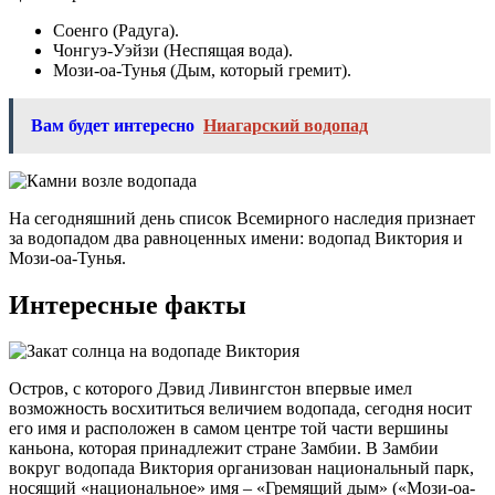
Соенго (Радуга).
Чонгуэ-Уэйзи (Неспящая вода).
Мози-оа-Тунья (Дым, который гремит).
Вам будет интересно
Ниагарский водопад
На сегодняшний день список Всемирного наследия признает
за водопадом два равноценных имени: водопад Виктория и
Мози-оа-Тунья.
Интересные факты
Остров, с которого Дэвид Ливингстон впервые имел
возможность восхититься величием водопада, сегодня носит
его имя и расположен в самом центре той части вершины
каньона, которая принадлежит стране Замбии. В Замбии
вокруг водопада Виктория организован национальный парк,
носящий «национальное» имя – «Гремящий дым» («Мози-оа-