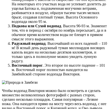
На некоторых его участках вода не успевает долететь до
ущелья Батока и, подхваченная могучими ветрами,
разбивается в воздухе, образуя тысячи тысяч мелких
брызг, создавая плотный туман. Высота Основного
водопада около 95 м.
Подкова или Сухой водопад
. Высота 90-93 м. Знаменит
тем, что в период с октября по ноябрь пересыхает, да и в
обычное время количеством воды не блещет в прямом
смысле этого выражения.
Радужный водопад
. Высочайший из всех падений – 110
м! В ясный день радужный туман миллиардов висящих
капель виден на несколько десятков километров, и
только здесь в полнолуние можно увидеть лунную
радугу.
Восточный порог
. Это второе по высоте падение – 101
м. Восточный порог полностью находится на
Замбийской стороне водопада Виктория.
Чтобы водопад Виктория можно было осмотреть и сделать
множество великолепных фотографий с разных сторон,
сделано несколько площадок. Самая популярная – Лезвие
ножа. Она находится прямо на мосту через весь водопад, с нее
видно и Восточный порог, и Кипящий котел, и Око дьявола.