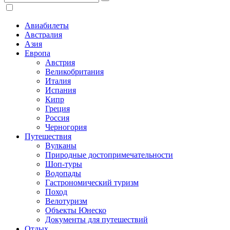
Авиабилеты
Австралия
Азия
Европа
Австрия
Великобритания
Италия
Испания
Кипр
Греция
Россия
Черногория
Путешествия
Вулканы
Природные достопримечательности
Шоп-туры
Водопады
Гастрономический туризм
Поход
Велотуризм
Объекты Юнеско
Документы для путешествий
Отдых