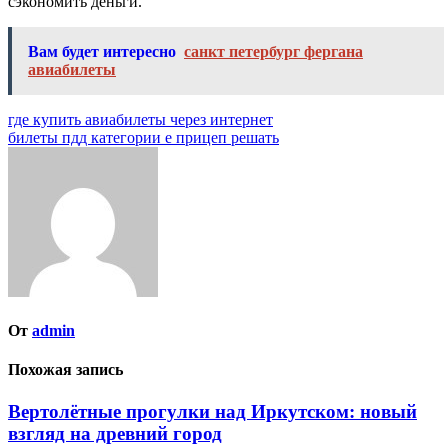
сэкономить деньги.
Вам будет интересно
санкт петербург фергана
авиабилеты
Навигация
где купить авиабилеты через интернет
билеты пдд категории е прицеп решать
по
записям
От
admin
Похожая запись
Вертолётные прогулки над Иркутском: новый
взгляд на древний город