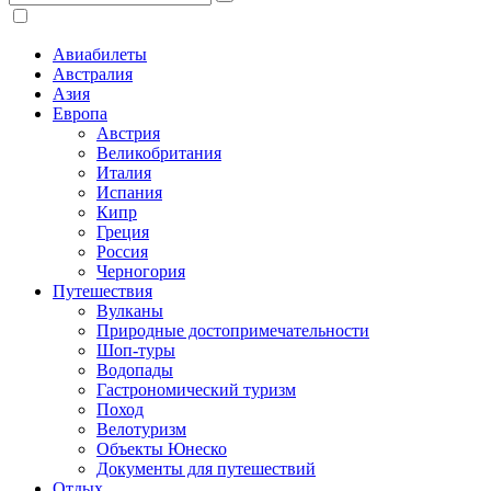
Авиабилеты
Австралия
Азия
Европа
Австрия
Великобритания
Италия
Испания
Кипр
Греция
Россия
Черногория
Путешествия
Вулканы
Природные достопримечательности
Шоп-туры
Водопады
Гастрономический туризм
Поход
Велотуризм
Объекты Юнеско
Документы для путешествий
Отдых