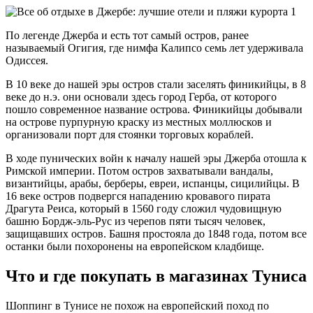
По легенде Джерба и есть тот самый остров, ранее
называемый Огигия, где нимфа Калипсо семь лет удерживала
Одиссея.
В 10 веке до нашей эры остров стали заселять финикийцы, в 8
веке до н.э. они основали здесь город Герба, от которого
пошло современное название острова. Финикийцы добывали
на острове пурпурную краску из местных моллюсков и
организовали порт для стоянки торговых кораблей.
В ходе пунических войн к началу нашей эры Джерба отошла к
Римской империи. Потом остров захватывали вандалы,
византийцы, арабы, берберы, евреи, испанцы, сицилийцы. В
16 веке остров подвергся нападению кровавого пирата
Драгута Реиса, который в 1560 году сложил чудовищную
башню Бордж-эль-Рус из черепов пяти тысяч человек,
защищавших остров. Башня простояла до 1848 года, потом все
останки были похоронены на европейском кладбище.
Что и где покупать в магазинах Туниса
Шоппинг в Тунисе не похож на европейский поход по