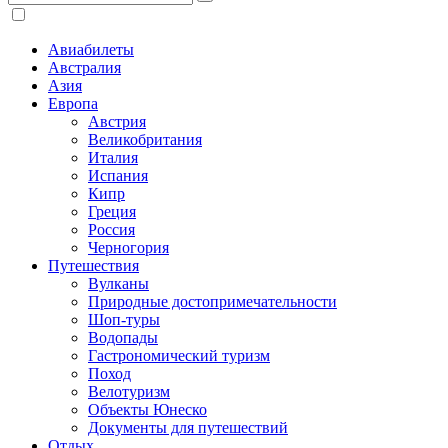
Авиабилеты
Австралия
Азия
Европа
Австрия
Великобритания
Италия
Испания
Кипр
Греция
Россия
Черногория
Путешествия
Вулканы
Природные достопримечательности
Шоп-туры
Водопады
Гастрономический туризм
Поход
Велотуризм
Объекты Юнеско
Документы для путешествий
Отдых