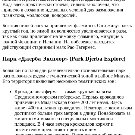
Вода здесь практически стоячая, сильно заболочена, что
привело к созданию идеальных условий для размножения
планктона, моллюсков, водорослей.
Богатая пищей лагуна привлекает фламинго. Они живут здесь
круглый год, но зимой их количество увеличивается в разы,
так как сюда прилетают на зимовку фламинго, живущие в
южной Франции и Испании. На побережье находится
действующий старинный маяк Рас-Тагермес.
Парк «Джерба Эксплор» (Park Djerba Explore)
Большой по площади развлекательно-познавательный парк
расположился рядом с туристической зоной в районе Мидуна.
Его территория включает несколько тематических зон:
Крокодиловая ферма — самая крупная на всем
Средиземноморском побережье. Первых крокодилов
привезли из Мадагаскара более 200 лет назад. Здесь
живет 400 нильских крокодилов. Некоторые экземпляры
достигают больше трех метров в длину. Понаблюдать за
животными можно со специальных мостиков и
площадок. В 4 часа вечера крокодилов кормят и
посетителям предлагают принять в нем
непосредственное участие. Организованной группе