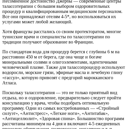
Несомненное достоинство Джербы — современные центры
талассотерапии с большим выбором оздоровительных
процедур и квалифицированным медицинским персоналом.
Все они принадлежат отелям 4-5*, но воспользоваться их
услугами может любой желающий.
Хотя французы расстались со своим протекторатом, многие
тунисские врачи и специалисты по талассотерапии по
традиции получают образование во Франции.
По стандартам вода для процедур берется с глубины 6 м на
расстоянии 450 м от берега, где она чище и богаче
минеральными солями и олигоэлементами, идентичными
человеческой плазме. Также для талассопроцедур используют
водоросли, морские грязи, эфирные масла и лечебную глину
«гассул», которую привозят с предгорий марокканского
Атласа.
Поскольку талассотерапия — это не только приятный вид
отдыха, но и оздоровление, предварительно следует пройти
консультацию у врача, чтобы подобрать оптимальную
программу. Одни из самых востребованных — «Стройный
силуэт», «Антистресс», «Легкие ноги», «Антитабак»,
«Антицеллюлит», «Здоровая спина». Большинство программ
рассчитаны минимум на 4 дня и включают 4-5 ежедневных
процедур: обертывания, гидромассаж, ингаляции и т. п.