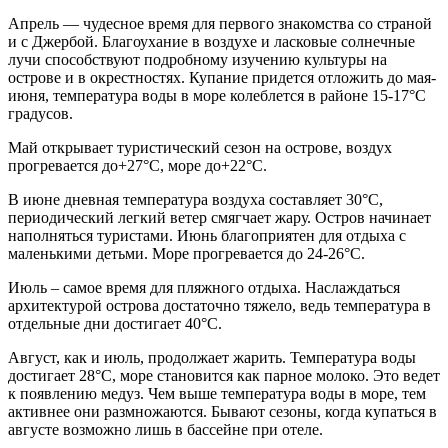
Апрель — чудесное время для первого знакомства со страной
и с Джербой. Благоухание в воздухе и ласковые солнечные
лучи способствуют подробному изучению культуры на
острове и в окрестностях. Купание придется отложить до мая-
июня, температура воды в море колеблется в районе 15-17°C
градусов.
Май открывает туристический сезон на острове, воздух
прогревается до+27°C, море до+22°C.
В июне дневная температура воздуха составляет 30°C,
периодический легкий ветер смягчает жару. Остров начинает
наполняться туристами. Июнь благоприятен для отдыха с
маленькими детьми. Море прогревается до 24-26°C.
Июль – самое время для пляжного отдыха. Наслаждаться
архитектурой острова достаточно тяжело, ведь температура в
отдельные дни достигает 40°C.
Август, как и июль, продолжает жарить. Температура воды
достигает 28°C, море становится как парное молоко. Это ведет
к появлению медуз. Чем выше температура воды в море, тем
активнее они размножаются. Бывают сезоны, когда купаться в
августе возможно лишь в бассейне при отеле.