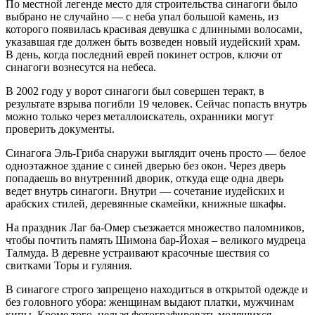
По местной легенде место для строительства синагоги было
выбрано не случайно — с неба упал большой камень, из
которого появилась красивая девушка с длинными волосами,
указавшая где должен быть возведен новый иудейский храм.
В день, когда последний еврей покинет остров, ключи от
синагоги вознесутся на небеса.
В 2002 году у ворот синагоги был совершен теракт, в
результате взрыва погибли 19 человек. Сейчас попасть внутрь
можно только через металлоискатель, охранники могут
проверить документы.
Синагога Эль-Гриба снаружи выглядит очень просто — белое
одноэтажное здание с синей дверью без окон. Через дверь
попадаешь во внутренний дворик, откуда еще одна дверь
ведет внутрь синагоги. Внутри — сочетание иудейских и
арабских стилей, деревянные скамейки, книжные шкафы.
На праздник Лаг ба-Омер съезжается множество паломников,
чтобы почтить память Шимона бар-Йохая – великого мудреца
Талмуда. В деревне устраивают красочные шествия со
свитками Торы и гуляния.
В синагоге строго запрещено находиться в открытой одежде и
без головного убора: женщинам выдают платки, мужчинам
кипы. Кроме того, нельзя фотографировать молящихся.