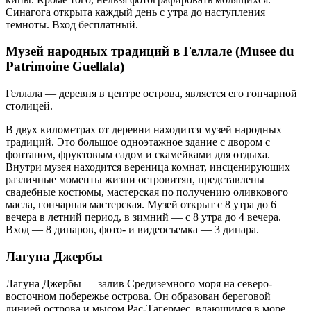
Синагога открыта каждый день с утра до наступления
темноты. Вход бесплатный.
Музей народных традиций в Геллале (Musee du
Patrimoine Guellala)
Геллала — деревня в центре острова, является его гончарной
столицей.
В двух километрах от деревни находится музей народных
традиций. Это большое одноэтажное здание с двором с
фонтаном, фруктовым садом и скамейками для отдыха.
Внутри музея находится вереница комнат, инсценирующих
различные моменты жизни островитян, представлены
свадебные костюмы, мастерская по получению оливкового
масла, гончарная мастерская. Музей открыт с 8 утра до 6
вечера в летний период, в зимний — с 8 утра до 4 вечера.
Вход — 8 динаров, фото- и видеосъемка — 3 динара.
Лагуна Джербы
Лагуна Джербы — залив Средиземного моря на северо-
восточном побережье острова. Он образован береговой
линией острова и мысом Рас-Тагермес, вдающимся в море.