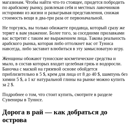
магазинам. Чтобы найти что-то стоящее, придется побродить
по арабскому рынку, развлекая себя и местных лавочников
историями из жизни и разыгрывая представления, снижая
стоимость вещи в два-три раза от первоначальной.
Не торгуясь, вы только обижаете продавца, который сразу же
теряет к вам уважение. Более того, за соседними прилавками
вас встретят с таким же выражением лица. Такова реальность
арабского рынка, которая либо оттолкнет вас от Туниса
навсегда, либо заставит влюбиться в эту замысловатую игру.
Женщины обожают тунисские косметические средства и
мыло, в состав которых входит целебная грязь и водоросли.
Баночка с маской на грязевой основе обойдется
приблизительно в 5 $, крем для лица от 8 до 40 $, шампунь без
химии 5 $, а 1 кг натуральной глины на рынке можно купить
за 2 $.
Подробнее о том, что стоит купить, смотрите в разделе
Сувениры в Тунисе.
Дорога в рай — как добраться до
острова