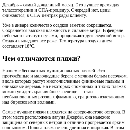
Декабрь – самый дождливый месяц. Это лучшее время для
талассотерапии и СПА-процедур. Очередей нет, цены
снижаются, в СПА-центрах рады клиенту.
Уже в январе количество осадков заметно сокращается.
Сохраняется высокая влажность и сильные ветра. В феврале
небо часто затянуто тучами, продолжают дуть ледяной ветер.
Осадки выпадают все реже. Температура воздуха днем
составляет 18°C.
Чем отличаются пляжи?
Начнем с бесплатных муниципальных пляжей. Это
протяжённые и малолюдные берега с мелким белым песочком,
вдоль которых растут многочисленные финиковые пальмы и
оливковые деревья. На некоторых спокойных и тихих пляжах
можно увидеть красивейшее зрелище — стаи
необыкновенных розовых фламинго, грациозно взлетающих
над бирюзовыми волнами.
Самые лучшие пляжи находятся на северо-востоке острова. В
этом месте расположена лагуна Джербы, она надежно
защищена от северных ветров и отлично прогревается ярким
солнышком. Полоса пляжа очень длинная и широкая. В этом