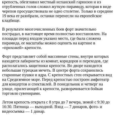
крепость, обезглавил местный испанский гарнизон и из
отрубленных голов сложил жуткую пирамиду, которая в виде
черепов просуществовала не одно столетие. Только в середине
19 века ее разобрали, останки перенесли на европейское
кладбище.
В результате многочисленных боев форт значительно
пострадал, в настоящее время полностью восстановлен. На
площади перед входом указано место, где была сложена
пирамида, ее масштабы можно оценить на картине в
«прихожей» крепости.
Форт представляет собой массивные стены, внутри которых
находятся лабиринты из комнат, коридоров и переходов, где
располагались защитники крепости. Во дворе находится
небольшая турецкая мечеть. В центре форта сохранились
старинные пушки и ядра. С крепостных стен открывается вид
на Средиземное море. Перед крепостью построен амфитеатр
для концертов и спектаклей. В понедельник и четверг на
улице, прилегающей к крепости, разворачивается бойкая
торговля сувенирами.
Летом крепость открыта с 8 утра до 7 вечера, зимой с 9:30 до
16:30. Пятница — выходной. Вход — 7 динаров, фото- и
видеосъемка — 1 динар.