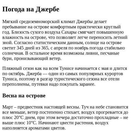
Погода на Джербе
Мягкий средиземноморский климат Джербы делает
пребывание на острове комфортным практически круглый
год. Близость сухого воздуха Сахары смягчает повышенную
влажность на острове, что позволяет легче переносить летний
зной. Согласно статистическим данным, солнце на острове
светит 345 дней из 365, с апреля по ноябрь погода стабильно
солнечная. В остальное время возможны ливни, песчаные
бури, пронизывающий ветер.
Пляжный сезон как на всем Тунисе начинается с мая и длится
по октябрь. Джерба — один из самых популярных курортов
Туниса, поэтому в разгар туристического сезона все отели
переполнены, путевки надо покупать заранее.
Весна на острове
Март – предвестник настоящей весны. Туч на небе становится
все меньше, ветер постепенно стихает, воздух прогревается до
плюс 20°C днем, при этом вечера достаточно прохладные – не
выше плюс 10°C. Начинают цвести растения, воздух
наполняется ароматами цветов.