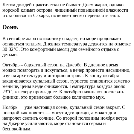
Летом дождей практически не бывает. Днем жарко, однако
морской климат острова, лишенный повышенной влажности
из-за близости Сахары, позволяет легко переносить зной.
Осень
В сентябре жара потихоньку спадает, но море продолжает
оставаться теплым. Дневная температура держится на отметке
30-32°C. Это комфортный месяц для семейного отдыха с
детьми.
Октябрь – бархатный сезон на Джербе. В дневное время
можно позагорать и искупаться, а вечер провести насыщенно,
изучая архитектуру и историю острова. К концу октября
заканчивается купальный сезон, туристов становится заметно
меньше, цены везде снижаются. Температура воздуха около
23°C, к вечеру прохладнее. К октябрю начинают поспевать
финики, это привлекает большое количество мух.
Ноябрь — уже настоящая осень, купальный сезон закрыт. С
погодой как повезет — могут идти дожди, а может дни
напролет светить солнце. Со второй половины ноября ветра
на Джербе усиливаются, море становится серым и
беспокойным.