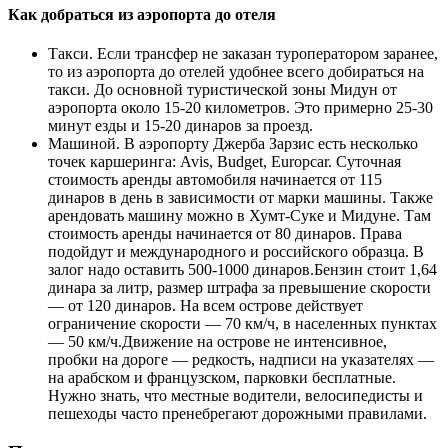
Как добраться из аэропорта до отеля
Такси. Если трансфер не заказан туроператором заранее,
то из аэропорта до отелей удобнее всего добираться на
такси. До основной туристической зоны Мидун от
аэропорта около 15-20 километров. Это примерно 25-30
минут езды и 15-20 динаров за проезд.
Машиной. В аэропорту Джерба Зарзис есть несколько
точек каршеринга: Avis, Budget, Europcar. Суточная
стоимость аренды автомобиля начинается от 115
динаров в день в зависимости от марки машины. Также
арендовать машину можно в Хумт-Суке и Мидуне. Там
стоимость аренды начинается от 80 динаров. Права
подойдут и международного и российского образца. В
залог надо оставить 500-1000 динаров.Бензин стоит 1,64
динара за литр, размер штрафа за превышение скорости
— от 120 динаров. На всем острове действует
ограничение скорости — 70 км/ч, в населенных пунктах
— 50 км/ч.Движение на острове не интенсивное,
пробки на дороге — редкость, надписи на указателях —
на арабском и французском, парковки бесплатные.
Нужно знать, что местные водители, велосипедисты и
пешеходы часто пренебрегают дорожными правилами.