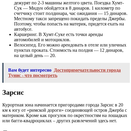
дежурят по 2-3 машины желтого цвета. Поездка Хумт-
Сук — Мидун обойдется в 8 динаров. 1 километр по
счетчику стоит полдинара, час ожидания — 15 динаров.
Местному такси запрещено покидать пределы Джербы.
Поэтому, чтобы попасть на материк, придется ехать на
автобусе.
Каршеринг. В Хумт-Суке есть точки аренды
автомобилей и мотоциклов.
Велосипед. Его можно арендовать в отеле или уличных
пунктах проката. Стоимость на полдня — 12 динаров,
на целый день — 20.
Вам будет интересно
Достопримечательности города
Тунис - что посмотреть
Зарсис
Курортная зона начинается пригородами города Зарсис в 20
км к югу от «римской дороги» соединяющей остров Джерба с
материком. Кроме как прогулок по окрестностям на лошадках
или багги-квадроциклах – других развлечений здесь нет.