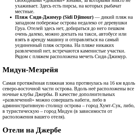
свободными «дикими» зонами, за которыми никто не
ухаживает. Здесь есть пирсы, на которых рыбачат
местные.
Пляж Сиди-Джимур (Sidi Djimour)
— дикий пляж на
западном побережье острова недалеко от деревушки
Груа. Отелей здесь нет, добираться до него пешком
очень далеко, можно доехать на такси, автобусе или
взять в аренду машину и отправляться на самый
уединенный пляж острова. На пляже никаких
развлечений нет, встречаются каменистые участки.
Рядом с пляжем расположена мечеть Сиди-Джимур.
Мидун-Мезрейя
Самая протяжённая пляжная зона протянулась на 16 км вдоль
северо-восточной части острова. Вдоль неё расположены все
ночные клубы Джербы. В качестве дополнительных
«развлечений» можно совершать набеги, либо в
административную столицу острова – город Хумт-Сук, либо,
в туристическую – город Мидун (в зависимости от
расположения вашего отеля).
Отели на Джербе