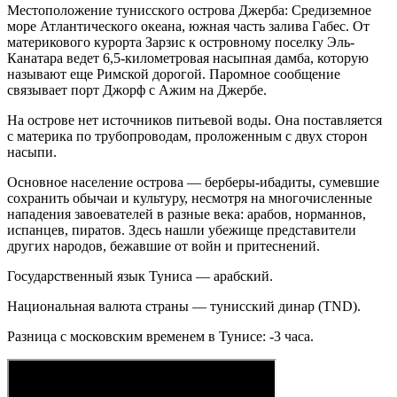
Местоположение тунисского острова Джерба: Средиземное
море Атлантического океана, южная часть залива Габес. От
материкового курорта Зарзис к островному поселку Эль-
Канатара ведет 6,5-километровая насыпная дамба, которую
называют еще Римской дорогой. Паромное сообщение
связывает порт Джорф с Ажим на Джербе.
На острове нет источников питьевой воды. Она поставляется
с материка по трубопроводам, проложенным с двух сторон
насыпи.
Основное население острова — берберы-ибадиты, сумевшие
сохранить обычаи и культуру, несмотря на многочисленные
нападения завоевателей в разные века: арабов, норманнов,
испанцев, пиратов. Здесь нашли убежище представители
других народов, бежавшие от войн и притеснений.
Государственный язык Туниса — арабский.
Национальная валюта страны — тунисский динар (TND).
Разница с московским временем в Тунисе: -3 часа.