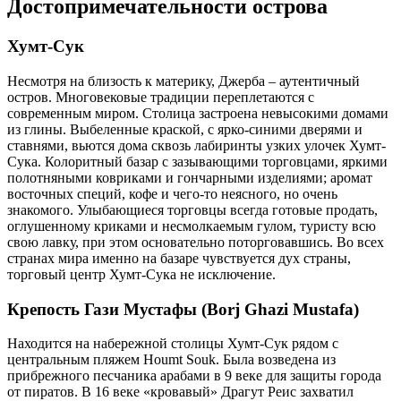
Достопримечательности острова
Хумт-Сук
Несмотря на близость к материку, Джерба – аутентичный
остров. Многовековые традиции переплетаются с
современным миром. Столица застроена невысокими домами
из глины. Выбеленные краской, с ярко-синими дверями и
ставнями, вьются дома сквозь лабиринты узких улочек Хумт-
Сука. Колоритный базар с зазывающими торговцами, яркими
полотняными ковриками и гончарными изделиями; аромат
восточных специй, кофе и чего-то неясного, но очень
знакомого. Улыбающиеся торговцы всегда готовые продать,
оглушенному криками и несмолкаемым гулом, туристу всю
свою лавку, при этом основательно поторговавшись. Во всех
странах мира именно на базаре чувствуется дух страны,
торговый центр Хумт-Сука не исключение.
Крепость Гази Мустафы (Borj Ghazi Mustafa)
Находится на набережной столицы Хумт-Сук рядом с
центральным пляжем Houmt Souk. Была возведена из
прибрежного песчаника арабами в 9 веке для защиты города
от пиратов. В 16 веке «кровавый» Драгут Реис захватил