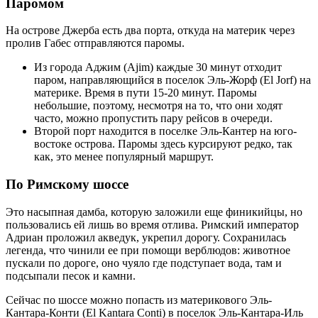
Паромом
На острове Джерба есть два порта, откуда на материк через
пролив Габес отправляются паромы.
Из города Аджим (Ajim) каждые 30 минут отходит
паром, направляющийся в поселок Эль-Жорф (El Jorf) на
материке. Время в пути 15-20 минут. Паромы
небольшие, поэтому, несмотря на то, что они ходят
часто, можно пропустить пару рейсов в очереди.
Второй порт находится в поселке Эль-Кантер на юго-
востоке острова. Паромы здесь курсируют редко, так
как, это менее популярный маршрут.
По Римскому шоссе
Это насыпная дамба, которую заложили еще финикийцы, но
пользовались ей лишь во время отлива. Римский император
Адриан проложил акведук, укрепил дорогу. Сохранилась
легенда, что чинили ее при помощи верблюдов: животное
пускали по дороге, оно чуяло где подступает вода, там и
подсыпали песок и камни.
Сейчас по шоссе можно попасть из материкового Эль-
Кантара-Конти (El Kantara Conti) в поселок Эль-Кантара-Иль