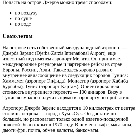
Попасть на остров Джерба можно тремя способами:
по воздуху
по суше
по воде
Самолетом
На острове есть собственный международный аэропорт —
Джерба Зарзис (Djerba-Zarzis International Airport), еще
известный под именем аэропорт Мелита. Он принимает
международные регулярные и чартерные рейсы из стран
Европы, России, Азии. Также здесь хорошо развито
внутреннее авиасообщение из следующих городов Туниса:
Хаммамет (аэропорт Энфида), Монастир (аэропорт Хабиба
Бургибы), Тунис (аэропорт Картаж). Ориентировочная
стоимость внутреннего перелета — 100 динаров. Визу в
Тунис возможно получить прямо в аэропорту по прибытию.
Аэропорт Джерба Зарзис находится в 10 километрах от центра
столицы острова — города Хумт-Сук. Он достаточно
большой, но располагает только одной взлетно-посадочной
полосой. Был открыт в 1970 году. В нем есть кафе, магазины,
дьюти-фри, почта, обмен валюты, банкоматы.