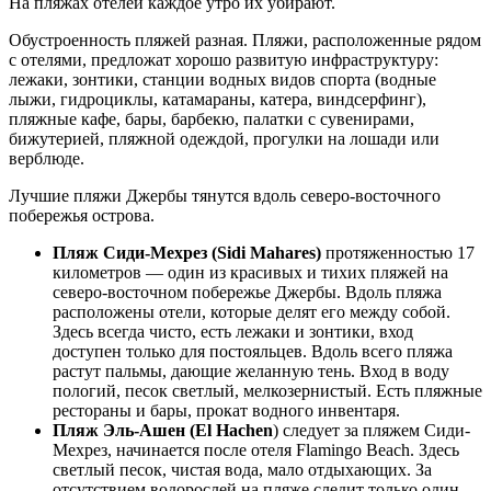
На пляжах отелей каждое утро их убирают.
Обустроенность пляжей разная. Пляжи, расположенные рядом
с отелями, предложат хорошо развитую инфраструктуру:
лежаки, зонтики, станции водных видов спорта (водные
лыжи, гидроциклы, катамараны, катера, виндсерфинг),
пляжные кафе, бары, барбекю, палатки с сувенирами,
бижутерией, пляжной одеждой, прогулки на лошади или
верблюде.
Лучшие пляжи Джербы тянутся вдоль северо-восточного
побережья острова.
Пляж Сиди-Мехрез (Sidi Мahares)
протяженностью 17
километров — один из красивых и тихих пляжей на
северо-восточном побережье Джербы. Вдоль пляжа
расположены отели, которые делят его между собой.
Здесь всегда чисто, есть лежаки и зонтики, вход
доступен только для постояльцев. Вдоль всего пляжа
растут пальмы, дающие желанную тень. Вход в воду
пологий, песок светлый, мелкозернистый. Есть пляжные
рестораны и бары, прокат водного инвентаря.
Пляж Эль-Ашен (El Hachen
) следует за пляжем Сиди-
Мехрез, начинается после отеля Flamingo Beach. Здесь
светлый песок, чистая вода, мало отдыхающих. За
отсутствием водорослей на пляже следит только один