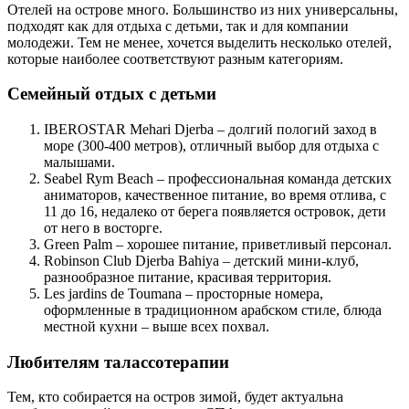
Отелей на острове много. Большинство из них универсальны,
подходят как для отдыха с детьми, так и для компании
молодежи. Тем не менее, хочется выделить несколько отелей,
которые наиболее соответствуют разным категориям.
Семейный отдых с детьми
IBEROSTAR Mehari Djerba – долгий пологий заход в
море (300-400 метров), отличный выбор для отдыха с
малышами.
Seabel Rym Beach – профессиональная команда детских
аниматоров, качественное питание, во время отлива, с
11 до 16, недалеко от берега появляется островок, дети
от него в восторге.
Green Palm – хорошее питание, приветливый персонал.
Robinson Club Djerba Bahiya – детский мини-клуб,
разнообразное питание, красивая территория.
Les jardins de Toumana – просторные номера,
оформленные в традиционном арабском стиле, блюда
местной кухни – выше всех похвал.
Любителям талассотерапии
Тем, кто собирается на остров зимой, будет актуальна