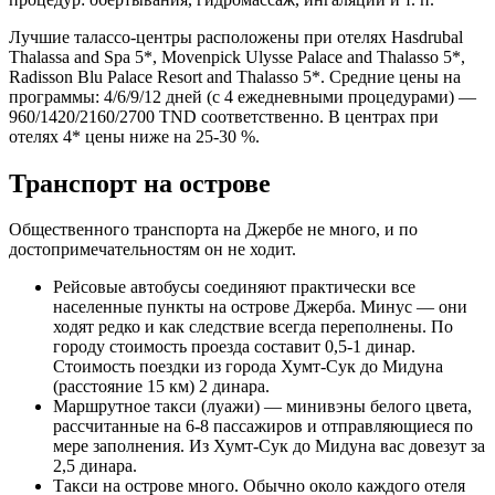
Лучшие талассо-центры расположены при отелях Hasdrubal
Thalassa and Spa 5*, Movenpick Ulysse Palace and Thalasso 5*,
Radisson Blu Palace Resort and Thalasso 5*. Средние цены на
программы: 4/6/9/12 дней (с 4 ежедневными процедурами) —
960/1420/2160/2700 TND соответственно. В центрах при
отелях 4* цены ниже на 25-30 %.
Транспорт на острове
Общественного транспорта на Джербе не много, и по
достопримечательностям он не ходит.
Рейсовые автобусы соединяют практически все
населенные пункты на острове Джерба. Минус — они
ходят редко и как следствие всегда переполнены. По
городу стоимость проезда составит 0,5-1 динар.
Стоимость поездки из города Хумт-Сук до Мидуна
(расстояние 15 км) 2 динара.
Маршрутное такси (луажи) — минивэны белого цвета,
рассчитанные на 6-8 пассажиров и отправляющиеся по
мере заполнения. Из Хумт-Сук до Мидуна вас довезут за
2,5 динара.
Такси на острове много. Обычно около каждого отеля