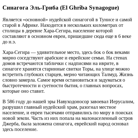
Синагога Эль-Гриба (El Ghriba Synagogue)
Является «основной» иудейской синагогой в Тунисе и самой
старой в Африке. Находится в нескольких километрах от
столицы в деревне Хара-Сегира, население которой
составляют в основном евреи, пришедшие сюда еще в 6 веке
до н.э.
Хара-Сегира — удивительное место, здесь бок о бок веками
мирно соседствуют арабские и еврейские семьи. На стенах
домов встречаются таблички с надписями на иврите, в
синагоге хранятся старинные свитки Торы, на улице можно
встретить глубоких старцев, мерно читающих Талмуд. Жизнь
словно замерла. Самое время остановиться и задуматься о
быстротечности и суетности бытия, о главных вопросах,
которые оно ставит.
В 586 году до нашей эры Навуходоносор завоевал Иерусалим,
разрушил главный иудейский храм, разогнал местное
население, и евреи тысячами отправились по миру в поисках
новой земли. Часть из них попала на малонаселенный остров
Джерба, была заложена синагога, еврейский народ основал
здесь поселение.