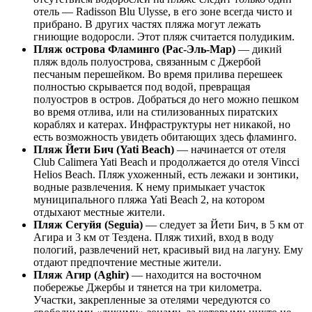
отель — Radisson Blu Ulysse, в его зоне всегда чисто и
прибрано. В других частях пляжа могут лежать
гниющие водоросли. Этот пляж считается полудиким.
Пляж острова Фламинго (Рас-Эль-Мар)
— дикий
пляж вдоль полуострова, связанным с Джербой
песчаным перешейком. Во время прилива перешеек
полностью скрывается под водой, превращая
полуостров в остров. Добраться до него можно пешком
во время отлива, или на стилизованных пиратских
кораблях и катерах. Инфраструктуры нет никакой, но
есть возможность увидеть обитающих здесь фламинго.
Пляж Йети Бич (Yati Beach)
— начинается от отеля
Club Calimera Yati Beach и продолжается до отеля Vincci
Helios Beach. Пляж ухоженный, есть лежаки и зонтики,
водные развлечения. К нему примыкает участок
муниципального пляжа Yati Beach 2, на котором
отдыхают местные жители.
Пляж Сегуйя (Seguia)
— следует за Йети Бич, в 5 км от
Агира и 3 км от Тездена. Пляж тихий, вход в воду
пологий, развлечений нет, красивый вид на лагуну. Ему
отдают предпочтение местные жители.
Пляж Агир (Aghir)
— находится на восточном
побережье Джербы и тянется на три километра.
Участки, закрепленные за отелями чередуются со