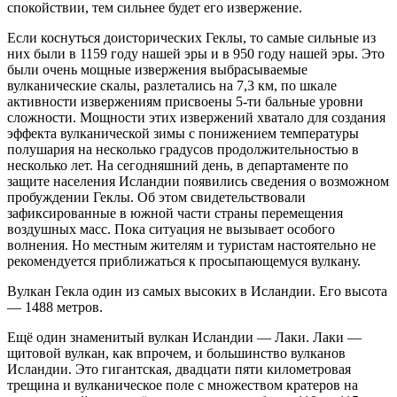
спокойствии, тем сильнее будет его извержение.
Если коснуться доисторических Геклы, то самые сильные из
них были в 1159 году нашей эры и в 950 году нашей эры. Это
были очень мощные извержения выбрасываемые
вулканические скалы, разлетались на 7,3 км, по шкале
активности извержениям присвоены 5-ти бальные уровни
сложности. Мощности этих извержений хватало для создания
эффекта вулканической зимы с понижением температуры
полушария на несколько градусов продолжительностью в
несколько лет. На сегодняшний день, в департаменте по
защите населения Исландии появились сведения о возможном
пробуждении Геклы. Об этом свидетельствовали
зафиксированные в южной части страны перемещения
воздушных масс. Пока ситуация не вызывает особого
волнения. Но местным жителям и туристам настоятельно не
рекомендуется приближаться к просыпающемуся вулкану.
Вулкан Гекла один из самых высоких в Исландии. Его высота
— 1488 метров.
Ещё один знаменитый вулкан Исландии — Лаки. Лаки —
щитовой вулкан, как впрочем, и большинство вулканов
Исландии. Это гигантская, двадцати пяти километровая
трещина и вулканическое поле с множеством кратеров на