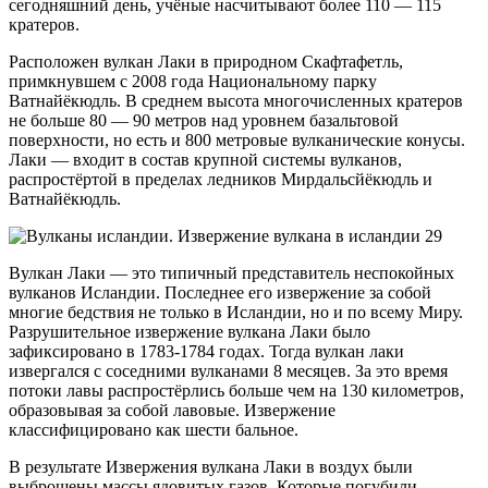
сегодняшний день, учёные насчитывают более 110 — 115
кратеров.
Расположен вулкан Лаки в природном Скафтафетль,
примкнувшем с 2008 года Национальному парку
Ватнайёкюдль. В среднем высота многочисленных кратеров
не больше 80 — 90 метров над уровнем базальтовой
поверхности, но есть и 800 метровые вулканические конусы.
Лаки — входит в состав крупной системы вулканов,
распростёртой в пределах ледников Мирдальсйёкюдль и
Ватнайёкюдль.
Вулкан Лаки — это типичный представитель неспокойных
вулканов Исландии. Последнее его извержение за собой
многие бедствия не только в Исландии, но и по всему Миру.
Разрушительное извержение вулкана Лаки было
зафиксировано в 1783-1784 годах. Тогда вулкан лаки
извергался с соседними вулканами 8 месяцев. За это время
потоки лавы распростёрлись больше чем на 130 километров,
образовывая за собой лавовые. Извержение
классифицировано как шести бальное.
В результате Извержения вулкана Лаки в воздух были
выброшены массы ядовитых газов. Которые погубили