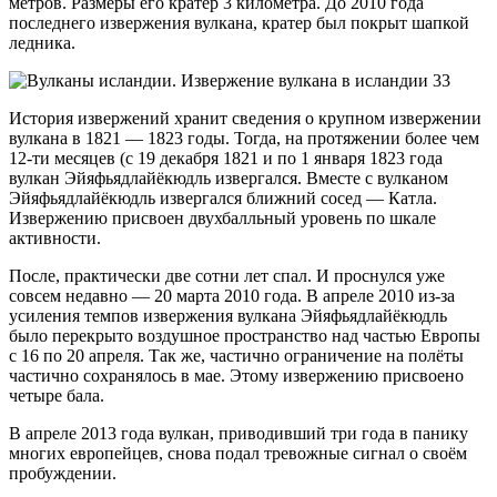
метров. Размеры его кратер 3 километра. До 2010 года
последнего извержения вулкана, кратер был покрыт шапкой
ледника.
История извержений хранит сведения о крупном извержении
вулкана в 1821 — 1823 годы. Тогда, на протяжении более чем
12-ти месяцев (с 19 декабря 1821 и по 1 января 1823 года
вулкан Эйяфьядлайёкюдль извергался. Вместе с вулканом
Эйяфьядлайёкюдль извергался ближний сосед — Катла.
Извержению присвоен двухбалльный уровень по шкале
активности.
После, практически две сотни лет спал. И проснулся уже
совсем недавно — 20 марта 2010 года. В апреле 2010 из-за
усиления темпов извержения вулкана Эйяфьядлайёкюдль
было перекрыто воздушное пространство над частью Европы
с 16 по 20 апреля. Так же, частично ограничение на полёты
частично сохранялось в мае. Этому извержению присвоено
четыре бала.
В апреле 2013 года вулкан, приводивший три года в панику
многих европейцев, снова подал тревожные сигнал о своём
пробуждении.