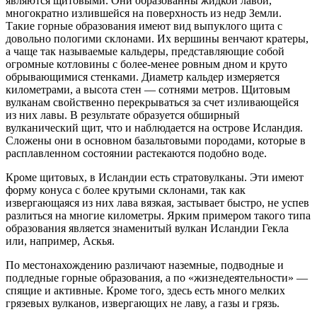
являются щитовыми. Они образованны жидкой лавой,
многократно излившейся на поверхность из недр Земли.
Такие горные образования имеют вид выпуклого щита с
довольно пологими склонами. Их вершины венчают кратеры,
а чаще так называемые кальдеры, представляющие собой
огромные котловины с более-менее ровным дном и круто
обрывающимися стенками. Диаметр кальдер измеряется
километрами, а высота стен — сотнями метров. Щитовым
вулканам свойственно перекрываться за счет изливающейся
из них лавы. В результате образуется обширный
вулканический щит, что и наблюдается на острове Исландия.
Сложены они в основном базальтовыми породами, которые в
расплавленном состоянии растекаются подобно воде.
Кроме щитовых, в Исландии есть стратовулканы. Эти имеют
форму конуса с более крутыми склонами, так как
извергающаяся из них лава вязкая, застывает быстро, не успев
разлиться на многие километры. Ярким примером такого типа
образования является знаменитый вулкан Исландии Гекла
или, например, Аскья.
По местонахождению различают наземные, подводные и
подледные горные образования, а по «жизнедеятельности» —
спящие и активные. Кроме того, здесь есть много мелких
грязевых вулканов, извергающих не лаву, а газы и грязь.