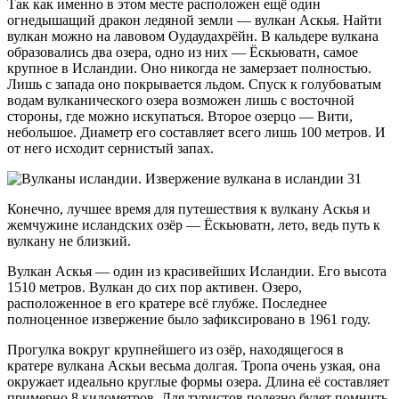
Так как именно в этом месте расположен ещё один
огнедышащий дракон ледяной земли — вулкан Аскья. Найти
вулкан можно на лавовом Оудаудахрёйн. В кальдере вулкана
образовались два озера, одно из них — Ёскьюватн, самое
крупное в Исландии. Оно никогда не замерзает полностью.
Лишь с запада оно покрывается льдом. Спуск к голубоватым
водам вулканического озера возможен лишь с восточной
стороны, где можно искупаться. Второе озерцо — Вити,
небольшое. Диаметр его составляет всего лишь 100 метров. И
от него исходит сернистый запах.
Конечно, лучшее время для путешествия к вулкану Аскья и
жемчужине исландских озёр — Ёскьюватн, лето, ведь путь к
вулкану не близкий.
Вулкан Аскья — один из красивейших Исландии. Его высота
1510 метров. Вулкан до сих пор активен. Озеро,
расположенное в его кратере всё глубже. Последнее
полноценное извержение было зафиксировано в 1961 году.
Прогулка вокруг крупнейшего из озёр, находящегося в
кратере вулкана Аскьи весьма долгая. Тропа очень узкая, она
окружает идеально круглые формы озера. Длина её составляет
примерно 8 километров. Для туристов полезно будет помнить