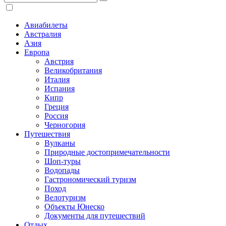
Авиабилеты
Австралия
Азия
Европа
Австрия
Великобритания
Италия
Испания
Кипр
Греция
Россия
Черногория
Путешествия
Вулканы
Природные достопримечательности
Шоп-туры
Водопады
Гастрономический туризм
Поход
Велотуризм
Объекты Юнеско
Документы для путешествий
Отдых