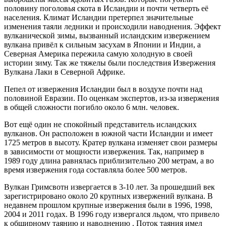
половину поголовья скота в Исландии и почти четверть её
населения. Климат Исландии претерпел значительные
изменения таяли ледники и происходили наводнения. Эффект
вулканической зимы, вызванный исландским извержением
вулкана привёл к сильным засухам в Японии и Индии, а
Северная Америка пережила самую холодную в своей
истории зиму. Так же тяжелы были последствия Извержения
Вулкана Лаки в Северной Африке.
Пепел от извержения Исландии был в воздухе почти над
половиной Евразии. По оценкам экспертов, из-за извержения
в общей сложности погибло около 6 млн. человек.
Вот ещё один не спокойный представитель исландских
вулканов. Он расположен в южной части Исландии и имеет
1725 метров в высоту. Кратер вулкана изменяет свои размеры
в зависимости от мощности извержения. Так, например в
1989 году длина равнялась приблизительно 200 метрам, а во
время извержения года составляла более 500 метров.
Вулкан Гримсвотн извергается в 3-10 лет. За прошедший век
зарегистрировано около 20 крупных извержений вулкана. В
недавнем прошлом крупные извержения были в 1996, 1998,
2004 и 2011 годах. В 1996 году извергался льдом, что привело
к обширному таянию и наводнению . Поток таяния имел