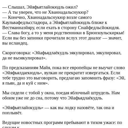
— Слышал, Эйяфьятлайокюдль ожил?
— А ты уверен, что не Хваннадальснукюр?
— Конечно, Хваннадальснукюр возле самого
Каульвафедльсстадюра, а Эйяфьятлайокюдль ближе к
Вестманнаэйяру, если ехать в сторону Снайфедльсйокюдля.
— Слава богу, а то у меня родственники в Брюнхоульскиркья!
Если вы без запинки прочитали вслух этот диалог — значит,
вы исландец.
Скороговорка: «Эйафьядлаёкудль эякулировал, эякулировал,
да не выэякулировал».
По предсказаниям Майя, пока все европейцы не выучат слово
«Эйяфьялдаекюдль», вулкан не прекратит извергаться. Если
тебе трудно это выговорить, предлагаю запомнить фразу: «Эй,
я пьян, да и куй с ним».
Мы сидели с тобой у окна, поедая яблочный штрудель. Нам
обоим уже не до сна, потому что Эйафьядлаёкудль.
«Эйяфьятлайокудль» — как вы лодку назовёте, так она и
поплывёт.
Ведущие новостных программ пребывают в тихом ужасе: по
слухам к