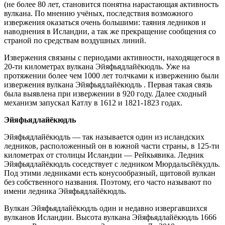
(не более 80 лет, становится понятна нарастающая активность
вулкана. По мнению учёных, последствия возможного
извержения оказаться очень большими: таяния ледников и
наводнения в Исландии, а так же прекращение сообщения со
страной по средствам воздушных линий.
Извержения связаны с периодами активности, находящегося в
20-ти километрах вулкана Эйяфьядлайёкюдль. Уже на
протяжении более чем 1000 лет толчками к извержению были
извержения вулкана Эйяфьядлайёкюдль . Первая такая связь
была выявлена при извержении в 920 году. Далее сходный
механизм запускал Катлу в 1612 и 1821-1823 годах.
Эйяфьядлайёкюдль
Эйяфьядлайёкюдль — так называется один из исландских
ледников, расположенный он в южной части страны, в 125-ти
километрах от столицы Исландии — Рейкьявика. Ледник
Эйяфьядлайёкюдль соседствует с ледником Мюрдальсйёкудль.
Под этими ледниками есть конусообразный, щитовой вулкан
без собственного названия. Поэтому, его часто называют по
имени ледника Эйяфьядлайёкюдль.
Вулкан Эйяфьядлайёкюдль один и недавно извергавшихся
вулканов Исландии. Высота вулкана Эйяфьядлайёкюдль 1666