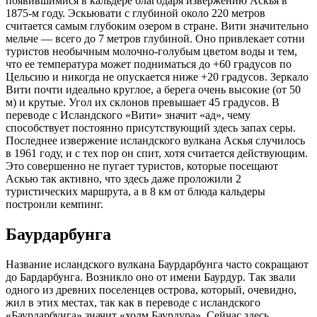
появившимися в кальдере благодаря извержению Аскья в
1875-м году. Эскьювати с глубиной около 220 метров
считается самым глубоким озером в стране. Вити значительно
мельче — всего до 7 метров глубиной. Оно привлекает сотни
туристов необычным молочно-голубым цветом воды и тем,
что ее температура может подниматься до +60 градусов по
Цельсию и никогда не опускается ниже +20 градусов. Зеркало
Вити почти идеально круглое, а берега очень высокие (от 50
м) и крутые. Угол их склонов превышает 45 градусов. В
переводе с Исландского «Вити» значит «ад», чему
способствует постоянно присутствующий здесь запах серы.
Последнее извержение исландского вулкана Аскья случилось
в 1961 году, и с тех пор он спит, хотя считается действующим.
Это совершенно не пугает туристов, которые посещают
Аскью так активно, что здесь даже проложили 2
туристических маршрута, а в 8 км от блюда кальдеры
построили кемпинг.
Баурдарбунга
Название исландского вулкана Баурдарбунга часто сокращают
до Бардарбунга. Возникло оно от имени Баурдур. Так звали
одного из древних поселенцев острова, который, очевидно,
жил в этих местах, так как в переводе с исландского
«Баурдарбунга» значит «холм Баурдура». Сейчас здесь