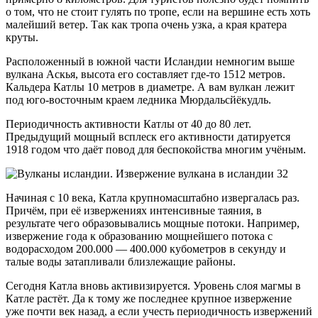
о том, что не стоит гулять по тропе, если на вершине есть хоть
малейший ветер. Так как тропа очень узка, а края кратера
круты.
Расположенный в южной части Исландии немногим выше
вулкана Аскья, высота его составляет где-то 1512 метров.
Кальдера Катлы 10 метров в диаметре. А вам вулкан лежит
под юго-восточным краем ледника Мюрдальсйёкудль.
Периодичность активности Катлы от 40 до 80 лет.
Предыдущий мощный всплеск его активности датируется
1918 годом что даёт повод для беспокойства многим учёным.
Начиная с 10 века, Катла крупномасштабно извергалась раз.
Причём, при её извержениях интенсивные таяния, в
результате чего образовывались мощные потоки. Например,
извержение года к образованию мощнейшего потока с
водорасходом 200.000 — 400.000 кубометров в секунду и
талые воды затапливали близлежащие районы.
Сегодня Катла вновь активизируется. Уровень слоя магмы в
Катле растёт. Да к тому же последнее крупное извержение
уже почти век назад, а если учесть периодичность извержений