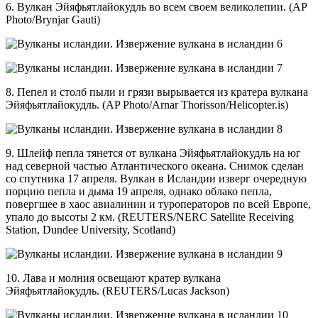
6. Вулкан Эйяфьятлайокудль во всем своем великолепии. (AP
Photo/Brynjar Gauti)
8. Пепел и столб пыли и грязи вырывается из кратера вулкана
Эйяфьятлайокудль. (AP Photo/Arnar Thorisson/Helicopter.is)
9. Шлейф пепла тянется от вулкана Эйяфьятлайокудль на юг
над северной частью Атлантического океана. Снимок сделан
со спутника 17 апреля. Вулкан в Исландии изверг очередную
порцию пепла и дыма 19 апреля, однако облако пепла,
повергшее в хаос авиалинии и туроператоров по всей Европе,
упало до высоты 2 км. (REUTERS/NERC Satellite Receiving
Station, Dundee University, Scotland)
10. Лава и молния освещают кратер вулкана
Эйяфьятлайокудль. (REUTERS/Lucas Jackson)