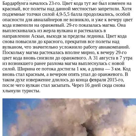
Бардарбунга началось 23-го. Цвет кода тут же был изменен на
красный, все полеты над данной местностью запретили. Хотя
подземные толчки силой 4,9-5,5 балла продолжались, особой
опасности для авиалайнеров не возникло, и уже к вечеру цвет
кода изменили на оранжевый. 29-го показалась магма. Она
выплескивалась из жерла вулкана и растекалась в
направлении Аскьи, выходя за пределы ледника. Цвет кода
снова повысили до красного, прекратив все полеты над
вулканом, что значительно усложнило работу авиакомпаний.
Поскольку магма растекалась вполне мирно, к вечеру 29-го
цвет кода вновь снизили до оранжевого. А 31 августа в 7 утра
из возникшего ранее разлома магма выплеснулась с новой
силой. Ширина ее потока достигла 1 км, а длина — 3 км. Код
вновь стал красным, а вечером опять упал до оранжевого. В
таком духе извержение длилось до конца февраля 2015-го,
после чего вулкан стал засыпать. Через 16 дней сюда снова
хлынули туристы.