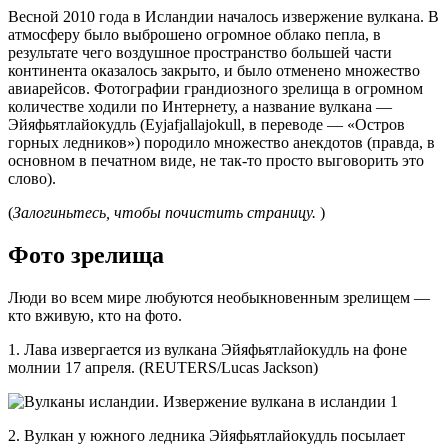
Весной 2010 года в Исландии началось извержение вулкана. В
атмосферу было выброшено огромное облако пепла, в
результате чего воздушное пространство большей части
континента оказалось закрыто, и было отменено множество
авиарейсов. Фотографии грандиозного зрелища в огромном
количестве ходили по Интернету, а название вулкана —
Эйяфьятлайокудль (Eyjafjallajokull, в переводе — «Остров
горных ледников») породило множество анекдотов (правда, в
основном в печатном виде, не так-то просто выговорить это
слово).
(
Залогиньтесь, чтобы почистить страницу.
)
Фото зрелища
Люди во всем мире любуются необыкновенным зрелищем —
кто вживую, кто на фото.
1. Лава извергается из вулкана Эйяфьятлайокудль на фоне
молнии 17 апреля. (REUTERS/Lucas Jackson)
2. Вулкан у южного ледника Эйяфьятлайокудль посылает