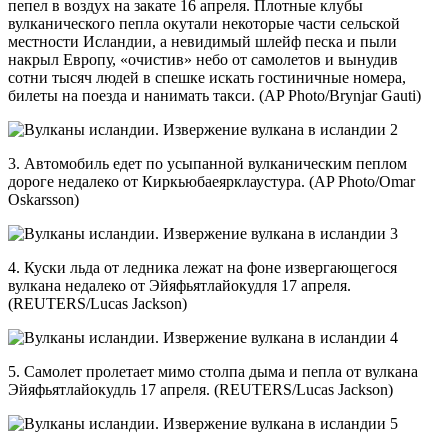
пепел в воздух на закате 16 апреля. Плотные клубы
вулканического пепла окутали некоторые части сельской
местности Исландии, а невидимый шлейф песка и пыли
накрыл Европу, «очистив» небо от самолетов и вынудив
сотни тысяч людей в спешке искать гостиничные номера,
билеты на поезда и нанимать такси. (AP Photo/Brynjar Gauti)
3. Автомобиль едет по усыпанной вулканическим пеплом
дороге недалеко от Киркьюбаеярклаустура. (AP Photo/Omar
Oskarsson)
4. Куски льда от ледника лежат на фоне извергающегося
вулкана недалеко от Эйяфьятлайокудля 17 апреля.
(REUTERS/Lucas Jackson)
5. Самолет пролетает мимо столпа дыма и пепла от вулкана
Эйяфьятлайокудль 17 апреля. (REUTERS/Lucas Jackson)