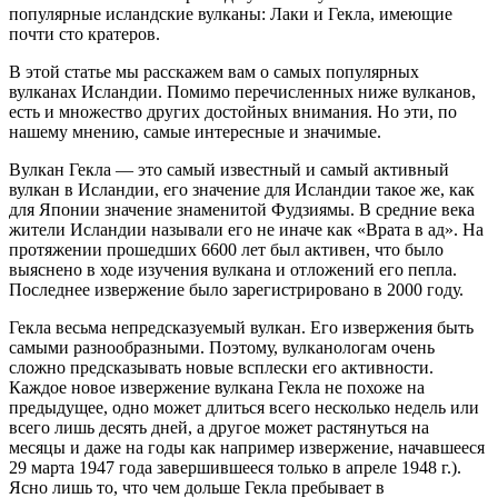
популярные исландские вулканы: Лаки и Гекла, имеющие
почти сто кратеров.
В этой статье мы расскажем вам о самых популярных
вулканах Исландии. Помимо перечисленных ниже вулканов,
есть и множество других достойных внимания. Но эти, по
нашему мнению, самые интересные и значимые.
Вулкан Гекла — это самый известный и самый активный
вулкан в Исландии, его значение для Исландии такое же, как
для Японии значение знаменитой Фудзиямы. В средние века
жители Исландии называли его не иначе как «Врата в ад». На
протяжении прошедших 6600 лет был активен, что было
выяснено в ходе изучения вулкана и отложений его пепла.
Последнее извержение было зарегистрировано в 2000 году.
Гекла весьма непредсказуемый вулкан. Его извержения быть
самыми разнообразными. Поэтому, вулканологам очень
сложно предсказывать новые всплески его активности.
Каждое новое извержение вулкана Гекла не похоже на
предыдущее, одно может длиться всего несколько недель или
всего лишь десять дней, а другое может растянуться на
месяцы и даже на годы как например извержение, начавшееся
29 марта 1947 года завершившееся только в апреле 1948 г.).
Ясно лишь то, что чем дольше Гекла пребывает в