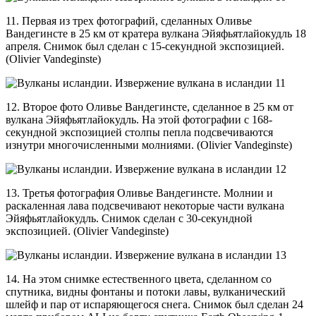
11. Первая из трех фотографий, сделанных Оливье
Вандегинсте в 25 км от кратера вулкана Эйяфьятлайокудль 18
апреля. Снимок был сделан с 15-секундной экспозицией.
(Olivier Vandeginste)
12. Второе фото Оливье Вандегинсте, сделанное в 25 км от
вулкана Эйяфьятлайокудль. На этой фотографии с 168-
секундной экспозицией столпы пепла подсвечиваются
изнутри многочисленными молниями. (Olivier Vandeginste)
13. Третья фотография Оливье Вандегинсте. Молнии и
раскаленная лава подсвечивают некоторые части вулкана
Эйяфьятлайокудль. Снимок сделан с 30-секундной
экспозицией. (Olivier Vandeginste)
14. На этом снимке естественного цвета, сделанном со
спутника, видны фонтаны и потоки лавы, вулканический
шлейф и пар от испаряющегося снега. Снимок был сделан 24