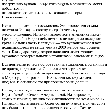
извержению вулкана Эйяфьятлайокудль в ближайшее могут
добавиться и
пирокластические потоки с мексиканской горы
Попокатепетль.
Исландия — ледяное государство. Это второе имя страна
получила благодаря своему географическому
местоположению, Исландия затерялась в Атлантике между
Гренландией и Норвегией, немного не доходя до полярного
круга. Большая часть Исландии — это вулканическое плато,
поднимающееся не выше, чем на 2000 метров над уровнем
моря. Благодаря этому, остров наполнен действующими
вулканами геотермальными источниками, лавовыми и льдом.
Вся центральная часть острова занята вулканами, пустынями и
не пригодна для жизни. Лишь одна четверть от всей
территории страны (Исландия занимает 18 место по площади
в Мире среди островов — 103 тысячи кв. км) заселена
людьми. В основном это прибрежные зоны долины.
Исландия находится на стыке двух литосферных плит:
Евразийской и Северо-Американской. На острове одна из
самых высоких вулканических активностей во всём Мире. В
Исландии насчитывается более сотни вулканов, причём 25 из
них были активны за прошедшую тысячу лет. Самые