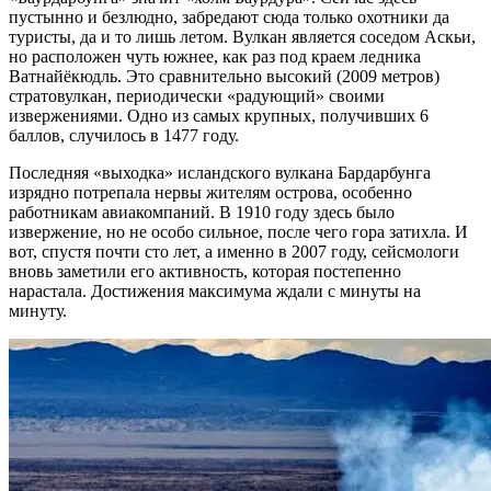
пустынно и безлюдно, забредают сюда только охотники да
туристы, да и то лишь летом. Вулкан является соседом Аскьи,
но расположен чуть южнее, как раз под краем ледника
Ватнайёкюдль. Это сравнительно высокий (2009 метров)
стратовулкан, периодически «радующий» своими
извержениями. Одно из самых крупных, получивших 6
баллов, случилось в 1477 году.
Последняя «выходка» исландского вулкана Бардарбунга
изрядно потрепала нервы жителям острова, особенно
работникам авиакомпаний. В 1910 году здесь было
извержение, но не особо сильное, после чего гора затихла. И
вот, спустя почти сто лет, а именно в 2007 году, сейсмологи
вновь заметили его активность, которая постепенно
нарастала. Достижения максимума ждали с минуты на
минуту.