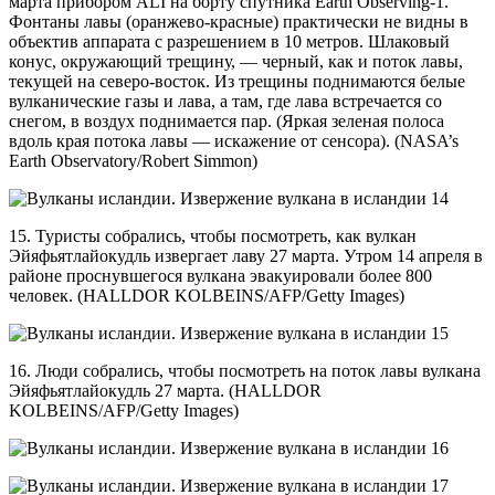
марта прибором ALI на борту спутника Earth Observing-1.
Фонтаны лавы (оранжево-красные) практически не видны в
объектив аппарата с разрешением в 10 метров. Шлаковый
конус, окружающий трещину, — черный, как и поток лавы,
текущей на северо-восток. Из трещины поднимаются белые
вулканические газы и лава, а там, где лава встречается со
снегом, в воздух поднимается пар. (Яркая зеленая полоса
вдоль края потока лавы — искажение от сенсора). (NASA’s
Earth Observatory/Robert Simmon)
15. Туристы собрались, чтобы посмотреть, как вулкан
Эйяфьятлайокудль извергает лаву 27 марта. Утром 14 апреля в
районе проснувшегося вулкана эвакуировали более 800
человек. (HALLDOR KOLBEINS/AFP/Getty Images)
16. Люди собрались, чтобы посмотреть на поток лавы вулкана
Эйяфьятлайокудль 27 марта. (HALLDOR
KOLBEINS/AFP/Getty Images)