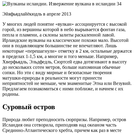
Эйяфьядлайёкюдль в апреле 2013
У многих людей понятие «вулкан» ассоциируется с высокой
горой, из вершины которой в небо вырывается фонтан газа,
пепла и пламени, а склоны залиты раскаленной лавой.
Ирландские вулканы на классические похожи мало. Высотой
они в подавляющем большинстве не впечатляют. Лишь
некоторые «перешагнули» отметку в 2 км, остальные держатся
в пределах 1-1,5 км, а многие и того меньше. Например,
Хверфьядль, Эльдфедль, Сюртсей едва дотягивают в высоту
до нескольких сотен метров, больше напоминая обычные
сопки. Но эти с виду мирные и безопасные творения
матушки-природы в реальности могут принести
неприятностей не меньше, чем знаменитые Этна или Везувий.
Предлагаем познакомиться с ними поближе, и начнем с их
родины.
Суровый остров
Природа любит преподносить сюрпризы. Например, остров
Исландия она сотворила, приподняв над океаном часть
Срединно-Атлантического хребта, причем как раз в месте