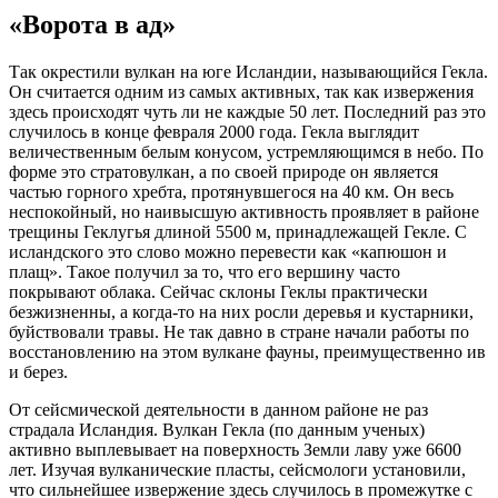
«Ворота в ад»
Так окрестили вулкан на юге Исландии, называющийся Гекла.
Он считается одним из самых активных, так как извержения
здесь происходят чуть ли не каждые 50 лет. Последний раз это
случилось в конце февраля 2000 года. Гекла выглядит
величественным белым конусом, устремляющимся в небо. По
форме это стратовулкан, а по своей природе он является
частью горного хребта, протянувшегося на 40 км. Он весь
неспокойный, но наивысшую активность проявляет в районе
трещины Геклугья длиной 5500 м, принадлежащей Гекле. С
исландского это слово можно перевести как «капюшон и
плащ». Такое получил за то, что его вершину часто
покрывают облака. Сейчас склоны Геклы практически
безжизненны, а когда-то на них росли деревья и кустарники,
буйствовали травы. Не так давно в стране начали работы по
восстановлению на этом вулкане фауны, преимущественно ив
и берез.
От сейсмической деятельности в данном районе не раз
страдала Исландия. Вулкан Гекла (по данным ученых)
активно выплевывает на поверхность Земли лаву уже 6600
лет. Изучая вулканические пласты, сейсмологи установили,
что сильнейшее извержение здесь случилось в промежутке с