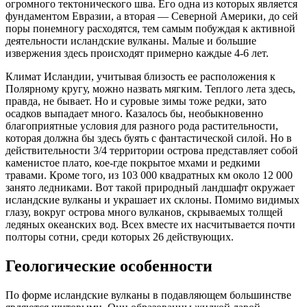
огромного тектонического шва. Его одна из которых является
фундаментом Евразии, а вторая — Северной Америки, до сей
поры понемногу расходятся, тем самым побуждая к активной
деятельности исландские вулканы. Малые и большие
извержения здесь происходят примерно каждые 4-6 лет.
Климат Исландии, учитывая близость ее расположения к
Полярному кругу, можно назвать мягким. Теплого лета здесь,
правда, не бывает. Но и суровые зимы тоже редки, зато
осадков выпадает много. Казалось бы, необыкновенно
благоприятные условия для разного рода растительности,
которая должна бы здесь буять с фантастической силой. Но в
действительности 3/4 территории острова представляет собой
каменистое плато, кое-где покрытое мхами и редкими
травами. Кроме того, из 103 000 квадратных км около 12 000
занято ледниками. Вот такой природный ландшафт окружает
исландские вулканы и украшает их склоны. Помимо видимых
глазу, вокруг острова много вулканов, скрываемых толщей
ледяных океанских вод. Всех вместе их насчитывается почти
полторы сотни, среди которых 26 действующих.
Геологические особенности
По форме исландские вулканы в подавляющем большинстве