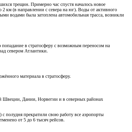
авшихся трещин. Примерно час спустя началось новое
2 км (в направлении с севера на юг). Воды от активного
­лы­ми водами была затоплена автомобильная трасса, возникли
го попадание в стратосферу с возможным переносом на
над севером Атлантики.
ержённого материала в стратосферу.
ной Швеции, Дании, Норвегии и в северных районах
м) с полудня прекратили свою работу все аэропорты
менено от 5 до 6 тысяч рейсов.