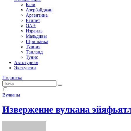
Бали
Азербайджан
Аргентина
Египет
ОАЭ
Израиль
Мальдивы
Шри-ланка
Турция
Таиланд
Тунис
Автотуризм
Экскурсии
Подписка
Вулканы
Извержение вулкана эйяфьят