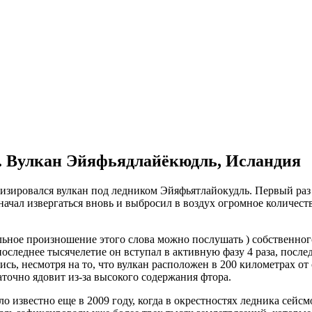
. Вулкан Эйяфьядлайёкюдль, Исландия
начал извергаться вновь и выбросил в воздух огромное количест
вильное произношение этого слова можно послушать ) собственно
а последнее тысячелетие он вступал в активную фазу 4 раза, по
ь, несмотря на то, что вулкан расположен в 200 километрах от
точно ядовит из-за высокого содержания фтора.
ло известно еще в 2009 году, когда в окрестностях ледника сей