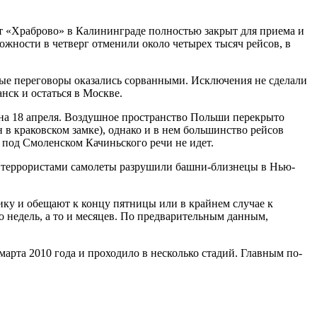
т «Храброво» в Калининграде полностью закрыт для приема и
жности в четверг отменили около четырех тысяч рейсов, в
вые переговоры оказались сорванными. Исключения не сделали
ск и остаться в Москве.
 на 18 апреля. Воздушное пространство Польши перекрыто
 в краковском замке), однако и в нем большинство рейсов
 под Смоленском Качиньского речи не идет.
ные террористами самолеты разрушили башни-близнецы в Нью-
нику и обещают к концу пятницы или в крайнем случае к
о недель, а то и месяцев. По предварительным данным,
 марта 2010 года и проходило в несколько стадий. Главным по­