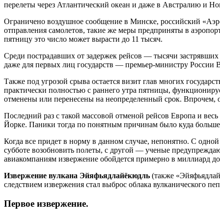
перелеты через Атлантический океан и даже в Австралию и Н
Ограничено воздушное сообщение в Минске, российский «Аэро
отправления самолетов, такие же меры предприняты в аэропор
пятницу это число может вырасти до 11 тысяч.
Среди пострадавших от задержек рейсов — тысячи застрявших 
даже для первых лиц государств — премьер-министру России 
Также под угрозой срыва остается визит глав многих государс
практически полностью с раннего утра пятницы, функционирует
отменены или перенесены на неопределенный срок. Впрочем, о
Последний раз с такой массовой отменой рейсов Европа и весь
Йорке. Паники тогда по понятным причинам было куда больше,
Когда все придет в норму в данном случае, непонятно. С одно
субботе возобновить полеты, с другой — ученые предупреждают
авиакомпаниям извержение обойдется примерно в миллиард до
Извержение вулкана Эйяфьядлайёкюдль
(также «Эйяфьядла
след­ст­ви­ем извержения стал выброс облака вулканического пепл
Первое извержение.