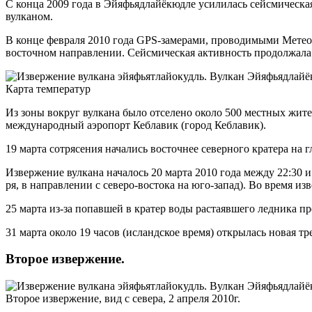
С конца 2009 года в Эйяфьядлайёкюдле усилилась сейсмическая
вулканом.
В конце февраля 2010 года GPS-замерами, проводимыми Метео
восточном на­прав­ле­нии. Сейсмическая активность продолжала
Карта температур
Из зоны вокруг вулкана было отселено около 500 местных жител
меж­ду­на­род­ный аэропорт Кеблавик (город Кеблавик).
19 марта сотрясения начались восточнее северного кратера на г
Извержение вулкана началось 20 марта 2010 года между 22:30 и 
ря, в на­прав­ле­нии с северо-востока на юго-запад). Во время и
25 марта из-за попавшей в кратер воды растаявшего ледника пр
31 марта около 19 часов (исландское время) открылась новая трещ
Второе извержение.
Второе извержение, вид с севера, 2 апреля 2010г.