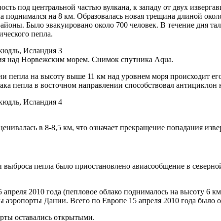
ость под центральной частью вул­ка­на, к западу от двух изверг
 поднимался на 8 км. Образовалась новая трещина длиной около 
 районы. Было эвакуировано около 700 человек. В течение дня та
ического пепла.
ния над Норвежским морем. Снимок спутника Aqua.
нии пепла на высоту выше 11 км над уровнем моря происходит е
ака пепла в восточном направлении способствовал антициклон 
нивалась в 8-8,5 км, что оз­на­ча­ет прекращение попадания изв
 выброса пепла было при­ос­та­нов­ле­но авиасообщение в север
 апреля 2010 года (пепловое об­ла­ко поднималось на высоту 6 к
 аэропорты Дании. Всего по Европе 15 апреля 2010 года было от
орты оставались открытыми.