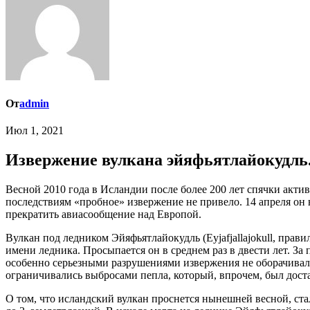
От
admin
Июл 1, 2021
Извержение вулкана эйяфьятлайокудль
Весной 2010 года в Исландии после более 200 лет спячки активизировался вулкан под ледником Эйяфьятлайокудль. Первый раз вулкан дал о себе знать 20 марта, но ни к каким серьезным
последствиям «пробное» извержение не привело. 14 апреля он 
прекратить авиасообщение над Европой.
Вулкан под ледником Эйяфьятлайокудль (Eyjafjallajokull, пра
имени ледника. Просыпается он в среднем раз в двести лет. З
особенно серьезными разрушениями извержения не оборачивалис
ограничивались выбросами пепла, который, впрочем, был доста
О том, что исландский вулкан проснется нынешней весной, ста