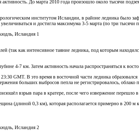
 активность. До марта 2010 года произошло около тысячи подзем
рологическим институтом Исландии, в районе ледника было заф
 увеличиваться и достигла максимума 3-5 марта (по три тысячи п
ей (так как интенсивное таяние лед­ни­ка, под которым находил
лубине 4-7 км. Затем активность на­ча­ла распространяться к вос
23:30 GMT. В это время в вос­точ­ной части ледника образовался
звержения больших выбросов пепла не ре­ги­стри­ро­ва­лось, облак
оизошёл взрыв пара в кратере, после чего извержение перешло в
ина (длиной 0,3 км), которая рас­по­ла­га­ет­ся примерно в 200 м 