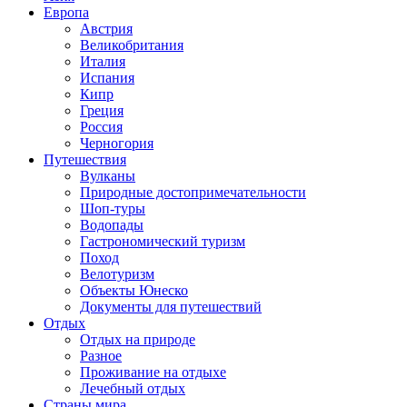
Европа
Австрия
Великобритания
Италия
Испания
Кипр
Греция
Россия
Черногория
Путешествия
Вулканы
Природные достопримечательности
Шоп-туры
Водопады
Гастрономический туризм
Поход
Велотуризм
Объекты Юнеско
Документы для путешествий
Отдых
Отдых на природе
Разное
Проживание на отдыхе
Лечебный отдых
Страны мира