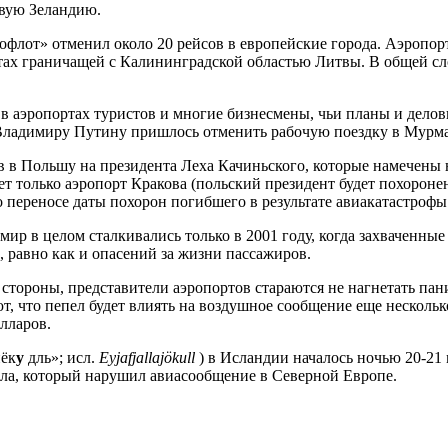
овую Зеландию.
флот» отменил около 20 рейсов в европейские города. Аэропор
тах граничащей с Калининградской областью Литвы. В общей сло
в аэропортах туристов и многие бизнесмены, чьи планы и дело
Владимиру Путину пришлось отменить рабочую поездку в Мурман
тв в Польшу на президента Леха Качиньского, которые намечены
 только аэропорт Кракова (польский президент будет похоронен
 переносе даты похорон погибшего в результате авиакатастрофы
 мир в целом сталкивались только в 2001 году, когда захвачен
 равно как и опасений за жизни пассажиров.
й стороны, представители аэропортов стараются не нагнетать па
, что пепел будет влиять на воздушное сообщение еще нескольк
лларов.
йёк
у
дль»; исл.
Eyjafjallajökull
) в Ис­лан­дии началось ночью 20-21
а, который нарушил авиа­со­об­ще­ние в Се­вер­ной Европе.