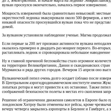
до 3, землетрясений. В начале марта на леднике Эйяфьятлайок
вулкан проснулся окончательно, началось первое извержение.
Мощность извержений была сравнительно невысокой: местные 
окрестностей ледника эвакуировали около 500 фермеров, а мес
никакой опасности проснувшийся вулкан пока что не представ
домой.
За вулканом установили наблюдение ученые. Магма продолжала 
Если первые за 200 лет признаки активности вулкана неподал
оказалось примерно в двадцать раз мощнее первого. Во-вторых, 
растапливать ледник и спровоцировала небольшое наводнение 
Ну и главной причиной беспокойства стало огромное количест
на территории Великобритании, Дании и скандинавских стран и
Мурманска и ряда других городов. Вечером 15 апреля оно выгл
Вулканический пепел очень долго оседает (облако после извер
В Центральном аэрогидродинамическом институте имени Жуков
лопатках ротора и могут привести к их остановке. Также пепел
соображений безопасности полеты в местах его скопления зап
Решение об ограничении движения самолетов в Европе было при
лондонском Хитроу были отменены все рейсы, кроме чрезвычай
вечеру четверга закрылись аэропорты в Берлине и Гамбурге, а 