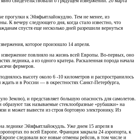
е явно свидетельствовали о грядущем извержении. 20 марта
е прогулки к Эйяфьятлайокудлю. Тем не менее, из
. К вечеру следующего дня, когда стало известно, что
ажданам спустя еще несколько дней разрешили вернуться
звержения, которое произошло 14 апреля.
е извержение повлияло на жизнь всей Европы. Во-первых, оно
стях ледника, а из одного кратера. Раскаленная порода начала
ысячи фермеров.
поднялось высоту около 6 -10 километров и распространилось
 ждать и в России — в окрестностях Санкт-Петербурга,
нуло Землю), и представляет большую опасность для самолетов.
и образуют так называемые стеклообразные «рубашки» на
язи и может вывести из строя бортовую электронику. Из
на леднике Эйяфьятлайокудль. Уже днем 15 апреля в
эропортах по всей Европе. Франция закрыла 24 аэропорта, к
 Европе следовали все новые отмены рейсов, в том числе и