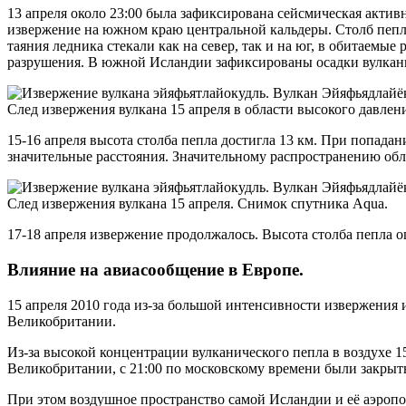
13 апреля около 23:00 была зафиксирована сейсмическая активн
извержение на юж­ном краю центральной кальдеры. Столб пепла
таяния ледника стекали как на север, так и на юг, в обитаемые
разрушения. В южной Исландии за­фик­си­ро­ва­ны осадки вулкан
След извержения вулкана 15 апреля в области высокого давле
15-16 апреля высота столба пепла достигла 13 км. При попада
значительные расстояния. Значительному распространению обл
След извержения вулкана 15 апреля. Снимок спутника Aqua.
17-18 апреля извержение продолжалось. Высота столба пепла оце
Влияние на авиасообщение в Европе.
15 апреля 2010 года из-за большой интенсивности извержения и
Великобритании.
Из-за высокой концентрации вулканического пепла в воздухе 15
Великобритании, с 21:00 по московскому времени были закрыты
При этом воздушное пространство самой Исландии и её аэроп