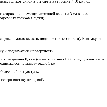
ных толчков силой в 1-2 балла на глубине 7-10 км под
иксировано перемещение земной коры на 3 см в юго-
одземных толчков в сутки).
ся вулкан, могло вызвать подтопление местности). Был закрыт
току и подниматься к поверхности.
 разлом длиной 0,5 км (на высоте около 1000 м над уровнем мо­
о поднималось на высоту около 1 км.
 более стабильную фазу.
к северо-востоку от первой.