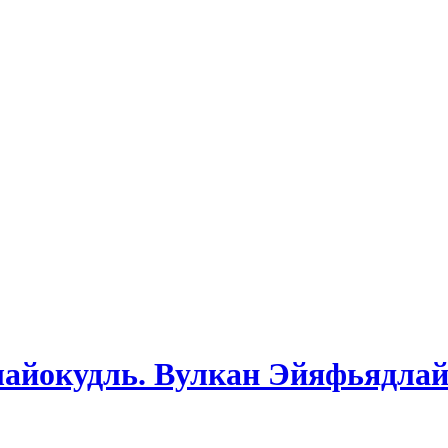
лайокудль. Вулкан Эйяфьядла