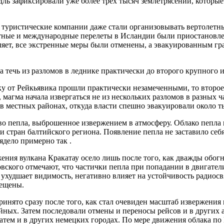
удль зафиксировали уже более трех тысяч землетрясений, которы
туристические компании даже стали организовывать вертолетны
тные и международные перелеты в Исландии были приостановлены
ляет, все экстренные меры были отменены, а эвакуированным гр
течь из разломов в леднике практически до второго крупного и
еку от Рейкьявика прошли практически незамеченными, то второ
магма начала извергаться не из нескольких разломов в разных ча
в местных районах, откуда власти спешно эвакуировали около т
во пепла, выброшенное извержением в атмосферу. Облако пепла 
 стран балтийского региона. Появление пепла не заставило себя
ядело примерно так .
жения вулкана Кракатау осело лишь после того, как дважды обог
ского отмечают, что частички пепла при попадании в двигател
 ухудшает видимость, негативно влияет на устойчивость радиосв
рещены.
нято сразу после того, как стал очевиден масштаб извержения 
ных. Затем последовали отмены и переносы рейсов и в других а
затем и в других немецких городах. По мере движения облака по