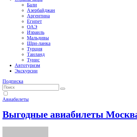
Бали
Азербайджан
Аргентина
Египет
ОАЭ
Израиль
Мальдивы
Шри-ланка
Турция
Таиланд
Тунис
Автотуризм
Экскурсии
Подписка
Авиабилеты
Выгодные авиабилеты Москва