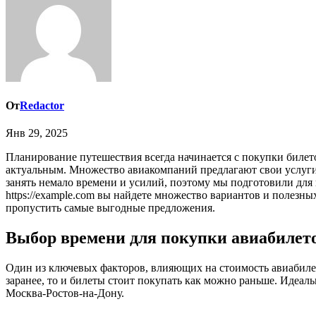
От
Redactor
Янв 29, 2025
Планирование путешествия всегда начинается с покупки билетов, и когда речь заходит о направлении Москва-Ростов-на-Дону, вопрос о выгодных авиабилетах становится особенно
актуальным. Множество авиакомпаний предлагают свои услуги
занять немало времени и усилий, поэтому мы подготовили для
https://example.com вы найдете множество вариантов и полезны
пропустить самые выгодные предложения.
Выбор времени для покупки авиабилет
Один из ключевых факторов, влияющих на стоимость авиабилето
заранее, то и билеты стоит покупать как можно раньше. Идеаль
Москва-Ростов-на-Дону.