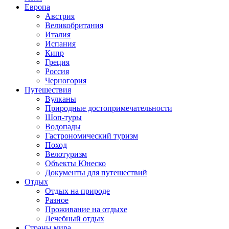
Европа
Австрия
Великобритания
Италия
Испания
Кипр
Греция
Россия
Черногория
Путешествия
Вулканы
Природные достопримечательности
Шоп-туры
Водопады
Гастрономический туризм
Поход
Велотуризм
Объекты Юнеско
Документы для путешествий
Отдых
Отдых на природе
Разное
Проживание на отдыхе
Лечебный отдых
Страны мира