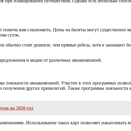
ов при планировании путешествия. Однако есть несколько спосо
жет помочь вам сэкономить. Цены на билеты могут существенно ме
емя суток.
ни обычно стоят дешевле, чем прямые рейсы, хотя и занимают бо
е предложения и акции от различных авиакомпаний.
ммы лояльности авиакомпаний. Участие в этих программах позвол
и получения других привилегий. Также программы лояльности м
тов на 2020 год
омпаниями. Использование таких карт позволяет накапливать м