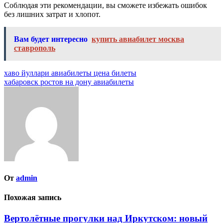
Соблюдая эти рекомендации, вы сможете избежать ошибок
без лишних затрат и хлопот.
Вам будет интересно
купить авиабилет москва
ставрополь
Навигация
хаво йуллари авиабилеты цена билеты
хабаровск ростов на дону авиабилеты
по
записям
От
admin
Похожая запись
Вертолётные прогулки над Иркутском: новый