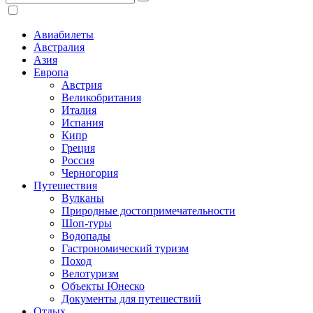
Авиабилеты
Австралия
Азия
Европа
Австрия
Великобритания
Италия
Испания
Кипр
Греция
Россия
Черногория
Путешествия
Вулканы
Природные достопримечательности
Шоп-туры
Водопады
Гастрономический туризм
Поход
Велотуризм
Объекты Юнеско
Документы для путешествий
Отдых