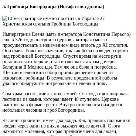
5. Гробница Богородицы (Иосафатова долина)
Христианская святыня Гробница Богородицы
Императрица Елена (мать императора Константина Первого)
еще в 326 году построила церковь, которая смогла
просуществовать в неизменном виде вплоть до XI столетия.
Она имела большое значение, так как была возведена прямо
над гробницей Богородицы. Спустя время на месте руин,
оставшихся от церкви, стал возвышаться храм дочери
Балдуина II Мелисенды. Там же она была и погребена.
Шестой вселенский собор принял решение провести
вскрытие гробницы. В результате проделанной работы
удалось обнаружить погребальные пелены и пояс.
Сам храм располагается под землей. От входа идет широкая
лестница из камня, которая имеет 48 ступеней. Церковь
выстроена в форме креста. Внутри помещения находится
небольшая часовня и гроб Богородицы.
Часовня гробницы имеет два входа. Как правило, паломники
входят через один из них, а выходят через другой. С юга
находится молельня, которая предназначена для людей,