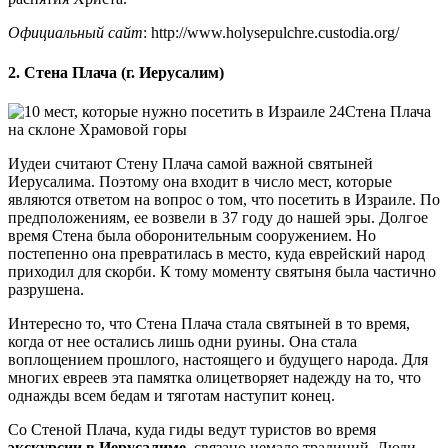
Официальный сайт
: http://www.holysepulchre.custodia.org/
2. Стена Плача (г. Иерусалим)
Стена Плача
на склоне Храмовой горы
Иудеи считают Стену Плача самой важной святыней
Иерусалима. Поэтому она входит в число мест, которые
являются ответом на вопрос о том, что посетить в Израиле. По
предположениям, ее возвели в 37 году до нашей эры. Долгое
время Стена была оборонительным сооружением. Но
постепенно она превратилась в место, куда еврейский народ
приходил для скорби. К тому моменту святыня была частично
разрушена.
Интересно то, что Стена Плача стала святыней в то время,
когда от нее остались лишь одни руины. Она стала
воплощением прошлого, настоящего и будущего народа. Для
многих евреев эта памятка олицетворяет надежду на то, что
однажды всем бедам и тяготам наступит конец.
Со Стеной Плача, куда гиды ведут туристов во время
экскурсии в Иерусалиме
, связано немало традиций. Люди