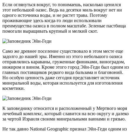
Если оглянуться вокруг, то понимаешь, насколько ценился
этот небольшой оазис. Ведь на десятки миль вокруг нет ни
одного источника воды, и не растет трава. Поэтому
проживающие здесь когда-то люди использовали
преимущества оазиса в полном масштабе. Зеленые пастбища
помогали выращивать крупный и мелкий скот.
Само же древнее поселение существовало в этом месте еще
задолго до нашей эры. Именно из этого небольшого оазиса
отправлялись караваны, груженные финиками, виноградом,
инжиром и вином. Кроме этого город Эйн-Геди был одним из
главных поставщиков редкого вида бальзама и благовоний.
Но особую ценность даже сегодня представляет источник
минеральной воды, которая используется для изготовления
косметики.
К заповеднику относится и расположенный у Мертвого моря
лечебный комплекс, который славится на всю округу и далеко
за чертой Израиля своими минеральными ваннами и грязью.
Не так давно National Geographic признал Эйн-Геди одним из