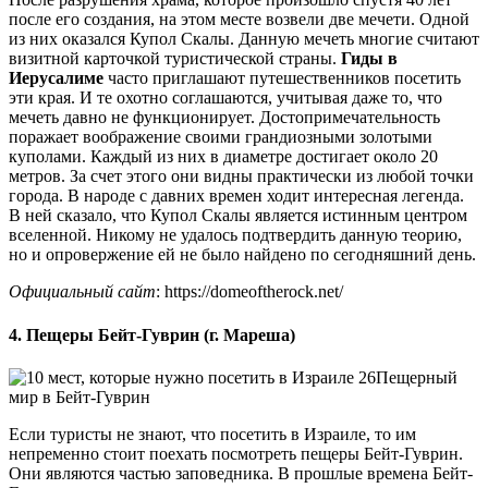
после его создания, на этом месте возвели две мечети. Одной
из них оказался Купол Скалы. Данную мечеть многие считают
визитной карточкой туристической страны.
Гиды в
Иерусалиме
часто приглашают путешественников посетить
эти края. И те охотно соглашаются, учитывая даже то, что
мечеть давно не функционирует. Достопримечательность
поражает воображение своими грандиозными золотыми
куполами. Каждый из них в диаметре достигает около 20
метров. За счет этого они видны практически из любой точки
города. В народе с давних времен ходит интересная легенда.
В ней сказало, что Купол Скалы является истинным центром
вселенной. Никому не удалось подтвердить данную теорию,
но и опровержение ей не было найдено по сегодняшний день.
Официальный сайт
: https://domeoftherock.net/
4. Пещеры Бейт-Гуврин (г. Мареша)
Пещерный
мир в Бейт-Гуврин
Если туристы не знают, что посетить в Израиле, то им
непременно стоит поехать посмотреть пещеры Бейт-Гуврин.
Они являются частью заповедника. В прошлые времена Бейт-