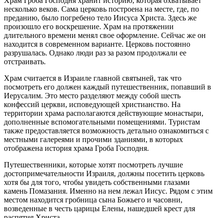
Храм Гроба Господня хранит историю, которая охватывает
несколько веков. Сама церковь построена на месте, где, по
преданию, было погребено тело Иисуса Христа. Здесь же
произошло его воскрешение. Храм на протяжении
длительного времени менял свое оформление. Сейчас же он
находится в современном варианте. Церковь постоянно
разрушалась. Однако люди раз за разом продолжали ее
отстраивать.
Храм считается в Израиле главной святыней, так что
посмотреть его должен каждый путешественник, попавший в
Иерусалим. Это место разделяют между собой шесть
конфессий церкви, исповедующей христианство. На
территории храма располагаются действующие монастыри,
дополненные вспомогательными помещениями. Туристам
также предоставляется возможность детально ознакомиться с
местными галереями и прочими зданиями, в которых
отображена история храма Гроба Господня.
Путешественники, которые хотят посмотреть лучшие
достопримечательности Израиля, должны посетить церковь
хотя бы для того, чтобы увидеть собственными глазами
камень Помазания. Именно на нем лежал Иисус. Рядом с этим
местом находится гробница сына Божьего и часовни,
возведенные в честь царицы Елены, нашедшей крест для
распятия Христа.