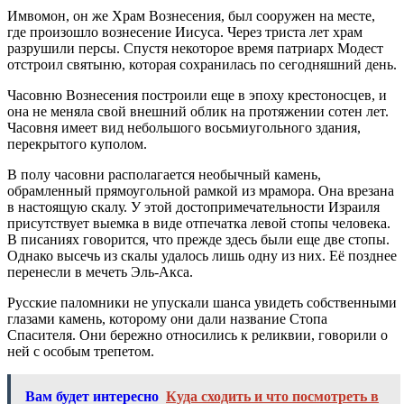
Имвомон, он же Храм Вознесения, был сооружен на месте,
где произошло вознесение Иисуса. Через триста лет храм
разрушили персы. Спустя некоторое время патриарх Модест
отстроил святыню, которая сохранилась по сегодняшний день.
Часовню Вознесения построили еще в эпоху крестоносцев, и
она не меняла свой внешний облик на протяжении сотен лет.
Часовня имеет вид небольшого восьмиугольного здания,
перекрытого куполом.
В полу часовни располагается необычный камень,
обрамленный прямоугольной рамкой из мрамора. Она врезана
в настоящую скалу. У этой достопримечательности Израиля
присутствует выемка в виде отпечатка левой стопы человека.
В писаниях говорится, что прежде здесь были еще две стопы.
Однако высечь из скалы удалось лишь одну из них. Её позднее
перенесли в мечеть Эль-Акса.
Русские паломники не упускали шанса увидеть собственными
глазами камень, которому они дали название Стопа
Спасителя. Они бережно относились к реликвии, говорили о
ней с особым трепетом.
Вам будет интересно
Куда сходить и что посмотреть в