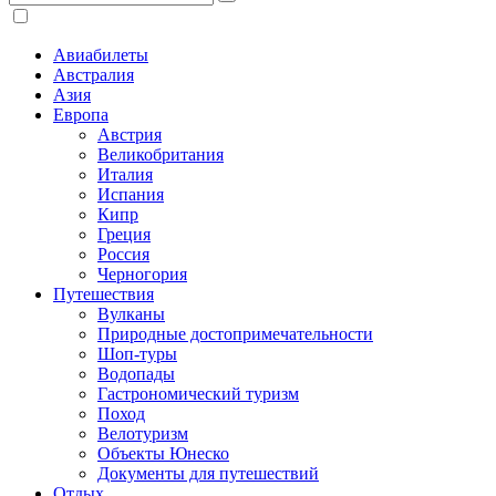
Авиабилеты
Австралия
Азия
Европа
Австрия
Великобритания
Италия
Испания
Кипр
Греция
Россия
Черногория
Путешествия
Вулканы
Природные достопримечательности
Шоп-туры
Водопады
Гастрономический туризм
Поход
Велотуризм
Объекты Юнеско
Документы для путешествий
Отдых