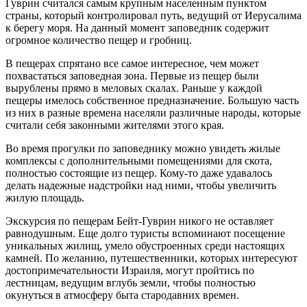
Гуврин считался самым крупным населенным пунктом
страны, который контролировал путь, ведущий от Иерусалима
к берегу моря. На данный момент заповедник содержит
огромное количество пещер и гробниц.
В пещерах спрятано все самое интересное, чем может
похвастаться заповедная зона. Первые из пещер были
вырублены прямо в меловых скалах. Раньше у каждой
пещеры имелось собственное предназначение. Большую часть
из них в разные времена населяли различные народы, которые
считали себя законными жителями этого края.
Во время прогулки по заповеднику можно увидеть жилые
комплексы с дополнительными помещениями для скота,
полностью состоящие из пещер. Кому-то даже удавалось
делать надежные надстройки над ними, чтобы увеличить
жилую площадь.
Экскурсия по пещерам Бейт-Гуврин никого не оставляет
равнодушным. Еще долго туристы вспоминают посещение
уникальных жилищ, умело обустроенных среди настоящих
камней. По желанию, путешественники, которых интересуют
достопримечательности Израиля, могут пройтись по
лестницам, ведущим вглубь земли, чтобы полностью
окунуться в атмосферу быта стародавних времен.