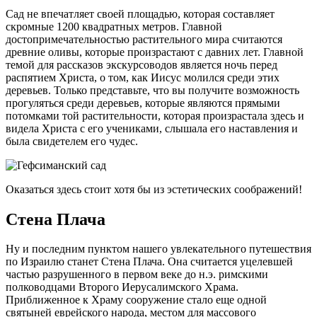
Сад не впечатляет своей площадью, которая составляет
скромные 1200 квадратных метров. Главной
достопримечательностью растительного мира считаются
древние оливы, которые произрастают с давних лет. Главной
темой для рассказов экскурсоводов является ночь перед
распятием Христа, о том, как Иисус молился среди этих
деревьев. Только представьте, что вы получите возможность
прогуляться среди деревьев, которые являются прямыми
потомками той растительности, которая произрастала здесь и
видела Христа с его учениками, слышала его наставления и
была свидетелем его чудес.
Оказаться здесь стоит хотя бы из эстетических соображений!
Стена Плача
Ну и последним пунктом нашего увлекательного путешествия
по Израилю станет Стена Плача. Она считается уцелевшей
частью разрушенного в первом веке до н.э. римскими
полководцами Второго Иерусалимского Храма.
Приближенное к Храму сооружение стало еще одной
святыней еврейского народа, местом для массового