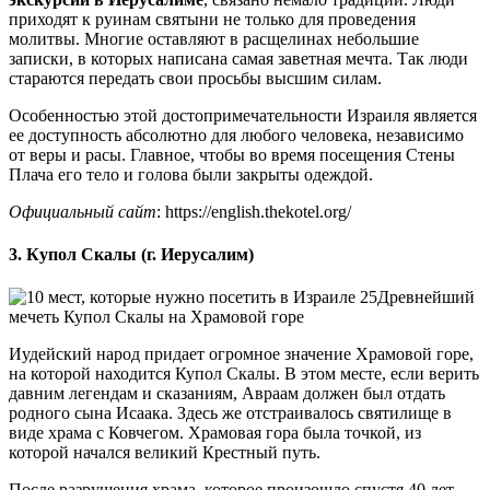
приходят к руинам святыни не только для проведения
молитвы. Многие оставляют в расщелинах небольшие
записки, в которых написана самая заветная мечта. Так люди
стараются передать свои просьбы высшим силам.
Особенностью этой достопримечательности Израиля является
ее доступность абсолютно для любого человека, независимо
от веры и расы. Главное, чтобы во время посещения Стены
Плача его тело и голова были закрыты одеждой.
Официальный сайт
: https://english.thekotel.org/
3. Купол Скалы (г. Иерусалим)
Древнейший
мечеть Купол Скалы на Храмовой горе
Иудейский народ придает огромное значение Храмовой горе,
на которой находится Купол Скалы. В этом месте, если верить
давним легендам и сказаниям, Авраам должен был отдать
родного сына Исаака. Здесь же отстраивалось святилище в
виде храма с Ковчегом. Храмовая гора была точкой, из
которой начался великий Крестный путь.
После разрушения храма, которое произошло спустя 40 лет