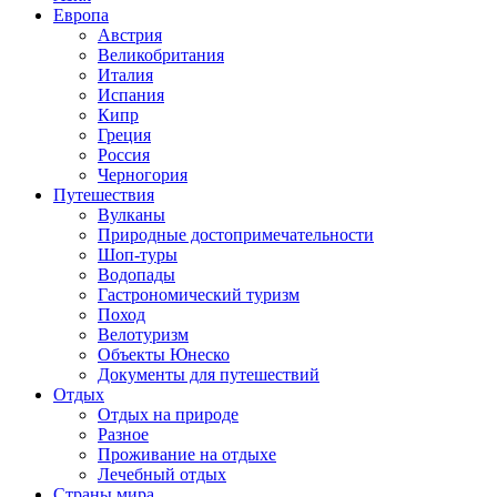
Европа
Австрия
Великобритания
Италия
Испания
Кипр
Греция
Россия
Черногория
Путешествия
Вулканы
Природные достопримечательности
Шоп-туры
Водопады
Гастрономический туризм
Поход
Велотуризм
Объекты Юнеско
Документы для путешествий
Отдых
Отдых на природе
Разное
Проживание на отдыхе
Лечебный отдых
Страны мира