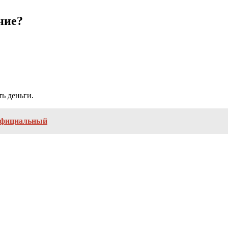
ние?
ь деньги.
 официальный