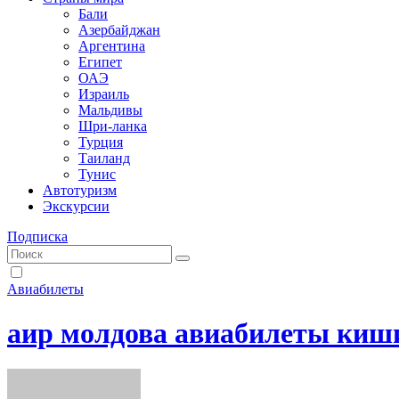
Бали
Азербайджан
Аргентина
Египет
ОАЭ
Израиль
Мальдивы
Шри-ланка
Турция
Таиланд
Тунис
Автотуризм
Экскурсии
Подписка
Авиабилеты
аир молдова авиабилеты киш