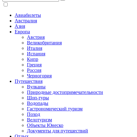
Авиабилеты
Австралия
Азия
Европа
Австрия
Великобритания
Италия
Испания
Кипр
Греция
Россия
Черногория
Путешествия
Вулканы
Природные достопримечательности
Шоп-туры
Водопады
Гастрономический туризм
Поход
Велотуризм
Объекты Юнеско
Документы для путешествий
Отдых