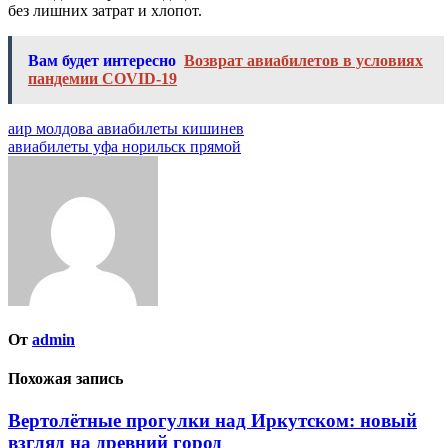
без лишних затрат и хлопот.
Вам будет интересно
Возврат авиабилетов в условиях
пандемии COVID-19
Навигация
аир молдова авиабилеты кишинев
авиабилеты уфа норильск прямой
по
записям
От
admin
Похожая запись
Вертолётные прогулки над Иркутском: новый
взгляд на древний город