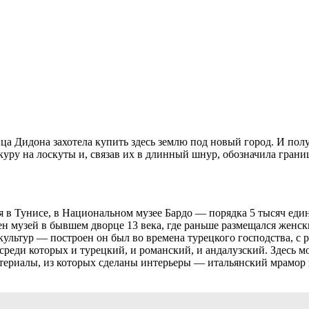
рица Дидона захотела купить здесь землю под новый город. И п
уру на лоскуты и, связав их в длинный шнур, обозначила грани
 в Тунисе, в Национальном музее Бардо — порядка 5 тысяч един
ен музей в бывшем дворце 13 века, где раньше размещался женс
 культур — построен он был во времена турецкого господства, с
среди которых и турецкий, и романский, и андалузский. Здесь м
ериалы, из которых сделаны интерьеры — итальянский мрамор и