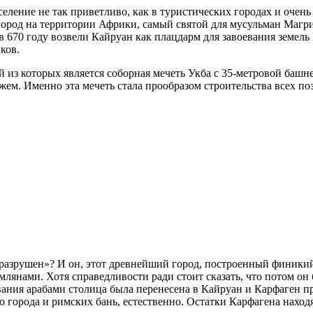
аселение не так приветливо, как в туристических городах и очен
ород на территории Африки, самый святой для мусульман Магри
в 670 году возвели Кайруан как плацдарм для завоевания земель
ков.
 из которых является соборная мечеть Укба с 35-метровой башне
жем. Именно эта мечеть стала прообразом строительства всех п
 разрушен»? И он, этот древнейший город, построенный финики
млянами. Хотя справедливости ради стоит сказать, что потом о
ния арабами столица была перенесена в Кайруан и Карфаген пр
го города и римских бань, естественно. Остатки Карфагена нах