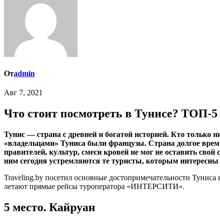
От
admin
Авг 7, 2021
Что стоит посмотреть в Тунисе? ТОП-5 
Тунис — страна с древней и богатой историей. Кто только ни топтал эту североафриканскую землю — древние капсийцы, финикийцы, римляне, арабы, турки, последними же
«владельцами» Туниса были французы. Страна долгое время
правителей, культур, смеси кровей не мог не оставить свой
ним сегодня устремляются те туристы, которым интересны 
Traveling.by посетил основные достопримечательности Туниса и
летают прямые рейсы туроператора «ИНТЕРСИТИ».
5 место. Кайруан