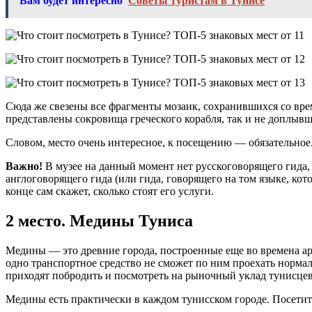
Вам будет интересно
Советы туристам в Тунисе
Сюда же свезены все фрагменты мозаик, сохранившихся со вре
представлены сокровища греческого корабля, так и не доплывше
Словом, место очень интересное, к посещению — обязательное
Важно!
В музее на данный момент нет русскоговорящего гида, 
англоговорящего гида (или гида, говорящего на том языке, кот
конце сам скажет, сколько стоят его услуги.
2 место. Медины Туниса
Медины — это древние города, построенные еще во времена ар
одно транспортное средство не сможет по ним проехать норма
приходят побродить и посмотреть на рыночный уклад тунисцев
Медины есть практически в каждом тунисском городе. Посетите