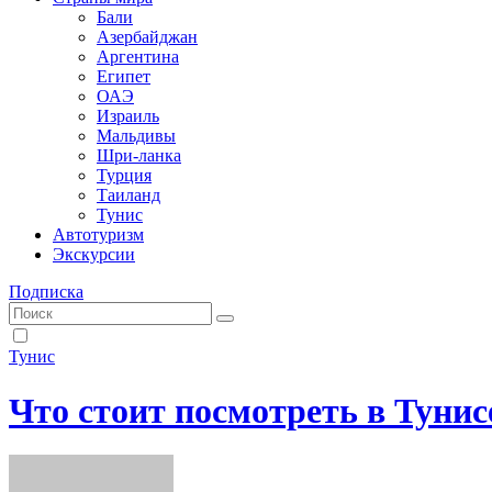
Бали
Азербайджан
Аргентина
Египет
ОАЭ
Израиль
Мальдивы
Шри-ланка
Турция
Таиланд
Тунис
Автотуризм
Экскурсии
Подписка
Тунис
Что стоит посмотреть в Тунис