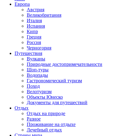
Европа
Австрия
Великобритания
Италия
Испания
Кипр
Греция
Россия
Черногория
Путешествия
Вулканы
Природные достопримечательности
Шоп-туры
Водопады
Гастрономический туризм
Поход
Велотуризм
Объекты Юнеско
Документы для путешествий
Отдых
Отдых на природе
Разное
Проживание на отдыхе
Лечебный отдых
Страны мира