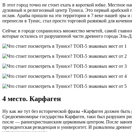
В этот город точно не стоит ехать в короткой юбке. Местное н
духовный и религиозный центр Туниса. Это первый арабский г
ислам. Арабы пришли на эти территории в 7 веке нашей эры и 
перенесли в Тунис, стал просто торговой развязкой для кочевни
Сейчас в городе сохранилось множество мечетей, самой главной
которые остались от разрушенной части древнего города Эль-Д
4 место. Карфаген
Ну как же тут без исторической фразы «Карфаген должен быть
Средиземноморье государства Карфаген, таки был разрушен ри
после — раннехристианским церковным центром. После завоева
президентская резиденция и университет. И развалины древне