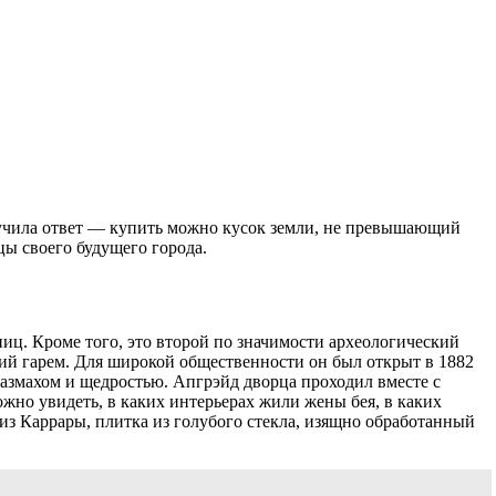
олучила ответ — купить можно кусок земли, не превышающий
цы своего будущего города.
иц. Кроме того, это второй по значимости археологический
кий гарем. Для широкой общественности он был открыт в 1882
 размахом и щедростью. Апгрэйд дворца проходил вместе с
ожно увидеть, в каких интерьерах жили жены бея, в каких
з Каррары, плитка из голубого стекла, изящно обработанный