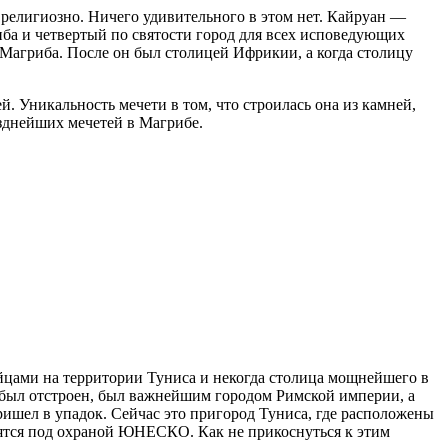
ь религиозно. Ничего удивительного в этом нет. Кайруан —
ба и четвертый по святости город для всех исповедующих
 Магриба. После он был столицей Ифрикии, а когда столицу
й. Уникальность мечети в том, что строилась она из камней,
озднейших мечетей в Магрибе.
йцами на территории Туниса и некогда столица мощнейшего в
н был отстроен, был важнейшим городом Римской империи, а
ишел в упадок. Сейчас это пригород Туниса, где расположены
одятся под охраной ЮНЕСКО. Как не прикоснуться к этим