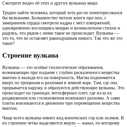
Смотрите видео об этих и других вулканах мира:
Трудно найти человека, который хоть раз не поинтересовался
бы вулканами. Большинство читали книги про них, с
замиранием сердца смотрели кадры с мест извержений,
одновременно восхищаясь мощью и великолепием стихии и
радуясь, что рядом с ними такое не происходит. Вулканы —
это то, что не оставляет равнодушным никого. Так что же это
такое?
Строение вулкана
Вулканы — это особые геологические образования,
возникающие при подъеме с глубин раскаленного вещества
мантии и выхода его на поверхность. Магма поднимается
вверх по трещинам и разломам в земной коре. Там, где она
прорывается наружу, и образуются действующие вулканы. Это
происходит на границах литосферных плит, где из-за их
раздвижения или столкновения возникают разломы. А сами
плиты вовлекаются в движение при перемещении вещества
мантии.
Чаще всего вулканы имеют вид конических гор или холмов. В
их строении четко выделяются жерло — канал, по которому