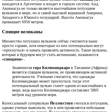
находится в Аргентине и входит в горную систему Анд.
Аконкагуа не только является высочайшим потухшим
вулканом в мире, но и самой высокой вершиной Америки,
Западного и Южного полушарий. Высота Аконкагуа
превышает 6950 метров.
Спящие великаны
Множество потухших вулканов сейчас считаются ныне
просто горами, хотя некоторые из них потенциально могут
«проснуться» и начать проявлять активность. Такие вулканы,
которые в будущем могут стать активными, называются
«спящими»
.
Знаменитая
гора Килиманджаро
в Танзании (Африка)
является спящим вулканом, не проявляющим активной
деятельности. Учеными считается, что однажды
Килиманджаро может проснуться, тогда этот
потенциальный вулкан станет одним из высочайших в
мире, ведь высота Килиманджаро составляет 5895
метров над уровнем моря.
Колоссальный супервулкан
Йеллоустоун
считался потухшим,
однако ученые выяснили, что в нем проявляется небольшая