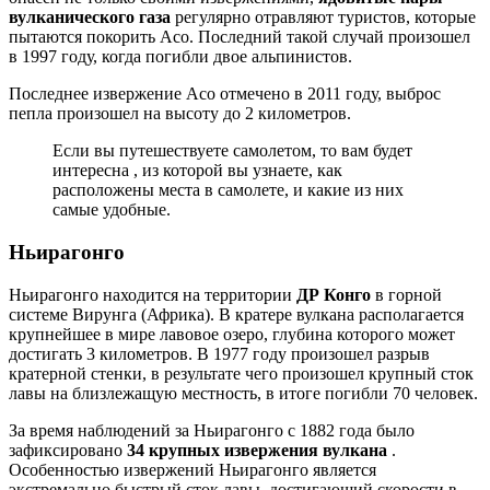
вулканического газа
регулярно отравляют туристов, которые
пытаются покорить Асо. Последний такой случай произошел
в 1997 году, когда погибли двое альпинистов.
Последнее извержение Асо отмечено в 2011 году, выброс
пепла произошел на высоту до 2 километров.
Если вы путешествуете самолетом, то вам будет
интересна , из которой вы узнаете, как
расположены места в самолете, и какие из них
самые удобные.
Ньирагонго
Ньирагонго находится на территории
ДР Конго
в горной
системе Вирунга (Африка). В кратере вулкана располагается
крупнейшее в мире лавовое озеро, глубина которого может
достигать 3 километров. В 1977 году произошел разрыв
кратерной стенки, в результате чего произошел крупный сток
лавы на близлежащую местность, в итоге погибли 70 человек.
За время наблюдений за Ньирагонго с 1882 года было
зафиксировано
34 крупных извержения вулкана
.
Особенностью извержений Ньирагонго является
экстремально быстрый сток лавы, достигающий скорости в