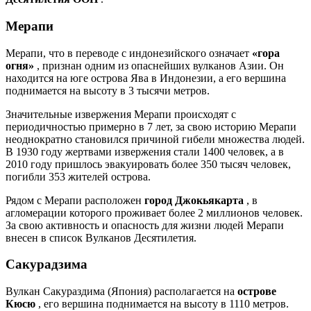
Мерапи
Мерапи, что в переводе с индонезийского означает
«гора
огня»
, признан одним из опаснейших вулканов Азии. Он
находится на юге острова Ява в Индонезии, а его вершина
поднимается на высоту в 3 тысячи метров.
Значительные извержения Мерапи происходят с
периодичностью примерно в 7 лет, за свою историю Мерапи
неоднократно становился причиной гибели множества людей.
В 1930 году жертвами извержения стали 1400 человек, а в
2010 году пришлось эвакуировать более 350 тысяч человек,
погибли 353 жителей острова.
Рядом с Мерапи расположен
город Джокьякарта
, в
агломерации которого проживает более 2 миллионов человек.
За свою активность и опасность для жизни людей Мерапи
внесен в список Вулканов Десятилетия.
Сакурадзима
Вулкан Сакураздима (Япония) располагается на
острове
Кюсю
, его вершина поднимается на высоту в 1110 метров.