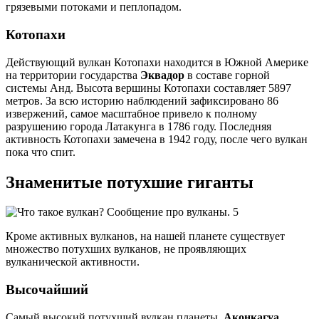
грязевыми потоками и пеплопадом.
Котопахи
Действующий вулкан Котопахи находится в Южной Америке
на территории государства
Эквадор
в составе горной
системы Анд. Высота вершины Котопахи составляет 5897
метров. За всю историю наблюдений зафиксировано 86
извержений, самое масштабное привело к полному
разрушению города Латакунга в 1786 году. Последняя
активность Котопахи замечена в 1942 году, после чего вулкан
пока что спит.
Знаменитые потухшие гиганты
Кроме активных вулканов, на нашей планете существует
множество потухших вулканов, не проявляющих
вулканической активности.
Высочайший
Самый высокий потухший вулкан планеты,
Аконкагуа
,