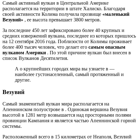
Самый активный вулкан в Центральной Америке
располагается на территории в штате Халиско. Благодаря
своей активности Колима получила прозвище
«маленький
Везувий»
, ее высота превышает 3800 метров.
За последние 450 лет зафиксировано более 40 крупных и
средних извержений вулкана, последнее из которых пришлось
на 12 сентября 2016 года. Поблизости от Колимы проживает
более 400 тысяч человек, что делает его
самым опасным
вулканом Америки
. По этой причине вулкан был внесен в
список Вулканов Десятилетия.
А о крупнейших городах мира вы узнаете в —
наиболее густонаселенный, самый протяженный и
другие.
Везувий
Самый знаменитый вулкан мира располагается на
Апеннинском полуострове в . Одинокая вершина Везувия
высотой в 1281 метр возвышается над просторными полями
провинции Кампания и является частью Апеннинской горной
системы.
Расположенный всего в 15 километрах от Неаполя, Везувий