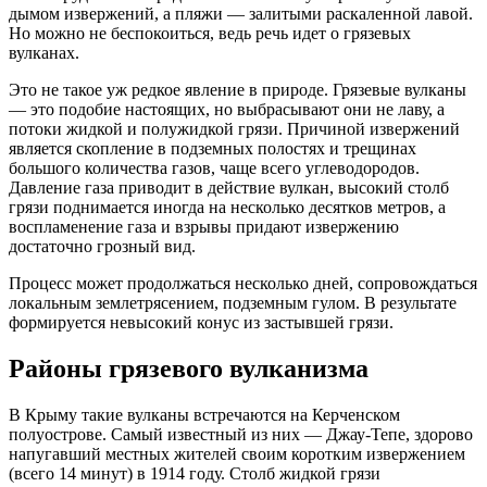
дымом извержений, а пляжи — залитыми раскаленной лавой.
Но можно не беспокоиться, ведь речь идет о грязевых
вулканах.
Это не такое уж редкое явление в природе. Грязевые вулканы
— это подобие настоящих, но выбрасывают они не лаву, а
потоки жидкой и полужидкой грязи. Причиной извержений
является скопление в подземных полостях и трещинах
большого количества газов, чаще всего углеводородов.
Давление газа приводит в действие вулкан, высокий столб
грязи поднимается иногда на несколько десятков метров, а
воспламенение газа и взрывы придают извержению
достаточно грозный вид.
Процесс может продолжаться несколько дней, сопровождаться
локальным землетрясением, подземным гулом. В результате
формируется невысокий конус из застывшей грязи.
Районы грязевого вулканизма
В Крыму такие вулканы встречаются на Керченском
полуострове. Самый известный из них — Джау-Тепе, здорово
напугавший местных жителей своим коротким извержением
(всего 14 минут) в 1914 году. Столб жидкой грязи