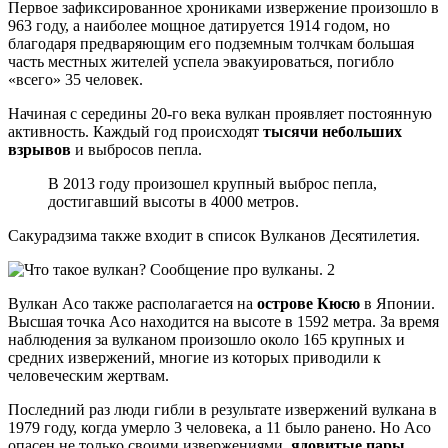
Первое зафиксированное хрониками извержение произошло в
963 году, а наиболее мощное датируется 1914 годом, но
благодаря предваряющим его подземным толчкам большая
часть местных жителей успела эвакуироваться, погибло
«всего» 35 человек.
Начиная с середины 20-го века вулкан проявляет постоянную
активность. Каждый год происходят
тысячи небольших
взрывов
и выбросов пепла.
В 2013 году произошел крупный выброс пепла,
достигавший высоты в 4000 метров.
Сакурадзима также входит в список Вулканов Десятилетия.
Вулкан Асо также располагается на
острове Кюсю
в Японии.
Высшая точка Асо находится на высоте в 1592 метра. За время
наблюдения за вулканом произошло около 165 крупных и
средних извержений, многие из которых приводили к
человеческим жертвам.
Последний раз люди гибли в результате извержений вулкана в
1979 году, когда умерло 3 человека, а 11 было ранено. Но Асо
опасен не только своими извержениями,
ядовитые пары