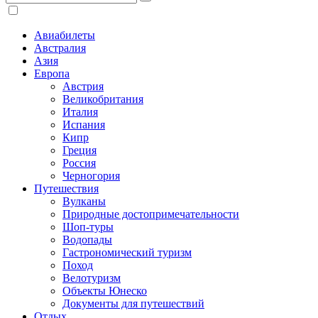
Авиабилеты
Австралия
Азия
Европа
Австрия
Великобритания
Италия
Испания
Кипр
Греция
Россия
Черногория
Путешествия
Вулканы
Природные достопримечательности
Шоп-туры
Водопады
Гастрономический туризм
Поход
Велотуризм
Объекты Юнеско
Документы для путешествий
Отдых