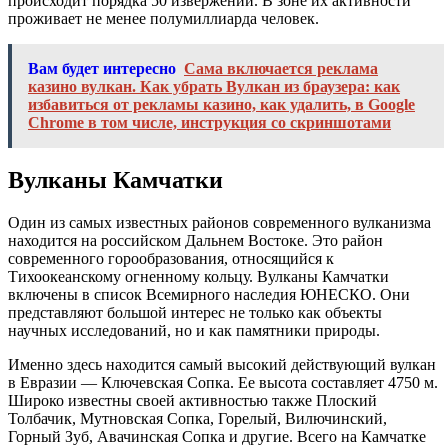
происходит порядка 50 извержений. В зоне их активности
проживает не менее полумиллиарда человек.
Вам будет интересно
Сама включается реклама
казино вулкан. Как убрать Вулкан из браузера: как
избавиться от рекламы казино, как удалить, в Google
Chrome в том числе, инструкция со скриншотами
Вулканы Камчатки
Один из самых известных районов современного вулканизма
находится на российском Дальнем Востоке. Это район
современного горообразования, относящийся к
Тихоокеанскому огненному кольцу. Вулканы Камчатки
включены в список Всемирного наследия ЮНЕСКО. Они
представляют большой интерес не только как объекты
научных исследований, но и как памятники природы.
Именно здесь находится самый высокий действующий вулкан
в Евразии — Ключевская Сопка. Ее высота составляет 4750 м.
Широко известны своей активностью также Плоский
Толбачик, Мутновская Сопка, Горелый, Вилючинский,
Горный Зуб, Авачинская Сопка и другие. Всего на Камчатке