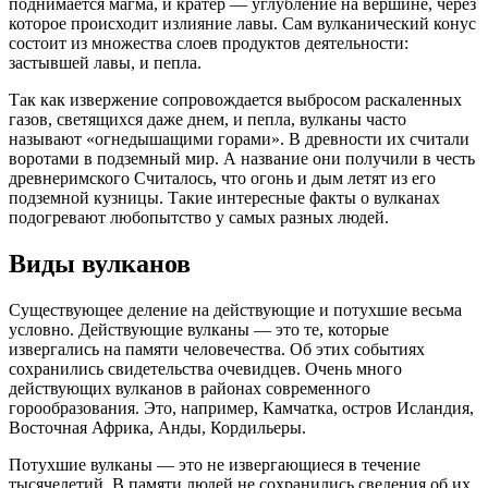
поднимается магма, и кратер — углубление на вершине, через
которое происходит излияние лавы. Сам вулканический конус
состоит из множества слоев продуктов деятельности:
застывшей лавы, и пепла.
Так как извержение сопровождается выбросом раскаленных
газов, светящихся даже днем, и пепла, вулканы часто
называют «огнедышащими горами». В древности их считали
воротами в подземный мир. А название они получили в честь
древнеримского Считалось, что огонь и дым летят из его
подземной кузницы. Такие интересные факты о вулканах
подогревают любопытство у самых разных людей.
Виды вулканов
Существующее деление на действующие и потухшие весьма
условно. Действующие вулканы — это те, которые
извергались на памяти человечества. Об этих событиях
сохранились свидетельства очевидцев. Очень много
действующих вулканов в районах современного
горообразования. Это, например, Камчатка, остров Исландия,
Восточная Африка, Анды, Кордильеры.
Потухшие вулканы — это не извергающиеся в течение
тысячелетий. В памяти людей не сохранились сведения об их