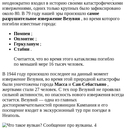
неоднократно входил в историю своими катастрофическими
извержениями, одних только крупных было зафиксировано
около 80. В 79 году нашей эры произошло
самое
разрушительное извержение Везувия
, во время которого
погибли известные города:
Помпеи
;
Оплонтис
;
Геркуланум
;
Стабии
.
Считается, что во время этого катаклизма погибло
по меньшей мере 16 тысяч человек.
В 1944 году произошло последнее на данный момент
извержение Везувия, во время этой природной катастрофы
были уничтожены города
Масса
и
Сан-Себастьяно
,
жертвами стали 27 человек. С тех пор Везувий не проявлял
сильной активности, но опасность нового извержения всегда
остается. Везувий — одна из главных
достопримечательностей провинции Кампания и его
посещение входит в экскурсионный тур при поездке в
Неаполь.