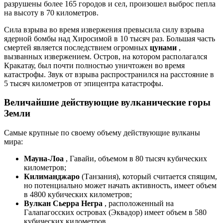
разрушены более 165 городов и сел, произошел выброс пепла
на высоту в 70 километров.
Сила взрыва во время извержения превысила силу взрыва
ядерной бомбы над Хиросимой в 10 тысяч раз. Большая часть
смертей является последствием огромных
цунами
,
вызванных извержением. Остров, на котором располагался
Кракатау, был почти полностью уничтожен во время
катастрофы. Звук от взрыва распространился на расстояние в
5 тысяч километров от эпицентра катастрофы.
Величайшие действующие вулканические горы
Земли
Самые крупные по своему объему действующие вулканы
мира:
Мауна-Лоа
, Гавайи, объемом в 80 тысяч кубических
километров;
Килиманджаро
(Танзания), который считается спящим,
но потенциально может начать активность, имеет объем
в 4800 кубических километров;
Вулкан Сьерра Негра
, расположенный на
Галапагосских островах (Эквадор) имеет объем в 580
кубических километров.