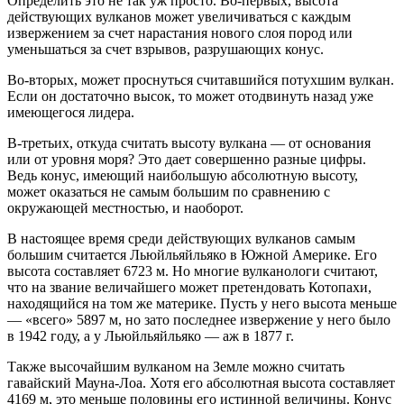
Определить это не так уж просто. Во-первых, высота
действующих вулканов может увеличиваться с каждым
извержением за счет нарастания нового слоя пород или
уменьшаться за счет взрывов, разрушающих конус.
Во-вторых, может проснуться считавшийся потухшим вулкан.
Если он достаточно высок, то может отодвинуть назад уже
имеющегося лидера.
В-третьих, откуда считать высоту вулкана — от основания
или от уровня моря? Это дает совершенно разные цифры.
Ведь конус, имеющий наибольшую абсолютную высоту,
может оказаться не самым большим по сравнению с
окружающей местностью, и наоборот.
В настоящее время среди действующих вулканов самым
большим считается Льюйльяйльяко в Южной Америке. Его
высота составляет 6723 м. Но многие вулканологи считают,
что на звание величайшего может претендовать Котопахи,
находящийся на том же материке. Пусть у него высота меньше
— «всего» 5897 м, но зато последнее извержение у него было
в 1942 году, а у Льюйльяйльяко — аж в 1877 г.
Также высочайшим вулканом на Земле можно считать
гавайский Мауна-Лоа. Хотя его абсолютная высота составляет
4169 м, это меньше половины его истинной величины. Конус