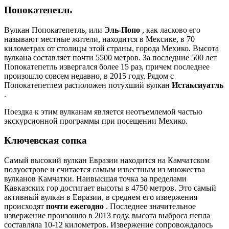
Попокатепетль
Вулкан Попокатепетль, или
Эль-Попо
, как ласково его
называют местные жители, находится в Мексике, в 70
километрах от столицы этой страны, города Мехико. Высота
вулкана составляет почти 5500 метров. За последние 500 лет
Попокатепетль извергался более 15 раз, причем последнее
произошло совсем недавно, в 2015 году. Рядом с
Попокатепетлем расположен потухший вулкан
Истаксиуатль
.
Поездка к этим вулканам является неотъемлемой частью
экскурсионной программы при посещении Мехико.
Ключевская сопка
Самый высокий вулкан Евразии находится на Камчатском
полуострове и считается самым известным из множества
вулканов Камчатки. Наивысшая точка за пределами
Кавказских гор достигает высоты в 4750 метров. Это самый
активный вулкан в Евразии, в среднем его извержения
происходят
почти ежегодно
. Последнее значительное
извержение произошло в 2013 году, высота выброса пепла
составляла 10-12 километров. Извержение сопровождалось