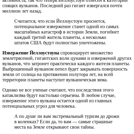
активность, так что теперь Йеллоустоун отнесен к категории
спящих вулканов. Последний раз гигант извергался почти
миллион лет назад.
Считается, что если Йеллоустоун проснется,
потенциальное извержение станет одной из самых
масштабных катастроф в истории Земли, погибнет
каждый третий житель планеты, а несколько
штатов США будут полностью уничтожены.
Извержение Йеллоустоуна
спровоцирует множество
землетрясений, гигантских волн цунами и извержений других
вулканов, что затронет практически каждого жителя планеты.
Выброшенный вулканом пепел будет закрывать поверхность
земли от солнца на протяжении полутора лет, на всей
территории планеты наступит вулканическая зима.
Однако не все ученые считают, что последствия этого
катаклизма будут настолько серьезны. В любом случае,
извержение этого вулкана остается одной из главных
потенциальных угроз для человека.
А по душе ли вам экстремальный туризм до дрожи
в коленках? Если да, то вам — самые страшные
места на Земле открывают свои тайны.