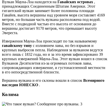
Вулкан Мауна-Лоа находится на
Гавайских островах
,
принадлежащих Соединенным Штатам Америки. Этот
гигантский вулкан занимает более половины площади
Гавайев, высота вершины над уровнем моря составляет 4169
метров, но большая часть вулкана расположена под водой.
Вместе с подводной частью его высота от основания до
вершины достигает 9170 метров, что превышает высоту
Эвереста.
Извержения Мауна-Лоа происходят по так называемому
гавайскому типу
с излиянием лавы, но без взрывов и
крупных выбросов пепла. Наблюдения за вулканом ведутся
всего лишь с 1832 года, но и за это время зафиксировано 39
крупных извержений Мауна-Лоа. Этот вулкан вошел в список
Вулканов Десятилетия из-за огромных потоков лавы,
сопровождающих извержение, и густонаселенной местности
в его непосредственной близости.
Вершина вулкана и его склоны вошли в список
Всемирного
наследия ЮНЕСКО
.
Колима