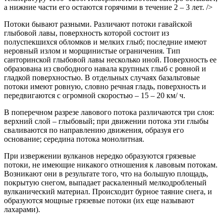
а нижние части его остаются горячими в течение 2 – 3 лет. />
Потоки бывают разными. Различают потоки гавайской
глыбовой лавы, поверхность которой состоит из
полуспекшихся обломков и мелких глыб; последние имеют
неровный излом и морщинистые ограничения. Тип
санторинской глыбовой лавы несколько иной. Поверхность ее
образована из свободного навала крупных глыб с ровной и
гладкой поверхностью. В отдельных случаях базальтовые
потоки имеют ровную, словно речная гладь, поверхность и
передвигаются с огромной скоростью – 15 – 20 км/ ч.
В поперечном разрезе лавового потока различаются три слоя:
верхний слой – глыбовый; при движении потока эти глыбы
сваливаются по направлению движения, образуя его
основание; середина потока монолитная.
При извержении вулканов нередко образуются грязевые
потоки, не имеющие никакого отношения к лавовым потокам.
Возникают они в результате того, что на большую площадь,
покрытую снегом, выпадает раскаленный мелкодробленый
вулканический материал. Происходит бурное таяние снега, и
образуются мощные грязевые потоки (их еще называют
лахарами).