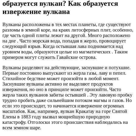
образуется вулкан? Как образуется
извержение вулкана
Вулканы расположены в тех местах планеты, где существуют
разломы в земной коре, на краях литосферных плит, особенно,
где часть одной плиты лежит на другой. Много расположено
на дне . Часто морская вода, попадая в жерло, провоцирует
следующий взрыв. Когда остывшая лава поднимается над
уровнем воды, образуются целые из магматических . Таким
примером могут служить Гавайские острова.
Вулканы разделяют на действующие, заснувшие и потухшие.
Первые постоянно выпускают из жерла газы, лаву и пепел.
Стихийное бедствие может произойти в любой момент.
Заснувшие вулканы активно не выделяют продуктов
извержения, но оно в принципе может произойти. Часто
жерла таких вулканов забиты остывшей . Эту лавовую пробку
трудно пробить даже сильнейшим потоком магмы и газов. Но
если это происходит, то начинается извержение огромных
масштабов. Как, например, вулкан Кракатау на горе Святой
Елены в 1883 году вызвал мощнейшую природную
катастрофу. Отголоски этого происшествия наблюдались на
всем земном шаре.