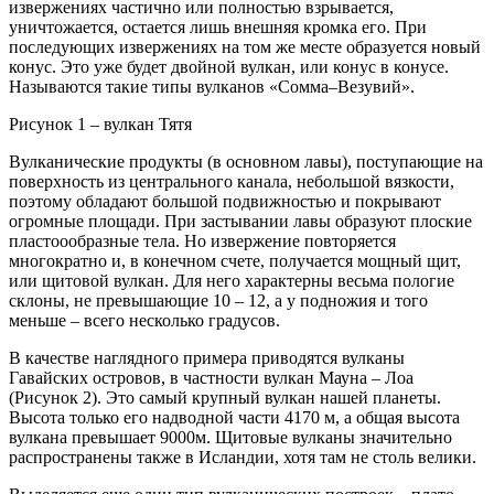
извержениях частично или полностью взрывается,
уничтожается, остается лишь внешняя кромка его. При
последующих извержениях на том же месте образуется новый
конус. Это уже будет двойной вулкан, или конус в конусе.
Называются такие типы вулканов «Сомма–Везувий».
Рисунок 1 – вулкан Тятя
Вулканические продукты (в основном лавы), поступающие на
поверхность из центрального канала, небольшой вязкости,
поэтому обладают большой подвижностью и покрывают
огромные площади. При застывании лавы образуют плоские
пластоообразные тела. Но извержение повторяется
многократно и, в конечном счете, получается мощный щит,
или щитовой вулкан. Для него характерны весьма пологие
склоны, не превышающие 10 – 12, а у подножия и того
меньше – всего несколько градусов.
В качестве наглядного примера приводятся вулканы
Гавайских островов, в частности вулкан Мауна – Лоа
(Рисунок 2). Это самый крупный вулкан нашей планеты.
Высота только его надводной части 4170 м, а общая высота
вулкана превышает 9000м. Щитовые вулканы значительно
распространены также в Исландии, хотя там не столь велики.