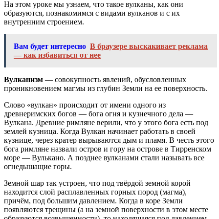
На этом уроке мы узнаем, что такое вулканы, как они
образуются, познакомимся с видами вулканов и с их
внутренним строением.
Вам будет интересно
В браузере выскакивает реклама
— как избавиться от нее
Вулканизм
— совокупность явлений, обусловленных
проникновением магмы из глубин Земли на ее поверхность.
Слово «вулкан» происходит от имени одного из
древнеримских богов — бога огня и кузнечного дела —
Вулкана. Древние римляне верили, что у этого бога есть под
землей кузница. Когда Вулкан начинает работать в своей
кузнице, через кратер вырываются дым и пламя. В честь этого
бога римляне назвали остров и гору на острове в Тирренском
море — Вулькано. А позднее вулканами стали называть все
огнедышащие горы.
Земной шар так устроен, что под твёрдой земной корой
находится слой расплавленных горных пород (магма),
причём, под большим давлением. Когда в коре Земли
появляются трещины (а на земной поверхности в этом месте
образуются возвышенности), то находящаяся под давлением