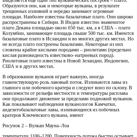
Выделяется еще один тип вулканических построек – плато.
Образуются они, как и некоторые вулканы, в результате
трещинных излияний и нередко занимают огромные
площади. Наиболее известны базальтовые плато. Они широко
распространены в Сибири. В Индии известно знаменитое
плато Декана площадью около 650 тыс. км, а в США – плато
Колумбии, занимающее площадь свыше 500 тыс. км. Имеются
базальтовые плато в Исландии и во многих других местах. Но
не всегда плато построены базальтами. Некоторые из них
сложены крайне кислыми породами – риолитами (предельно
кислая разновидность известково–натриевых пород).
Риолитовые плато известны в Новой Зеландии, Индонезии,
США и в других местах.
В образовании вулканов играет важную, иногда
главенствующую роль лавовый поток. Изливаются лавы из
главного или побочного кратера и следуют вниз по склону. В
зависимости от рельефа местности и температуры расплава
они продолжают движение за пределами подножий вулканов.
Как показывают наблюдения вулканологов Камчатки,
андезитобазальтовые лавы, изливающиеся из побочных
кратеров Ключевского вулкана, имеют
Рисунок 2 – Вулкан Мауна–Лоа
температуру 1100–1200. Поверхность потока быстро остывает,