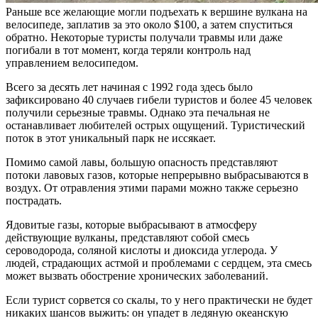
Раньше все желающие могли подъехать к вершине вулкана на
велосипеде, заплатив за это около $100, а затем спуститься
обратно. Некоторые туристы получали травмы или даже
погибали в тот момент, когда теряли контроль над
управлением велосипедом.
Всего за десять лет начиная с 1992 года здесь было
зафиксировано 40 случаев гибели туристов и более 45 человек
получили серьезные травмы. Однако эта печальная не
останавливает любителей острых ощущений. Туристический
поток в этот уникальный парк не иссякает.
Помимо самой лавы, большую опасность представляют
потоки лавовых газов, которые непрерывно выбрасываются в
воздух. От отравления этими парами можно также серьезно
пострадать.
Ядовитые газы, которые выбрасывают в атмосферу
действующие вулканы, представляют собой смесь
сероводорода, соляной кислоты и диоксида углерода. У
людей, страдающих астмой и проблемами с сердцем, эта смесь
может вызвать обострение хронических заболеваний.
Если турист сорвется со скалы, то у него практически не будет
никаких шансов выжить: он упадет в ледяную океанскую