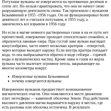
Потухшие вулканы не извергаются на протяжении десятков и
сотен лет. Но нельзя гарантировать, что они не начнут свою
разрушающую деятельность снова. Так произошло с вулканом
Безымянный в 1955 -1956 годах. Он не функционировал более
девятисот лет и считался потухшим, в 1955 году, а
закончилось все взрывом в 1956 году.
Но если в магме немного растворенных газов и на ее пути нет
препятствий, извержение проходит относительно спокойно, и
образуются лавовые озера. При густой лаве вулкан выглядит
конусообразно, часто имеет несколько кратеров – отверстий,
через которые выходит наружу. Если внутрь кратера попадает
вода, то она выбрасывается обратно в виде гейзера – горячей
воды и вулканических частиц. Кроме лавы и газов из жерла
вулкана часто вылетает огромное пепла, закрывающее на
многие километры вокруг.
Извержение вулкана Безымянный
почему извергаются вулканы
Извержению вулканов предшествует возникновение
магматических очагов. Они появляются в месте движения
плит литосферы — каменной оболочки Земли. Под действием
высокого давления магма вырывается наружу в местах, где
есть разломы или оболочка истончена. В результате