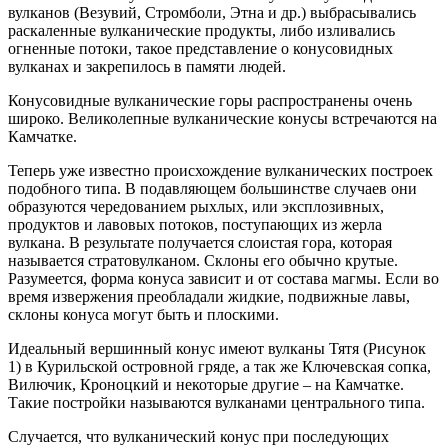
вулканов (Везувий, Стромболи, Этна и др.) выбрасывались
раскаленные вулканические продукты, либо изливались
огненные потоки, такое представление о конусовидных
вулканах и закрепилось в памяти людей.
Конусовидные вулканические горы распространены очень
широко. Великолепные вулканические конусы встречаются на
Камчатке.
Теперь уже известно происхождение вулканических построек
подобного типа. В подавляющем большинстве случаев они
образуются чередованием рыхлых, или эксплозивных,
продуктов и лавовых потоков, поступающих из жерла
вулкана. В результате получается слоистая гора, которая
называется стратовулканом. Склоны его обычно крутые.
Разумеется, форма конуса зависит и от состава магмы. Если во
время извержения преобладали жидкие, подвижные лавы,
склоны конуса могут быть и плоскими.
Идеальный вершинный конус имеют вулканы Тятя (Рисунок
1) в Курильской островной гряде, а так же Ключевская сопка,
Вилючик, Кроноцкий и некоторые другие – на Камчатке.
Такие постройки называются вулканами центрального типа.
Случается, что вулканический конус при последующих