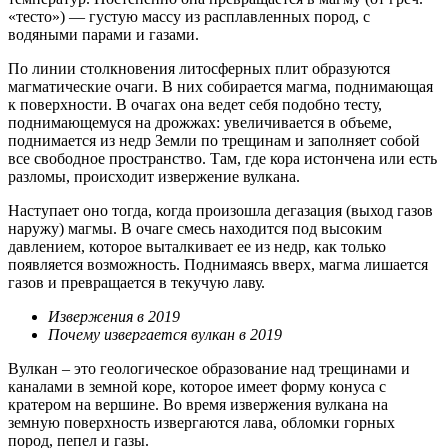
«тесто») — густую массу из расплавленных пород, с
водяными парами и газами.
По линии столкновения литосферных плит образуются
магматические очаги. В них собирается магма, поднимающая
к поверхности. В очагах она ведет себя подобно тесту,
поднимающемуся на дрожжах: увеличивается в объеме,
поднимается из недр Земли по трещинам и заполняет собой
все свободное пространство. Там, где кора истончена или есть
разломы, происходит извержение вулкана.
Наступает оно тогда, когда произошла дегазация (выход газов
наружу) магмы. В очаге смесь находится под высоким
давлением, которое выталкивает ее из недр, как только
появляется возможность. Поднимаясь вверх, магма лишается
газов и превращается в текучую лаву.
Извержения в 2019
Почему извергается вулкан в 2019
Вулкан – это геологическое образование над трещинами и
каналами в земной коре, которое имеет форму конуса с
кратером на вершине. Во время извержения вулкана на
земную поверхность извергаются лава, обломки горных
пород, пепел и газы.