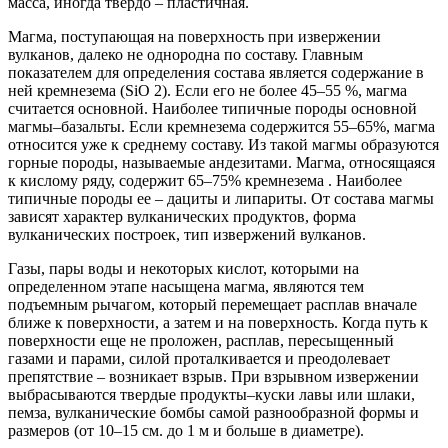
масса, иногда твердо – пластичная.
Магма, поступающая на поверхность при извержении
вулканов, далеко не однородна по составу. Главным
показателем для определения состава является содержание в
ней кремнезема (SiO 2). Если его не более 45–55 %, магма
считается основной. Наиболее типичные породы основной
магмы–базальты. Если кремнезема содержится 55–65%, магма
относится уже к среднему составу. Из такой магмы образуются
горные породы, называемые андезитами. Магма, относящаяся
к кислому ряду, содержит 65–75% кремнезема . Наиболее
типичные породы ее – дациты и липариты. От состава магмы
зависят характер вулканических продуктов, форма
вулканических построек, тип извержений вулканов.
Газы, пары воды и некоторых кислот, которыми на
определенном этапе насыщена магма, являются тем
подъемным рычагом, который перемещает расплав вначале
ближе к поверхности, а затем и на поверхность. Когда путь к
поверхности еще не проложен, расплав, пересыщенный
газами и парами, силой проталкивается и преодолевает
препятствие – возникает взрыв. При взрывном извержении
выбрасываются твердые продукты–куски лавы или шлаки,
пемза, вулканические бомбы самой разнообразной формы и
размеров (от 10–15 см. до 1 м и больше в диаметре).