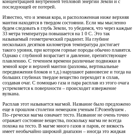
концентрацией внутренней тепловой энергии Земли и с
последующей ее потерей.
Известно, что и земная кора, и расположенная ниже верхняя
мантия находятся в твердом состоянии. Если мы мысленно
будем следовать в глубь Земли, то убедимся, что через каждые
33 метра температура повышается на 1 0 С. Это так
называемый геометрический градиент. На глубине
нескольких десятков километров температура достигает
такого уровня, при котором горные породы обычно плавятся.
Однако с глубиной возрастает и давление, препятствующее
плавлению. С течением времени различные подвижки в
земной коре и верхней мантии (разломы, вертикальные
передвижения блоков и т.д.) нарушают равновесие и тогда на
больших глубинах твердое вещество переходит в сплав,
создавая очаг. С помощью газа и пара расплав из этого очага
устремляется к поверхности – происходит извержение
вулкана.
Расплав этот называется магмой. Название было предложено
еще в прошлом столетии немецким ученым Г.Розенбушем .
По–гречески магма означает тесто. Название не очень точно
отражает состояние вещества, поскольку магма не всегда
похожа на тесто. В магме много газов и паров, ее вязкость
имеет необычайно широкий диапазон – иногда это жидкая