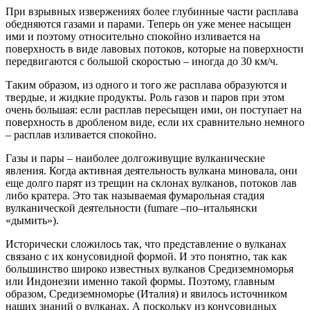
При взрывных извержениях более глубинные части расплава
обедняются газами и парами. Теперь он уже менее насыщен
ими и поэтому относительно спокойно изливается на
поверхность в виде лавовых потоков, которые на поверхности
передвигаются с большой скоростью – иногда до 30 км/ч.
Таким образом, из одного и того же расплава образуются и
твердые, и жидкие продукты. Роль газов и паров при этом
очень большая: если расплав пересыщен ими, он поступает на
поверхность в дробленом виде, если их сравнительно немного
– расплав изливается спокойно.
Газы и пары – наиболее долгоживущие вулканические
явления. Когда активная деятельность вулкана миновала, они
еще долго парят из трещин на склонах вулканов, потоков лав
либо кратера. Это так называемая фумарольная стадия
вулканической деятельности (fumare –по–итальянски
«дымить»).
Исторически сложилось так, что представление о вулканах
связано с их конусовидной формой. И это понятно, так как
большинство широко известных вулканов Средиземноморья
или Индонезии именно такой формы. Поэтому, главным
образом, Средиземноморье (Италия) и явилось источником
наших знаний о вулканах. А поскольку из конусовидных