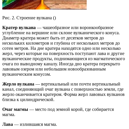
Рис. 2. Строение вулкана ()
Кратер вулкана
— чашеобразное или воронкообразное
углубление на вершине или склоне вулканического конуса.
Диаметр кратера может быть от десятков метров до
нескольких километров и глубина от нескольких метров до
сотен метров. На дне кратера находятся одно или несколько
жерл, через которые на поверхность поступают лава и другие
вулканические продукты, поднимающиеся из магматического
очага по выводному каналу. Иногда дно кратера перекрыто
лавовым озером или небольшим новообразованным
вулканическим конусом.
Жерло вулкана
— вертикальный или почти вертикальный
канал, соединяющий очаг вулкана с поверхностью земли, где
жерло оканчивается кратером. Форма жерл лавовых вулканов
близка к цилиндрической.
Очаг магмы
— место под земной корой, где собирается
магма.
Лава
— излившаяся магма.