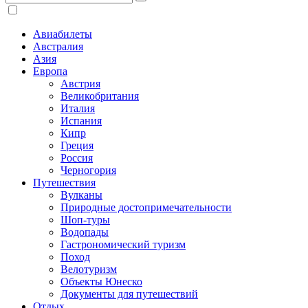
Авиабилеты
Австралия
Азия
Европа
Австрия
Великобритания
Италия
Испания
Кипр
Греция
Россия
Черногория
Путешествия
Вулканы
Природные достопримечательности
Шоп-туры
Водопады
Гастрономический туризм
Поход
Велотуризм
Объекты Юнеско
Документы для путешествий
Отдых