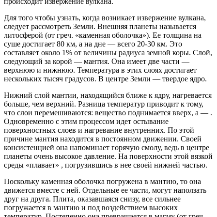
происходит извержение вулкана.
Для того чтобы узнать, когда возникает извержение вулкана,
следует рассмотреть Земли. Внешняя планеты называется
литосферой (от греч. «каменная оболочка»). Ее толщина на
суше достигает 80 км, а на дне — всего 20-30 км. Это
составляет около 1% от величины радиуса земной коры. Слой,
следующий за корой — мантия. Она имеет две части —
верхнюю и нижнюю. Температура в этих слоях достигает
нескольких тысяч градусов. В центре Земли — твердое ядро.
Нижний слой мантии, находящийся ближе к ядру, нагревается
больше, чем верхний. Разница температур приводит к тому,
что слои перемешиваются: вещество поднимается вверх, а — .
Одновременно с этим процессом идет остывание
поверхностных слоев и нагревание внутренних. По этой
причине мантия находится в постоянном движении. Своей
консистенцией она напоминает горячую смолу, ведь в центре
планеты очень высокое давление. На поверхности этой вязкой
среды «плавает» , погрузившись в нее своей нижней частью.
Поскольку каменная оболочка погружена в мантию, то она
движется вместе с ней. Отдельные ее части, могут наползать
друг на друга. Плита, оказавшаяся снизу, все сильнее
погружается в мантию и под воздействием высоких
температур. Постепенно она превращается в магму (от греч.