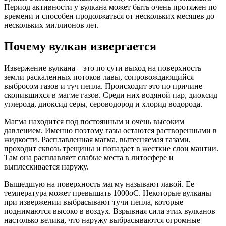
Период активности у вулкана может быть очень протяжен по
времени и способен продолжаться от нескольких месяцев до
нескольких миллионов лет.
Почему вулкан извергается
Извержение вулкана – это по сути выход на поверхность
земли раскаленных потоков лавы, сопровождающийся
выбросом газов и туч пепла. Происходит это по причине
скопившихся в магме газов. Среди них водяной пар, диоксид
углерода, диоксид серы, сероводород и хлорид водорода.
Магма находится под постоянным и очень высоким
давлением. Именно поэтому газы остаются растворенными в
жидкости. Расплавленная магма, вытесняемая газами,
проходит сквозь трещины и попадает в жесткие слои мантии.
Там она расплавляет слабые места в литосфере и
выплескивается наружу.
Вышедшую на поверхность магму называют лавой. Ее
температура может превышать 1000оС. Некоторые вулканы
при извержении выбрасывают тучи пепла, которые
поднимаются высоко в воздух. Взрывная сила этих вулканов
настолько велика, что наружу выбрасываются огромные