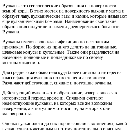
Вулкан – это геологические образования на поверхности
земной коры. В этих местах на поверхность выходит магма и
образует лаву, вулканические газы и камни, которые называют
еще вулканическими бомбами. Наименование свое такие
образования получили от имени древнеримского бога огня
Вулкана.
Вулканы имеют свою классификацию по нескольким
признакам. По форме их принято делить на щитовидные,
шлаковые конусы и купольные. Также они разделяются на
наземные, подводные и подледниковые по своему
местонахождению.
Для среднего же обывателя куда более понятна и интересна
классификация вулканов по их степени активности.
Различают действующие, спящие и потухшие вулканы.
Действующий вулкан – это образование, извергавшееся в
исторический период времени. Спящими считают
недействующие вулканы, на которых все же возможны
извержения, а к потухшим относят те, на которых они
маловероятны.
Однако вулканологи до сих пор не сошлись во мнениях, какой
вулкан считать активным и потому потенциально опасным.