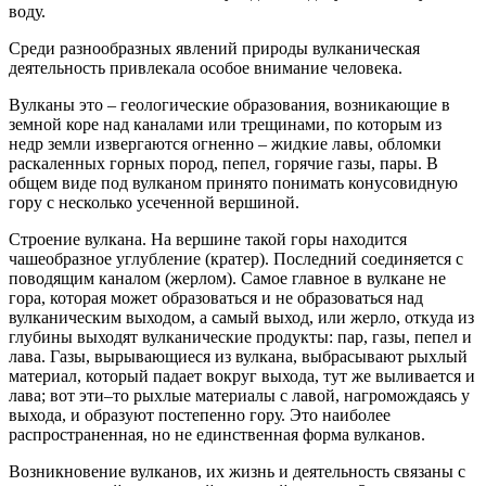
воду.
Среди разнообразных явлений природы вулканическая
деятельность привлекала особое внимание человека.
Вулканы это – геологические образования, возникающие в
земной коре над каналами или трещинами, по которым из
недр земли извергаются огненно – жидкие лавы, обломки
раскаленных горных пород, пепел, горячие газы, пары. В
общем виде под вулканом принято понимать конусовидную
гору с несколько усеченной вершиной.
Строение вулкана. На вершине такой горы находится
чашеобразное углубление (кратер). Последний соединяется с
поводящим каналом (жерлом). Самое главное в вулкане не
гора, которая может образоваться и не образоваться над
вулканическим выходом, а самый выход, или жерло, откуда из
глубины выходят вулканические продукты: пар, газы, пепел и
лава. Газы, вырывающиеся из вулкана, выбрасывают рыхлый
материал, который падает вокруг выхода, тут же выливается и
лава; вот эти–то рыхлые материалы с лавой, нагромождаясь у
выхода, и образуют постепенно гору. Это наиболее
распространенная, но не единственная форма вулканов.
Возникновение вулканов, их жизнь и деятельность связаны с