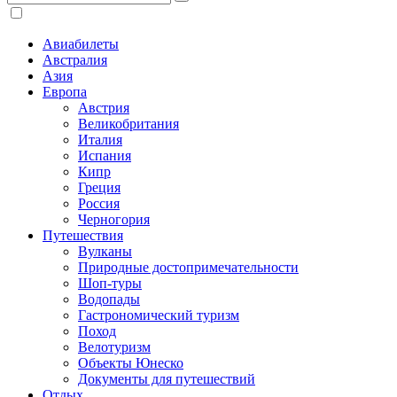
Авиабилеты
Австралия
Азия
Европа
Австрия
Великобритания
Италия
Испания
Кипр
Греция
Россия
Черногория
Путешествия
Вулканы
Природные достопримечательности
Шоп-туры
Водопады
Гастрономический туризм
Поход
Велотуризм
Объекты Юнеско
Документы для путешествий
Отдых