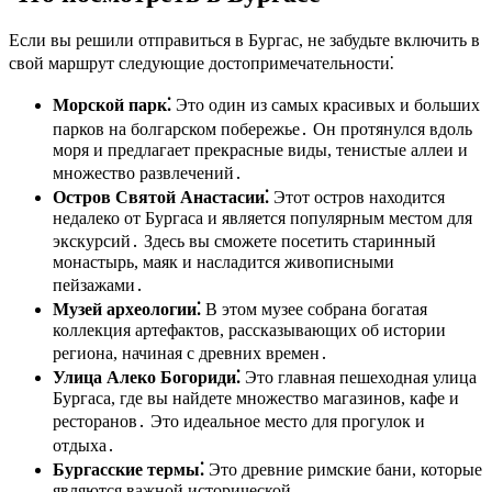
Если вы решили отправиться в Бургас, не забудьте включить в
свой маршрут следующие достопримечательности⁚
Морской парк⁚
Это один из самых красивых и больших
парков на болгарском побережье․ Он протянулся вдоль
моря и предлагает прекрасные виды, тенистые аллеи и
множество развлечений․
Остров Святой Анастасии⁚
Этот остров находится
недалеко от Бургаса и является популярным местом для
экскурсий․ Здесь вы сможете посетить старинный
монастырь, маяк и насладится живописными
пейзажами․
Музей археологии⁚
В этом музее собрана богатая
коллекция артефактов, рассказывающих об истории
региона, начиная с древних времен․
Улица Алеко Богориди⁚
Это главная пешеходная улица
Бургаса, где вы найдете множество магазинов, кафе и
ресторанов․ Это идеальное место для прогулок и
отдыха․
Бургасские термы⁚
Это древние римские бани, которые
являются важной исторической