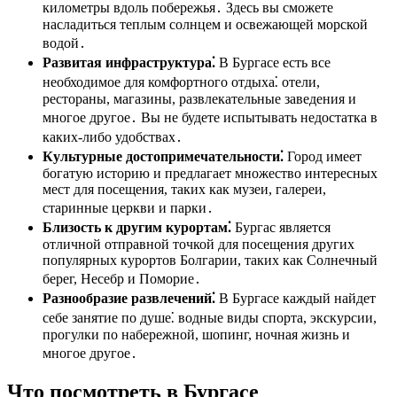
километры вдоль побережья․ Здесь вы сможете
насладиться теплым солнцем и освежающей морской
водой․
Развитая инфраструктура⁚
В Бургасе есть все
необходимое для комфортного отдыха⁚ отели,
рестораны, магазины, развлекательные заведения и
многое другое․ Вы не будете испытывать недостатка в
каких-либо удобствах․
Культурные достопримечательности⁚
Город имеет
богатую историю и предлагает множество интересных
мест для посещения, таких как музеи, галереи,
старинные церкви и парки․
Близость к другим курортам⁚
Бургас является
отличной отправной точкой для посещения других
популярных курортов Болгарии, таких как Солнечный
берег, Несебр и Поморие․
Разнообразие развлечений⁚
В Бургасе каждый найдет
себе занятие по душе⁚ водные виды спорта, экскурсии,
прогулки по набережной, шопинг, ночная жизнь и
многое другое․
Что посмотреть в Бургасе