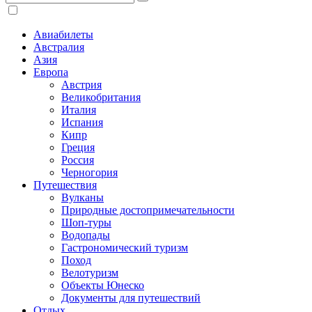
Авиабилеты
Австралия
Азия
Европа
Австрия
Великобритания
Италия
Испания
Кипр
Греция
Россия
Черногория
Путешествия
Вулканы
Природные достопримечательности
Шоп-туры
Водопады
Гастрономический туризм
Поход
Велотуризм
Объекты Юнеско
Документы для путешествий
Отдых