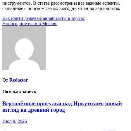
инструментов. В статье рассмотрены все важные аспекты,
связанные с поиском самых выгодных цен на авиабилеты.
Навигация
Как найти дешевые авиабилеты в Бургас
Новогодние елки в Москве
по
записям
От
Redactor
Похожая запись
Вертолётные прогулки над Иркутском: новый
взгляд на древний город
Июл 9, 2026