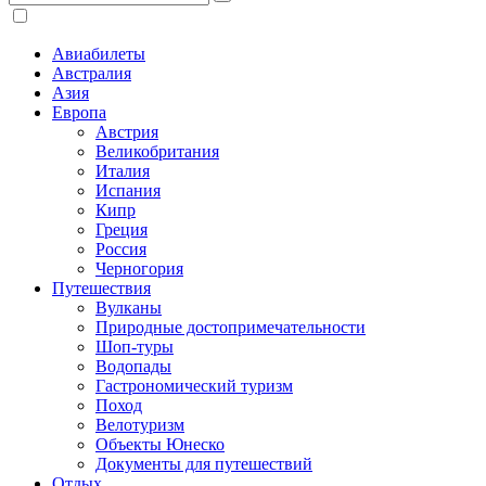
Авиабилеты
Австралия
Азия
Европа
Австрия
Великобритания
Италия
Испания
Кипр
Греция
Россия
Черногория
Путешествия
Вулканы
Природные достопримечательности
Шоп-туры
Водопады
Гастрономический туризм
Поход
Велотуризм
Объекты Юнеско
Документы для путешествий
Отдых