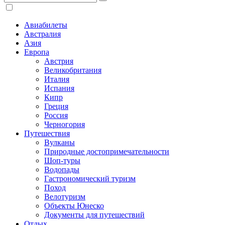
Авиабилеты
Австралия
Азия
Европа
Австрия
Великобритания
Италия
Испания
Кипр
Греция
Россия
Черногория
Путешествия
Вулканы
Природные достопримечательности
Шоп-туры
Водопады
Гастрономический туризм
Поход
Велотуризм
Объекты Юнеско
Документы для путешествий
Отдых