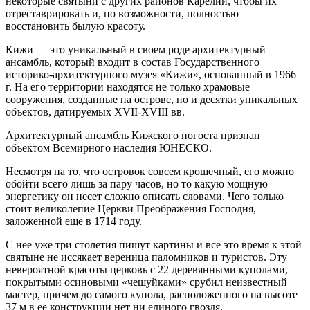
некоторые святыни с других районов Карелии, чтобы их
отреставрировать и, по возможности, полностью
восстановить былую красоту.
Кижи — это уникальный в своем роде архитектурный
ансамбль, который входит в состав Государственного
историко-архитектурного музея «Кижи», основанный в 1966
г. На его территории находятся не только храмовые
сооружения, созданные на острове, но и десятки уникальных
объектов, датируемых XVII-XVIII вв.
Архитектурный ансамбль Кижского погоста признан
объектом Всемирного наследия ЮНЕСКО.
Несмотря на то, что островок совсем крошечный, его можно
обойти всего лишь за пару часов, но то какую мощную
энергетику он несет сложно описать словами. Чего только
стоит великолепие Церкви Преображения Господня,
заложенной еще в 1714 году.
С нее уже три столетия пишут картины и все это время к этой
святыне не иссякает вереница паломников и туристов. Эту
невероятной красоты церковь с 22 деревянными куполами,
покрытыми осиновыми «чешуйками» срубил неизвестный
мастер, причем до самого купола, расположенного на высоте
37 м в ее конструкции нет ни единого гвоздя.