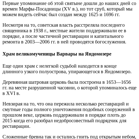
Первые упоминание об этой святыне дошли до наших дней со
времен Марфы-Посадницы (XV в.), но тот сруб, который мы
можем видеть сейчас был создан между 1625 и 1696 гг.
Несмотря на то, советская власть расстреляла последнего
священника в 1938 г., местные жители поддерживали ее в
порядке, а после частичной реставрации и капитального
ремонта в 2003—2006 гг. в ней проводятся богослужения.
Храм великомученицы Варвары на Яндомозере
Еще один храм с нелегкой судьбой находится в конце
длинного узкого полуострова, упирающегося в Яндомозеро.
Деревянная шатровая церковь была построена в 1653—1656
гг. на месте разрушенной часовни, о которой упоминалось еще
в XVI в.
Невзирая на то, что она пережила несколько реставраций и
смутные годы полного уничтожения подобных сооружений в
прошлом веке, церковь поддерживали в порядке плоть до
2015 когда его разобрал недобросовестный подрядчик для
реставрации.
Сложенные бревна так и остались гнить под открытым небом,