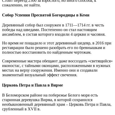
Стоит переезд 2300 за взрослого, но иного способа, к
сожалению, не найти.
Собор Успения Пресвятой Богородицы в Кеми
Деревянный собор был сооружен в 1711—1714 гг. в честь
победы над шведами. Постепенно он стал настоящим
ансамблем, в состав которого входили 4 церкви и часовня.
Но время не пощадило и этот деревянный шедевр, в 2016 при
реставрации было решено разобрать его по бревнышкам и
полностью восстановить по найденным чертежам.
Современные мастера обещают даже воссоздать «светящийся»
иконостас, с тайными оконцами, расположенными в нужных
местах на верху сооружения. Именно они и создавали
знаменитый визуальный эффект свечения.
Церковь Петра и Павла в Вирме
В Беломорском районе на побережье Белого моря есть
старинная деревушка Вирма, в которой сохранился
необыкновенный деревянный храм – Церковь Петра и Павла,
срубленный в XVII в.