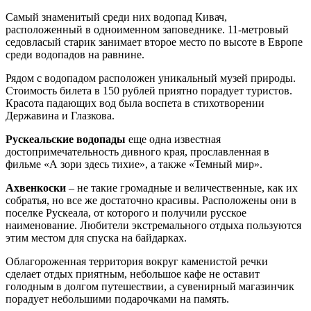
Самый знаменитый среди них водопад Кивач,
расположенный в одноименном заповеднике. 11-метровый
седовласый старик занимает второе место по высоте в Европе
среди водопадов на равнине.
Рядом с водопадом расположен уникальный музей природы.
Стоимость билета в 150 рублей приятно порадует туристов.
Красота падающих вод была воспета в стихотворении
Державина и Глазкова.
Рускеальские водопады
еще одна известная
достопримечательность дивного края, прославленная в
фильме «А зори здесь тихие», а также «Темный мир».
Ахвенкоски
– не такие громадные и величественные, как их
собратья, но все же достаточно красивы. Расположены они в
поселке Рускеала, от которого и получили русское
наименование. Любители экстремального отдыха пользуются
этим местом для спуска на байдарках.
Облагороженная территория вокруг каменистой речки
сделает отдых приятным, небольшое кафе не оставит
голодным в долгом путешествии, а сувенирный магазинчик
порадует небольшими подарочками на память.