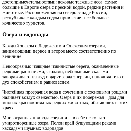
достопримечательностями: вековые таежные леса, самые
большие в Европе озера с пресной водой, редкие растения и
животные. Расположенная на северо-западе России,
республика с каждым годом привлекает все большее
количество туристов.
Озера и водопады
Каждый знаком с Ладожским и Онежским озерами,
занимающими первое и второе место соответственно по
величине.
Невообразимо изящные извилистые берега, окаймленные
редкими растениями, ягодами, небольшими скалами
завораживают взгляд и дарят заряд энергии, наполняя тело и
дух спокойствием и равновесием.
Чистейшая прозрачная вода в сочетании с сосновыми рощами
наливает воздух свежестью. Озера и их побережья – дом для
многих краснокнижных редких животных, обитающих в этих
краях.
Многогранная природа соединила в себе не только
умиротворенные озера. Полон край бушующими реками,
каскадами шумных водопадов.