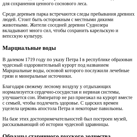
для сохранения ценного соснового леса.
Среди деревьев парка встречаются следы пребывания древних
людей. Стоит быть осторожным с местными дикими
животными. Жители соседней деревни Суднозера
вкладывают много сил, чтобы сохранить карельскую и
вепсскую культуру.
Марциальные воды
В далеком 1719 году по указу Петра I в республике образован
чудесный оздоровительный курорт под названием
Марциальные воды, основой которого послужили лечебные
грязи и минеральные источники.
Благодаря свежему лесному воздуху у отдыхающих
нормализуется сердечно-сосудистая и нервная системы,
улучшается сон. Император не раз приезжал на курорт вместе
с семьей, чтобы подлечить здоровье. С царских времен
уцелела церковь апостола Петра и некоторые павильоны.
На базе этих достопримечательностей был построен музей,
рассказывающий об истории чудесной здравницы.
Образцы старинного русского зодчества