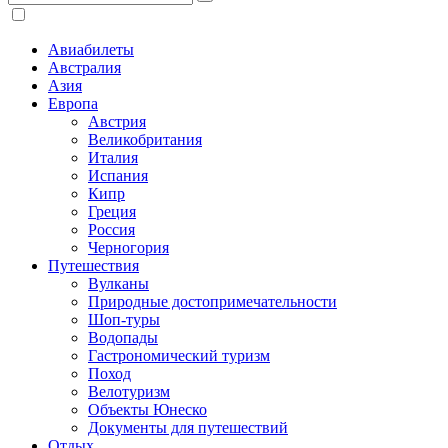
Авиабилеты
Австралия
Азия
Европа
Австрия
Великобритания
Италия
Испания
Кипр
Греция
Россия
Черногория
Путешествия
Вулканы
Природные достопримечательности
Шоп-туры
Водопады
Гастрономический туризм
Поход
Велотуризм
Объекты Юнеско
Документы для путешествий
Отдых