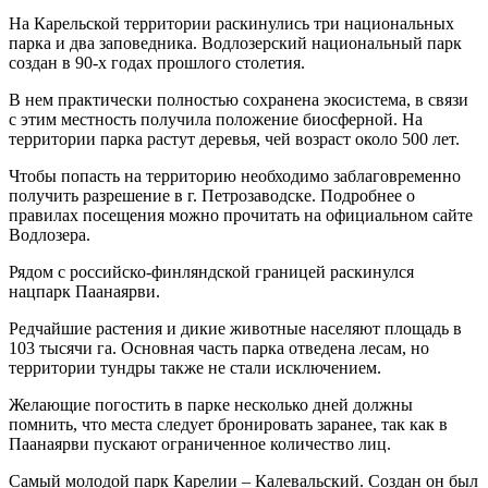
На Карельской территории раскинулись три национальных
парка и два заповедника. Водлозерский национальный парк
создан в 90-х годах прошлого столетия.
В нем практически полностью сохранена экосистема, в связи
с этим местность получила положение биосферной. На
территории парка растут деревья, чей возраст около 500 лет.
Чтобы попасть на территорию необходимо заблаговременно
получить разрешение в г. Петрозаводске. Подробнее о
правилах посещения можно прочитать на официальном сайте
Водлозера.
Рядом с российско-финляндской границей раскинулся
нацпарк Паанаярви.
Редчайшие растения и дикие животные населяют площадь в
103 тысячи га. Основная часть парка отведена лесам, но
территории тундры также не стали исключением.
Желающие погостить в парке несколько дней должны
помнить, что места следует бронировать заранее, так как в
Паанаярви пускают ограниченное количество лиц.
Самый молодой парк Карелии – Калевальский. Создан он был