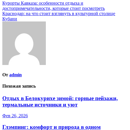
Навигация
Курорты Кавказа: особенности отдыха и
достопримечательности, которые стоит посмотреть
по
Краснодар: на что стоит взглянуть в культурной столице
записям
Кубани
От
admin
Похожая запись
Отдых в Белокурихе зимой: горные пейзажи,
термальные источники и уют
Фев 26, 2026
Глэмпинг: комфорт и природа в одном