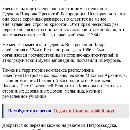
Здесь же находится еще одна достопримечательность –
Церковь Покрова Пресвятой Богородицы. Невзирая на то, что
она более скромных размеров, но славится не менее
впечатляющей строгой красотой. Этот храм несколько раз
перестраивался из-за постоянных пожаров и такой облик, что
мы можем видеть сейчас, церковь обрела в 1764 г.
Не менее знаменита и Церковь Воскрешения Лазаря,
срубленная в 1244 г. Ее на остров, где в 1966 г. был
организован государственный историко-архитектурный и
этнографический музей-заповедник, доставили из Мурома.
Также на территории комплекса расположена
известная Шатровая колокольня, часовня Михаила Архангела,
часовня Успения Пресвятой Богородицы из Васильево,
Часовня Трех Святителей Великих из Кавгоры и несколько
старинных деревянных домов, мельница, кузница,
ремесленное училище.
Вам будет интересно
Отдых в Сочи на любой вкус
Добраться до деревни можно на ракете из Петрозаводска.