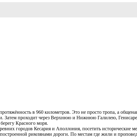
ротяжённость в 960 километров. Это не просто тропа, а общена
ии. Затем проходит через Верхнюю и Нижнюю Галилею, Генисарет
 берегу Красного моря.
евних городов Кесария и Аполлония, посетить исторические мес
м построенной римлянами дороги. По местам где жили и пропове