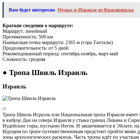
Вам будет интересно
Отдых в Израиле из Красноярска
Краткие сведения о маршруте:
Маршрут: линейный
Протяженность: 509 км
Наивысшая точка маршрута: 2365 м (гора Тахталы)
Продолжительность: от 5 дней
Рекомендованный период: сентябрь-ноябрь, март-май
Сложность: средняя
● Тропа Швиль Израиль
Израиль
/>
Тропа Швиль Исраэль или Национальная тропа Израиля имеет п
в кибуце Дан на севере Израиля у стыка границ Ливана и Сир
Иудейские горы, пустыню Негев. И заканчивается в Эйлате, на
Идущим по тропе путешественникам предстоит пройти мимо др
зоны археологических раскопок. Часть тропы идёт по участка