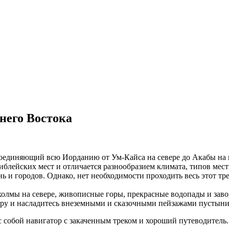
его Востока
оединяющий всю Иорданию от Ум-Кайса на севере до Акабы на 
ейских мест и отличается разнообразием климата, типов местн
ь и городов. Однако, нет необходимости проходить весь этот трек
 холмы на севере, живописные горы, прекрасные водопады и за
тру и насладитесь внеземными и сказочными пейзажами пустыни
 собой навигатор с закаченным треком и хороший путеводитель.