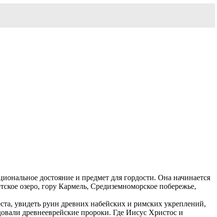
циональное достояние и предмет для гордости. Она начинается
ское озеро, гору Кармель, Средиземноморское побережье,
та, увидеть руин древних набейских и римских укреплений,
довали древнееврейские пророки. Где Иисус Христос и