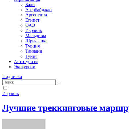
Бали
Азербайджан
Аргентина
Египет
ОАЭ
Израиль
Мальдивы
Шри-ланка
Турция
Таиланд
Тунис
Автотуризм
Экскурсии
Подписка
Израиль
Лучшие треккинговые маршр