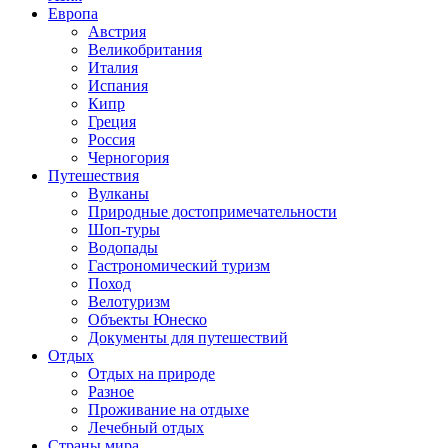
Европа
Австрия
Великобритания
Италия
Испания
Кипр
Греция
Россия
Черногория
Путешествия
Вулканы
Природные достопримечательности
Шоп-туры
Водопады
Гастрономический туризм
Поход
Велотуризм
Объекты Юнеско
Документы для путешествий
Отдых
Отдых на природе
Разное
Проживание на отдыхе
Лечебный отдых
Страны мира