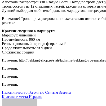
Апостолы распространяли Благую Весть. Поход по тропе даёт 
Тропа состоит из 12 отдельных частей, каждая из которых явл
Лучший выбор для любителей дальних маршрутов, интересующ
Внимание! Тропа промаркирована, но желательно иметь с собой
рюкзаке.
Краткие сведения о маршруте:
Маршрут: линейный
Протяжённость: 960 км
Рекомендованный период: февраль-май
Продолжительность: от 5 дней
Сложность: средняя
Источник
http://trekking-shop.ru/stati/luchshie-trekkingovye-marshr
Источник
Источник
Источник
Навигация
Паломничество Гоголя по Святым Землям
Красивые места Израиля
по