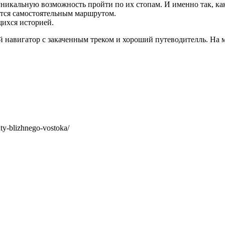
уникальную возможность пройти по их стопам. И именно так, ка
яется самостоятельным маршрутом.
ихся историей.
 навигатор с закаченным треком и хороший путеводителль. На м
uty-blizhnego-vostoka/