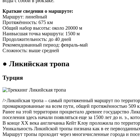
воды с собой в рюкзаке.
Краткие сведения о маршруте:
Маршрут: линейный
Протяжённость: 675 км
Общий набор высоты: около 20000 м
Наивысшая точка маршрута: 1500 м
Продолжительность: до 40 дней
Рекомендованный период: февраль-май
Сложность: выше средней
● Ликийская тропа
Турция
/>Ликийская тропа – самый протяженный маршрут по территор
промаркированные на всем пути, общей протяжённостью 509 
Ранее на этой территории процветало древнее государство Ли
поселения здесь начали появляться еще за 1500 лет до н. э., к
В конце XX века англичанка Кейт Клоу проложила по террито
Уникальность Ликийской тропы пизнана как в ее первозданных
Маршрут тропы проходит через многичисленные города и поселе