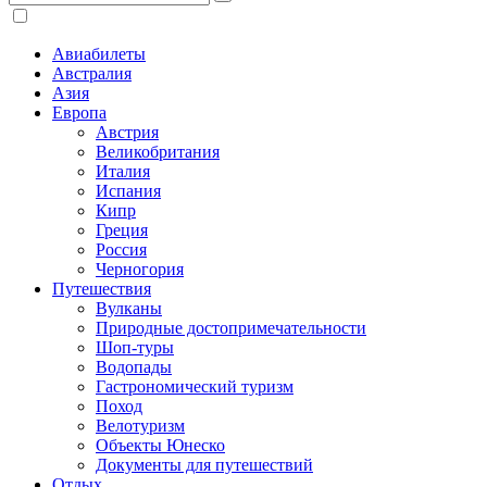
Авиабилеты
Австралия
Азия
Европа
Австрия
Великобритания
Италия
Испания
Кипр
Греция
Россия
Черногория
Путешествия
Вулканы
Природные достопримечательности
Шоп-туры
Водопады
Гастрономический туризм
Поход
Велотуризм
Объекты Юнеско
Документы для путешествий
Отдых