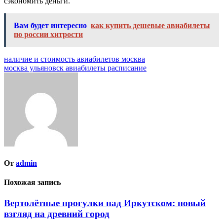
сэкономить деньги.
Вам будет интересно
как купить дешевые авиабилеты
по россии хитрости
Навигация
наличие и стоимость авиабилетов москва
москва ульяновск авиабилеты расписание
по
записям
От
admin
Похожая запись
Вертолётные прогулки над Иркутском: новый
взгляд на древний город