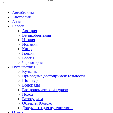
Авиабилеты
Австралия
Азия
Европа
Австрия
Великобритания
Италия
Испания
Кипр
Греция
Россия
Черногория
Путешествия
Вулканы
Природные достопримечательности
Шоп-туры
Водопады
Гастрономический туризм
Поход
Велотуризм
Объекты Юнеско
Документы для путешествий
Отдых