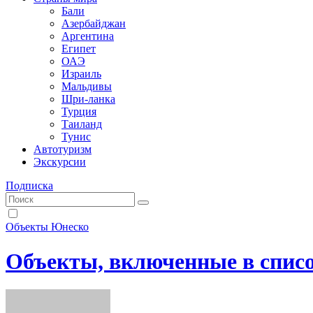
Бали
Азербайджан
Аргентина
Египет
ОАЭ
Израиль
Мальдивы
Шри-ланка
Турция
Таиланд
Тунис
Автотуризм
Экскурсии
Подписка
Объекты Юнеско
Объекты, включенные в спи