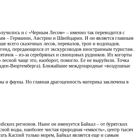
олучилось и с «Черным Лесом» – именно так переводится с
нам – Германии, Австрии и Швейцарии. И он является главным
ше всего сказочных лесов, перевалов, троп и водопадов.
егенд, передающихся от экскурсоводов иностранным туристам.
ятачок – из-за серебряных и свинцовых рудников. Их когорты
 лесной чаще это, наоборот, помогло. Ее не вырубили. Точка
 Баден-Вюртемберга). Ближайшие международные «воздушные
ры и фауны. Но главная драгоценность материка заключена в
йских регионов. Ныне он именуется Байкал – от бурятских
сной воды, наиболее чистая природная «емкость», центр тысяч
тать Каспий только морем, Байкал является еще и самым