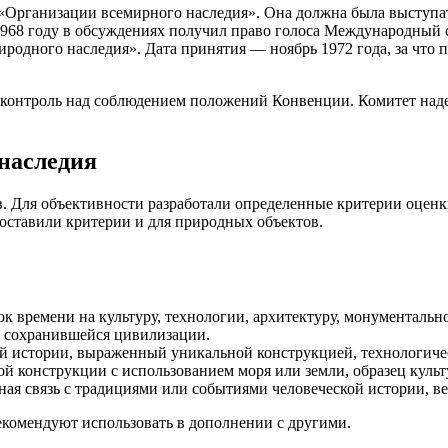
 «Организации всемирного наследия». Она должна была выступа
1968 году в обсуждениях получил право голоса Международный с
иродного наследия». Дата принятия — ноябрь 1972 года, за что
ь: контроль над соблюдением положений Конвенции. Комитет на
наследия
. Для объективности разработали определенные критерии оценк
 составили критерии и для природных объектов.
к времени на культуру, технологии, архитектуру, монументально
е сохранившейся цивилизации.
ой истории, выраженный уникальной конструкцией, технологич
 конструкции с использованием моря или земли, образец куль
ная связь с традициями или событиями человеческой истории, 
омендуют использовать в дополнении с другими.