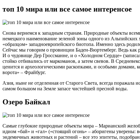
топ 10 мира или все самое интеренсое
Снова вернемся к западным странам. Природные объекты всеми
немецкого наименование зеленой зоны одного из Альпийских х
«образцом» западноевропейского биотопа. Именно здесь родило
Сейчас мы говорим о провинции Баден-Вюртемберг. Ведь как р
И о чудовище Дер Гроссманне, и о «Холодном Сердце» (записа
стойко отбивались от маркоманов, а затем свевов. В Средневек
ценится и археологическими раскопками, и особыми домами,
ворота» – Фрайбург.
Азия, ныне не отделенная от Старого Света, всегда поражала 
самом большом на Земле запасе чистейшей пресной воды.
Озеро Байкал
Самые глубокие природные объекты мира – Марианский желоб в
идиом «бай» и «гал» («стоящий огонь» – аборигены уверены: в
эндемичных животных и растений – все это эпитеты, подобранн