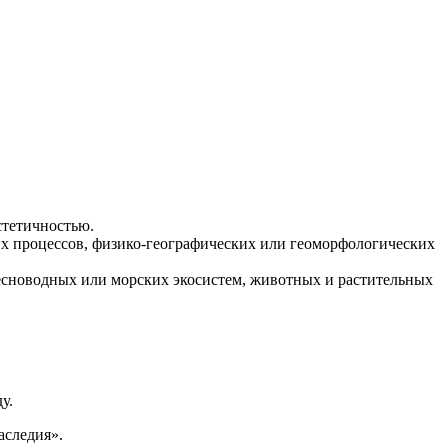
стетичностью.
их процессов, физико-географических или геоморфологических
есноводных или морских экосистем, животных и растительных
у.
аследия».