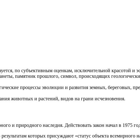
уется, по субъективным оценкам, исключительной красотой и э
ланеты, памятник прошлого, символ, происходящих геологическ
гические процессы эволюции и развития земных, береговых, пр
тания животных и растений, видов на грани исчезновения.
ого и природного наследия. Действовать закон начал в 1975 год
 результатам которых присуждают «статус объекта всемирного н