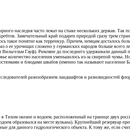
рного наследия часто лежат на стыке нескольких держав. Так п
ребтов. Замечательный край подарен природой сразу трем стра
сь такое понятие как терренкур. Причем, немцам досталось боль
аз о ее урочищах сложено у германских народов больше всего л
л Вильгельм Гауф). Римляне до последнего удерживали данный п
овье количество населения уменьшилось из-за свирепой чумы. Но
 костюмами и блюдами швабов (именно так называют население
исследователей разнообразием ландшафтов и разновидностей фло
 Тихом океане и водоем, расположенный на границе двух росси
одоем образовался на месте вулкана). Крупнейший резервуар пре
ые для данного гидрологического объекта. К тому же, если счи