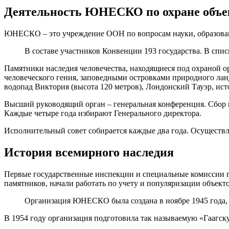
Деятельность ЮНЕСКО по охране объек
ЮНЕСКО – это учреждение ООН по вопросам науки, образован
В составе участников Конвенции 193 государства. В сп
Памятники наследия человечества, находящиеся под охрано
человеческого гения, заповедными островками природного ла
водопад Виктория (высота 120 метров), Лондонский Тауэр, ист
Высший руководящий орган – генеральная конференция. Сбор к
Каждые четыре года избирают Генерального директора.
Исполнительный совет собирается каждые два года. Осуществ
История всемирного наследия
Первые государственные инспекции и специальные комиссии по
памятников, начали работать по учету и популяризации объект
Организация ЮНЕСКО была создана в ноябре 1945 года,
В 1954 году организация подготовила так называемую «Гаагск