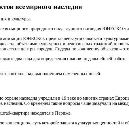
тов всемирного наследия
ия и культуры.
иске всемирного природного и культурного наследия ЮНЕСКО чис
й организации ЮНЕСКО, представлены уникальными культурным
ндшафта, объектами культурных и религиозных традиций прошлы
орические центры городов. Лидеры по количеству объектов – эт
аждые два года для определения планов по дальнейшей работе.
ляет контроль над выполнением намеченных целей.
 охране наследия учредили в 19 веке во многих странах Европ
ов наследия. Со временем такие вопросы чаще зазвучали на межд
 штаб-квартира находится в Париже.
ую конвенцию», суть которой: защита культурных ценностей и о