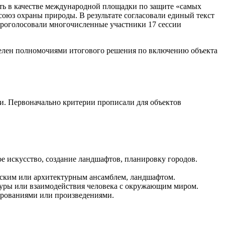
ть в качестве международной площадки по защите «самых
оюз охраны природы. В результате согласовали единый текст
 проголосовали многочисленные участники 17 сессии
делен полномочиями итогового решения по включению объекта
и. Первоначально критерии прописали для объектов
е искусство, создание ландшафтов, планировку городов.
еским или архитектурным ансамблем, ландшафтом.
туры или взаимодействия человека с окружающим миром.
верованиями или произведениями.