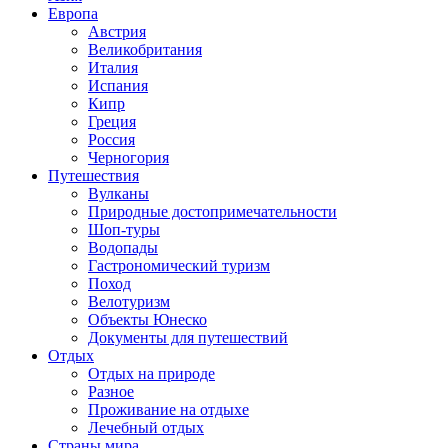
Европа
Австрия
Великобритания
Италия
Испания
Кипр
Греция
Россия
Черногория
Путешествия
Вулканы
Природные достопримечательности
Шоп-туры
Водопады
Гастрономический туризм
Поход
Велотуризм
Объекты Юнеско
Документы для путешествий
Отдых
Отдых на природе
Разное
Проживание на отдыхе
Лечебный отдых
Страны мира