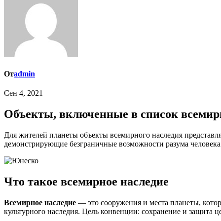
От
admin
Сен 4, 2021
Объекты, включенные в список всеми
Для жителей планеты объекты всемирного наследия представляют огромный интерес. Уникальность объектов позволяет не забывать величайшие памятники и особые участки природы,
демонстрирующие безграничные возможности разума человека 
Что такое всемирное наследие
Всемирное наследие
— это сооружения и места планеты, кото
культурного наследия. Цель конвенции: сохранение и защита ц