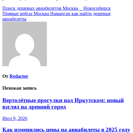
Навигация
Поиск дешевых авиабилетов Москва ⎯ Новосибирск
Прямые рейсы Москва Наманган как найти дешевые
по
авиабилеты
записям
От
Redactor
Похожая запись
Вертолётные прогулки над Иркутском: новый
взгляд на древний город
Июл 9, 2026
Как изменились цены на авиабилеты в 2025 году