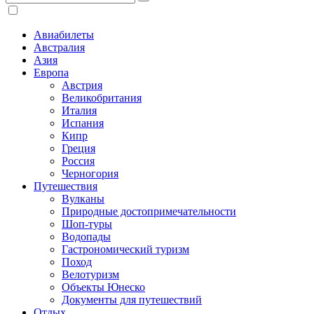
Авиабилеты
Австралия
Азия
Европа
Австрия
Великобритания
Италия
Испания
Кипр
Греция
Россия
Черногория
Путешествия
Вулканы
Природные достопримечательности
Шоп-туры
Водопады
Гастрономический туризм
Поход
Велотуризм
Объекты Юнеско
Документы для путешествий
Отдых