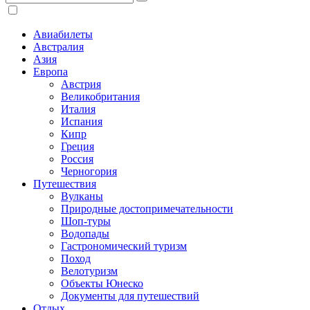
Авиабилеты
Австралия
Азия
Европа
Австрия
Великобритания
Италия
Испания
Кипр
Греция
Россия
Черногория
Путешествия
Вулканы
Природные достопримечательности
Шоп-туры
Водопады
Гастрономический туризм
Поход
Велотуризм
Объекты Юнеско
Документы для путешествий
Отдых