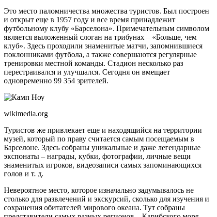
Это место паломничества множества туристов. Был построен
и открыт еще в 1957 году и все время принадлежит
футбольному клубу «Барселона». Примечательным символом
является выложенный слоган на трибунах – «Больше, чем
клуб». Здесь проходили знаменитые матчи, запомнившиеся
поклонниками футбола, а также совершаются регулярные
тренировки местной команды. Стадион несколько раз
перестраивался и улучшался. Сегодня он вмещает
одновременно 99 354 зрителей.
wikimedia.org
Туристов же привлекает еще и находящийся на территории
музей, который по праву считается самым посещаемым в
Барселоне. Здесь собраны уникальные и даже легендарные
экспонаты – награды, кубки, фотографии, личные вещи
знаменитых игроков, видеозаписи самых запоминающихся
голов и т. д.
Невероятное место, которое изначально задумывалось не
столько для развлечений и экскурсий, сколько для изучения и
сохранения обитателей мирового океана. Тут собраны
представители самых разных регионов – Карибского моря,