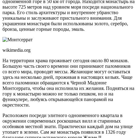
одноименной горе в 50 км от города. Находится монастырь на
высоте 725 метров над уровнем моря посреди национального
парка. Его стиль архитектуры и внутреннее убранство
уникальны и заслуживают пристального внимания. Для
украшения монастыря были использованы золото, серебро,
бронза, ценные горные породы, эмаль.
wikimedia.org
На территории храма проживает сегодня около 80 монахов.
Большую часть своего времени они принимают паломников
со всего мира, проводят мессы. Желающие могут оставаться
здесь на несколько дней, проживая в настоящих кельях. Чаще
всего паломники обращаются к Черной Мадонне
Монтсеррата, чтобы она исполнила их желания. Подняться на
гору к монастырю можно не только пешком, но и на
фуникулере, любуясь открывающейся панорамой на
окрестности.
Расположен посреди элитного одноименного квартала в
окружении современных роскошных вилл и старинных
особняков местной знати. Практически каждый дом на улице
утопает в зелени. Сам же монастырь появился в 1326 году
благодаря супруге испанского короля Жауме II.