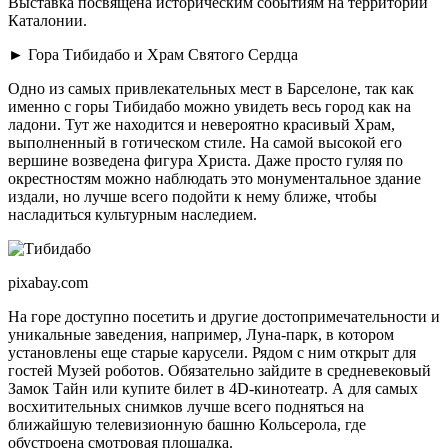
Выставка посвящена историческим событиям на территории
Каталонии.
► Гора Тибидабо и Храм Святого Сердца
Одно из самых привлекательных мест в Барселоне, так как
именно с горы Тибидабо можно увидеть весь город как на
ладони. Тут же находится и невероятно красивый Храм,
выполненный в готическом стиле. На самой высокой его
вершине возведена фигура Христа. Даже просто гуляя по
окрестностям можно наблюдать это монументальное здание
издали, но лучше всего подойти к нему ближе, чтобы
насладиться культурным наследием.
pixabay.com
На горе доступно посетить и другие достопримечательности и
уникальные заведения, например, Луна-парк, в котором
установлены еще старые карусели. Рядом с ним открыт для
гостей Музей роботов. Обязательно зайдите в средневековый
Замок Тайн или купите билет в 4D-кинотеатр. А для самых
восхитительных снимков лучше всего подняться на
ближайшую телевизионную башню Кольсерола, где
обустроена смотровая площадка.