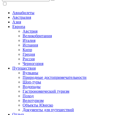
Авиабилеты
Австралия
Азия
Европа
Австрия
Великобритания
Италия
Испания
Кипр
Греция
Россия
Черногория
Путешествия
Вулканы
Природные достопримечательности
Шоп-туры
Водопады
Гастрономический туризм
Поход
Велотуризм
Объекты Юнеско
Документы для путешествий
Отдых