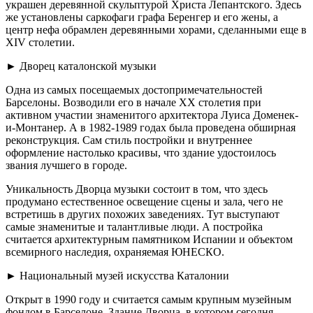
украшен деревянной скульптурой Христа Лепантского. Здесь
же установлены саркофаги графа Беренгер и его жены, а
центр нефа обрамлен деревянными хорами, сделанными еще в
XIV столетии.
► Дворец каталонской музыки
Одна из самых посещаемых достопримечательностей
Барселоны. Возводили его в начале XX столетия при
активном участии знаменитого архитектора Луиса Доменек-
и-Монтанер. А в 1982-1989 годах была проведена обширная
реконструкция. Сам стиль постройки и внутреннее
оформление настолько красивы, что здание удостоилось
звания лучшего в городе.
Уникальность Дворца музыки состоит в том, что здесь
продумано естественное освещение сцены и зала, чего не
встретишь в других похожих заведениях. Тут выступают
самые знаменитые и талантливые люди. А постройка
считается архитектурным памятником Испании и объектом
всемирного наследия, охраняемая ЮНЕСКО.
► Национальный музей искусства Каталонии
Открыт в 1990 году и считается самым крупным музейным
фондом в Барселоне. Здание Дворца, в котором сегодня