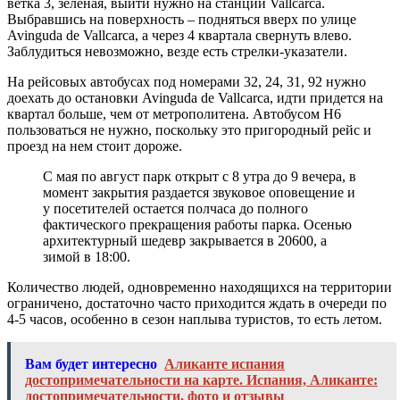
ветка 3, зеленая, выйти нужно на станции Vallcarca.
Выбравшись на поверхность – подняться вверх по улице
Avinguda de Vallcarca, а через 4 квартала свернуть влево.
Заблудиться невозможно, везде есть стрелки-указатели.
На рейсовых автобусах под номерами 32, 24, 31, 92 нужно
доехать до остановки Avinguda de Vallcarca, идти придется на
квартал больше, чем от метрополитена. Автобусом Н6
пользоваться не нужно, поскольку это пригородный рейс и
проезд на нем стоит дороже.
С мая по август парк открыт с 8 утра до 9 вечера, в
момент закрытия раздается звуковое оповещение и
у посетителей остается полчаса до полного
фактического прекращения работы парка. Осенью
архитектурный шедевр закрывается в 20600, а
зимой в 18:00.
Количество людей, одновременно находящихся на территории
ограничено, достаточно часто приходится ждать в очереди по
4-5 часов, особенно в сезон наплыва туристов, то есть летом.
Вам будет интересно
Аликанте испания
достопримечательности на карте. Испания, Аликанте:
достопримечательности, фото и отзывы