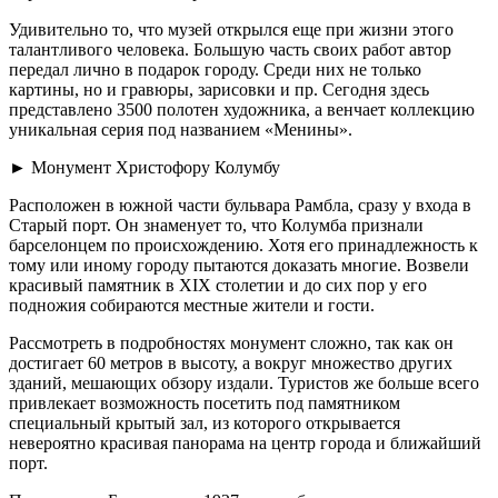
Удивительно то, что музей открылся еще при жизни этого
талантливого человека. Большую часть своих работ автор
передал лично в подарок городу. Среди них не только
картины, но и гравюры, зарисовки и пр. Сегодня здесь
представлено 3500 полотен художника, а венчает коллекцию
уникальная серия под названием «Менины».
► Монумент Христофору Колумбу
Расположен в южной части бульвара Рамбла, сразу у входа в
Старый порт. Он знаменует то, что Колумба признали
барселонцем по происхождению. Хотя его принадлежность к
тому или иному городу пытаются доказать многие. Возвели
красивый памятник в XIX столетии и до сих пор у его
подножия собираются местные жители и гости.
Рассмотреть в подробностях монумент сложно, так как он
достигает 60 метров в высоту, а вокруг множество других
зданий, мешающих обзору издали. Туристов же больше всего
привлекает возможность посетить под памятником
специальный крытый зал, из которого открывается
невероятно красивая панорама на центр города и ближайший
порт.