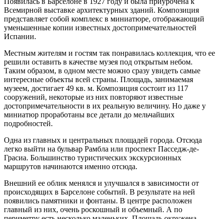
Появилась в Барселоне в 1927 году и была приурочена к
Всемирной выставке архитектурных зданий. Композиция
представляет собой комплекс в миниатюре, отображающий
уменьшенные копии известных достопримечательностей
Испании.
Местным жителям и гостям так понравилась коллекция, что ее
решили оставить в качестве музея под открытым небом.
Таким образом, в одном месте можно сразу увидеть самые
интересные объекты всей страны. Площадь, занимаемая
музеем, достигает 49 кв. м. Композиция состоит из 117
сооружений, некоторые из них повторяют известные
достопримечательности в их реальную величину. Но даже у
миниатюр проработаны все детали до мельчайших
подробностей.
Одна из главных и центральных площадей города. Отсюда
легко выйти на бульвар Рамбла или проспект Пасседж-де-
Грасиа. Большинство туристических экскурсионных
маршрутов начинаются именно отсюда.
Внешний ее облик менялся и улучшался в зависимости от
происходящих в Барселоне событий. В результате на ней
появились памятники и фонтаны. В центре расположен
главный из них, очень роскошный и объемный. А по
периметру есть несколько маленьких. Площадь окружена