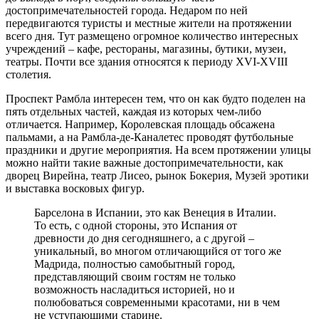
достопримечательностей города. Недаром по ней
передвигаются туристы и местные жители на протяжении
всего дня. Тут размещено огромное количество интересных
учреждений – кафе, рестораны, магазины, бутики, музеи,
театры. Почти все здания относятся к периоду XVI-XVIII
столетия.
Проспект Рамбла интересен тем, что он как будто поделен на
пять отдельных частей, каждая из которых чем-либо
отличается. Например, Королевская площадь обсажена
пальмами, а на Рамбла-де-Каналетес проводят футбольные
праздники и другие мероприятия. На всем протяжении улицы
можно найти такие важные достопримечательности, как
дворец Вирейна, театр Лисео, рынок Бокерия, Музей эротики
и выставка восковых фигур.
Барселона в Испании, это как Венеция в Италии.
То есть, с одной стороны, это Испания от
древности до дня сегодняшнего, а с другой –
уникальный, во многом отличающийся от того же
Мадрида, полностью самобытный город,
представляющий своим гостям не только
возможность насладиться историей, но и
полюбоваться современными красотами, ни в чем
не уступающими старине.