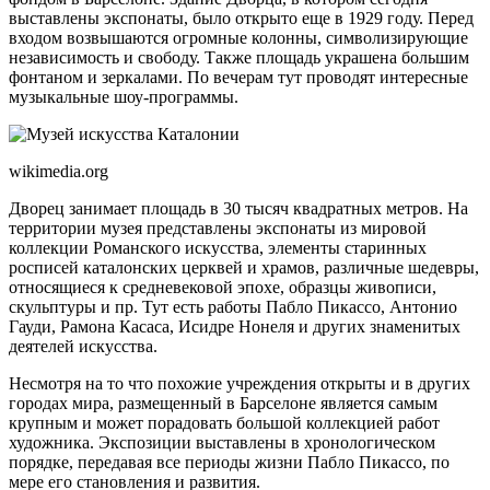
выставлены экспонаты, было открыто еще в 1929 году. Перед
входом возвышаются огромные колонны, символизирующие
независимость и свободу. Также площадь украшена большим
фонтаном и зеркалами. По вечерам тут проводят интересные
музыкальные шоу-программы.
wikimedia.org
Дворец занимает площадь в 30 тысяч квадратных метров. На
территории музея представлены экспонаты из мировой
коллекции Романского искусства, элементы старинных
росписей каталонских церквей и храмов, различные шедевры,
относящиеся к средневековой эпохе, образцы живописи,
скульптуры и пр. Тут есть работы Пабло Пикассо, Антонио
Гауди, Рамона Касаса, Исидре Нонеля и других знаменитых
деятелей искусства.
Несмотря на то что похожие учреждения открыты и в других
городах мира, размещенный в Барселоне является самым
крупным и может порадовать большой коллекцией работ
художника. Экспозиции выставлены в хронологическом
порядке, передавая все периоды жизни Пабло Пикассо, по
мере его становления и развития.