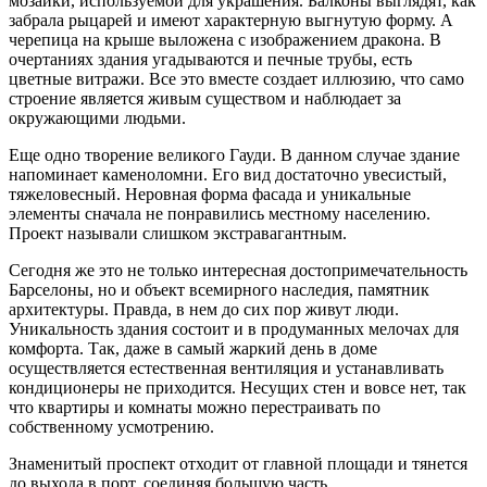
мозаики, используемой для украшения. Балконы выглядят, как
забрала рыцарей и имеют характерную выгнутую форму. А
черепица на крыше выложена с изображением дракона. В
очертаниях здания угадываются и печные трубы, есть
цветные витражи. Все это вместе создает иллюзию, что само
строение является живым существом и наблюдает за
окружающими людьми.
Еще одно творение великого Гауди. В данном случае здание
напоминает каменоломни. Его вид достаточно увесистый,
тяжеловесный. Неровная форма фасада и уникальные
элементы сначала не понравились местному населению.
Проект называли слишком экстравагантным.
Сегодня же это не только интересная достопримечательность
Барселоны, но и объект всемирного наследия, памятник
архитектуры. Правда, в нем до сих пор живут люди.
Уникальность здания состоит и в продуманных мелочах для
комфорта. Так, даже в самый жаркий день в доме
осуществляется естественная вентиляция и устанавливать
кондиционеры не приходится. Несущих стен и вовсе нет, так
что квартиры и комнаты можно перестраивать по
собственному усмотрению.
Знаменитый проспект отходит от главной площади и тянется
до выхода в порт, соединяя большую часть