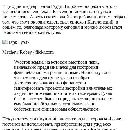
Еще один шедевр гения Гауди. Впрочем, на работы этого
талантливого человека в Барселоне можно наткнуться
повсеместно. А весь секрет такой востребованности мастера в
том, что ему покровительствовал епископ Каталонский, в
общем-то, благодаря которому сегодня и можно любоваться
работами гения архитектуры.
Matthew Robey / flickr.com
Участок земли, на котором выстроен парк,
изначально предназначался для постройки
фешенебельными резиденциями. Но в силу того,
что землевладельцу не удалось собрать
достаточное количество финансов и
заинтересовать проектом застройки влиятельных
людей, не пожелавших стать акционерами, Гуэль
был вынужден быстро продать землю, поскольку
ему было необходимо рассчитываться по
собственным финансовым обязательствам.
Покупателем стал муниципалитет города, а городской совет
постановил использовать приобретение для нужд всех
горожан. При прямом содействии епископа Каталонского,