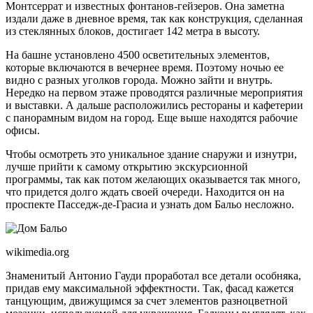
Монтсеррат и известных фонтанов-гейзеров. Она заметна
издали даже в дневное время, так как конструкция, сделанная
из стеклянных блоков, достигает 142 метра в высоту.
На башне установлено 4500 осветительных элементов,
которые включаются в вечернее время. Поэтому ночью ее
видно с разных уголков города. Можно зайти и внутрь.
Нередко на первом этаже проводятся различные мероприятия
и выставки. А дальше расположились рестораны и кафетерии
с панорамным видом на город. Еще выше находятся рабочие
офисы.
Чтобы осмотреть это уникальное здание снаружи и изнутри,
лучше прийти к самому открытию экскурсионной
программы, так как потом желающих оказывается так много,
что придется долго ждать своей очереди. Находится он на
проспекте Пасседж-де-Грасиа и узнать дом Бальо несложно.
wikimedia.org
Знаменитый Антонио Гауди проработал все детали особняка,
придав ему максимальной эффектности. Так, фасад кажется
танцующим, движущимся за счет элементов разноцветной