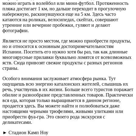
можно играть в волейбол или мини-футбол. Протяженность
пляжа достигает 1 км, но дальше переходит в прогулочную
набережную, раскинувшуюся еще на 5 км. Здесь часто
катаются на роликах, велосипедах, скейтах, совершают
утренние или вечерние пробежки, гуляют и делают
фотографии.
Является не просто местом, где можно приобрести продукты,
но и относится к основным достопримечательностям
Испании. Посетить его нужно хотя бы раз, так как длинные
многоярусные прилавки буквально ломятся от всевозможных
яств. Сюда привозят свежие продукты с разных регионов
страны.
Особого внимания заслуживает атмосфера рынка. Тут
ощущаешь всю энергию каталонских жителей, слышишь их
речь, участвуешь в их жизни. Больше всего туристов поражает
обилие и разнообразие представленных товаров. Практически
вся еда, которая только выращивается в данном регионе,
продается здесь. Вы можете найти и полюбоваться даже
настоящими черными трюфелями, живыми улитками или
приобрести фуа-гра. Это своего рода экскурсия с
деликатесами.
► Стадион Камп Ноу