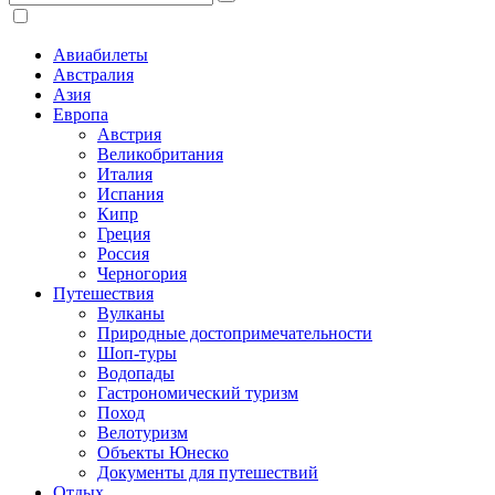
Авиабилеты
Австралия
Азия
Европа
Австрия
Великобритания
Италия
Испания
Кипр
Греция
Россия
Черногория
Путешествия
Вулканы
Природные достопримечательности
Шоп-туры
Водопады
Гастрономический туризм
Поход
Велотуризм
Объекты Юнеско
Документы для путешествий
Отдых