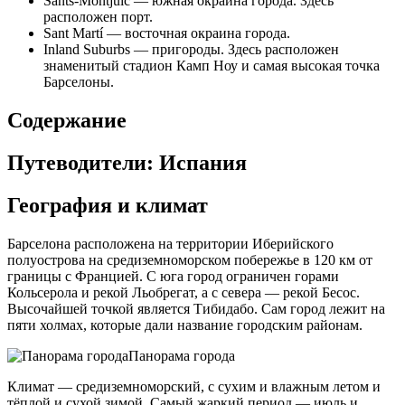
Sants-Montjuïc — южная окраина города. Здесь
расположен порт.
Sant Martí — восточная окраина города.
Inland Suburbs — пригороды. Здесь расположен
знаменитый стадион Камп Ноу и самая высокая точка
Барселоны.
Содержание
Путеводители: Испания
География и климат
Барселона расположена на территории Иберийского
полуострова на средиземноморском побережье в 120 км от
границы с Францией. С юга город ограничен горами
Кольсерола и рекой Льобрегат, а с севера — рекой Бесос.
Высочайшей точкой является Тибидабо. Сам город лежит на
пяти холмах, которые дали название городским районам.
Панорама города
Климат — средиземноморский, с сухим и влажным летом и
тёплой и сухой зимой. Самый жаркий период — июль и