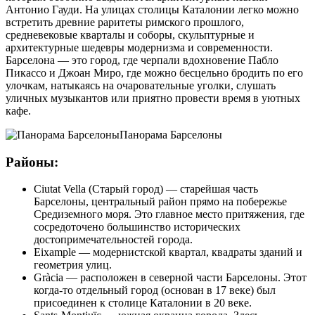
Антонио Гауди. На улицах столицы Каталонии легко можно
встретить древние раритеты римского прошлого,
средневековые кварталы и соборы, скульптурные и
архитектурные шедевры модернизма и современности.
Барселона — это город, где черпали вдохновение Пабло
Пикассо и Джоан Миро, где можно бесцельно бродить по его
улочкам, натыкаясь на очаровательные уголки, слушать
уличных музыкантов или приятно провести время в уютных
кафе.
Панорама Барселоны
Районы:
Ciutat Vella (Старый город) — старейшая часть
Барселоны, центральный район прямо на побережье
Средиземного моря. Это главное место притяжения, где
сосредоточено большинство исторических
достопримечательностей города.
Eixample — модернистской квартал, квадраты зданий и
геометрия улиц.
Gràcia — расположен в северной части Барселоны. Этот
когда-то отдельный город (основан в 17 веке) был
присоединен к столице Каталонии в 20 веке.