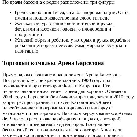
По краям бассейна с водой расположены три фигуры
Греческая богиня Гигея, символ здоровья нации. От ее
имени и пошло известное нам слово гигиена.
Женская фигура с оливковой веточкой в руках,
фруктами и козочкой говорит о плодородии и
процветании.
Женский образ и ребенок, у которых в руках корабль и
рыба олицетворяет неиссякаемые морские ресурсы и
навигацию.
Торговый комплекс Арена Барселона
Прямо рядом с фонтаном расположена Арена Барселона.
Построили круглое красное здание в 1900 году под
руководством архитекторов Фона и Каррераса. Его
первоначальное назначение – арена для корриды. Однако в
2004 году в Барселоне бои быков запретили, затем в 2010 году
запрет распространился по всей Каталонии. Объект
переоборудовали в огромную торговую площадку с
магазинами и ресторанами. На самом верху комплекса Arenas
de Barcelona расположена обзорная площадка, с которой
открывается прекрасный вид на город. Вход на нее
бесплатный, если подниматься на эскалаторе. А вот если
захочется воспользоваться прозрачным лифтом, придется