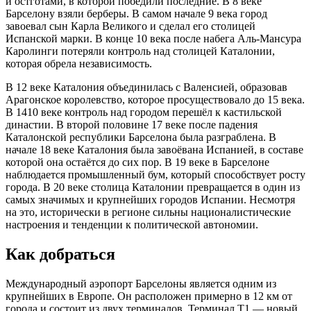
и остготами, в которой победили последние. В 8 веке
Барселону взяли берберы. В самом начале 9 века город
завоевал сын Карла Великого и сделал его столицей
Испанской марки. В конце 10 века после набега Аль-Мансура
Каролинги потеряли контроль над столицей Каталонии,
которая обрела независимость.
В 12 веке Каталония объединилась с Валенсией, образовав
Арагонское королевство, которое просуществовало до 15 века.
В 1410 веке контроль над городом перешёл к кастильской
династии. В второй половине 17 веке после падения
Каталонской республики Барселона была разграблена. В
начале 18 веке Каталония была завоёвана Испанией, в составе
которой она остаётся до сих пор. В 19 веке в Барселоне
наблюдается промышленный бум, который способствует росту
города. В 20 веке столица Каталонии превращается в один из
самых значимых и крупнейших городов Испании. Несмотря
на это, исторически в регионе сильны националистические
настроения и тенденции к политической автономии.
Как добраться
Международный аэропорт Барселоны является одним из
крупнейших в Европе. Он расположен примерно в 12 км от
города и состоит из двух терминалов. Терминал Т1 — новый,