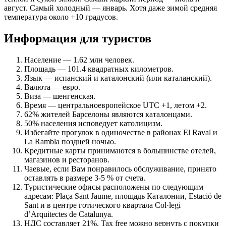
август. Самый холодный — январь. Хотя даже зимой средняя
температура около +10 градусов.
Информация для туристов
Население — 1.62 млн человек.
Площадь — 101.4 квадратных километров.
Язык — испанский и каталонский (или каталанский).
Валюта — евро.
Виза — шенгенская.
Время — центральноевропейское UTC +1, летом +2.
62% жителей Барселоны являются каталонцами.
50% населения исповедует католицизм.
Избегайте прогулок в одиночестве в районах El Raval и
La Rambla поздней ночью.
Кредитные карты принимаются в большинстве отелей,
магазинов и ресторанов.
Чаевые, если Вам понравилось обслуживание, принято
оставлять в размере 3-5 % от счета.
Туристические офисы расположены по следующим
адресам: Plaça Sant Jaume, площадь Каталонии, Estació de
Sant и в центре готического квартала Col·legi
d’Arquitectes de Catalunya.
НДС составляет 21%. Tax free можно вернуть с покупки