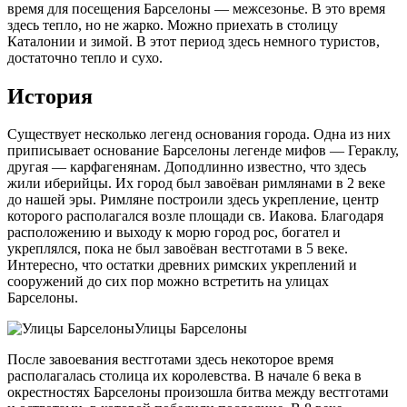
время для посещения Барселоны — межсезонье. В это время
здесь тепло, но не жарко. Можно приехать в столицу
Каталонии и зимой. В этот период здесь немного туристов,
достаточно тепло и сухо.
История
Существует несколько легенд основания города. Одна из них
приписывает основание Барселоны легенде мифов — Гераклу,
другая — карфагенянам. Доподлинно известно, что здесь
жили иберийцы. Их город был завоёван римлянами в 2 веке
до нашей эры. Римляне построили здесь укрепление, центр
которого располагался возле площади св. Иакова. Благодаря
расположению и выходу к морю город рос, богател и
укреплялся, пока не был завоёван вестготами в 5 веке.
Интересно, что остатки древних римских укреплений и
сооружений до сих пор можно встретить на улицах
Барселоны.
Улицы Барселоны
После завоевания вестготами здесь некоторое время
располагалась столица их королевства. В начале 6 века в
окрестностях Барселоны произошла битва между вестготами