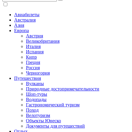
Авиабилеты
Австралия
Азия
Европа
Австрия
Великобритания
Италия
Испания
Кипр
Греция
Россия
Черногория
Путешествия
Вулканы
Природные достопримечательности
Шоп-туры
Водопады
Гастрономический туризм
Поход
Велотуризм
Объекты Юнеско
Документы для путешествий
Отдых