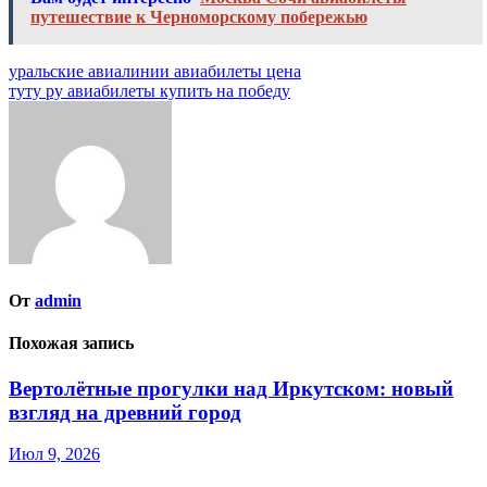
путешествие к Черноморскому побережью
Навигация
уральские авиалинии авиабилеты цена
туту ру авиабилеты купить на победу
по
записям
От
admin
Похожая запись
Вертолётные прогулки над Иркутском: новый
взгляд на древний город
Июл 9, 2026