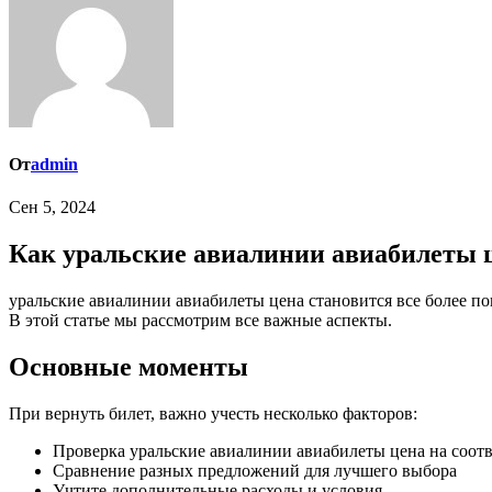
От
admin
Сен 5, 2024
Как уральские авиалинии авиабилеты ц
уральские авиалинии авиабилеты цена становится все более популярным среди тех, кто хочет сделать правильный выбор. Но как правильно вернуть билет и на что стоит обратить внимание?
В этой статье мы рассмотрим все важные аспекты.
Основные моменты
При вернуть билет, важно учесть несколько факторов:
Проверка уральские авиалинии авиабилеты цена на соотв
Сравнение разных предложений для лучшего выбора
Учтите дополнительные расходы и условия