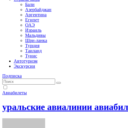
Бали
Азербайджан
Аргентина
Египет
ОАЭ
Израиль
Мальдивы
Шри-ланка
Турция
Таиланд
Тунис
Автотуризм
Экскурсии
Подписка
Авиабилеты
уральские авиалинии авиабил