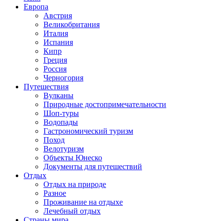
Европа
Австрия
Великобритания
Италия
Испания
Кипр
Греция
Россия
Черногория
Путешествия
Вулканы
Природные достопримечательности
Шоп-туры
Водопады
Гастрономический туризм
Поход
Велотуризм
Объекты Юнеско
Документы для путешествий
Отдых
Отдых на природе
Разное
Проживание на отдыхе
Лечебный отдых
Страны мира