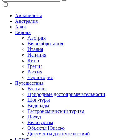
Авиабилеты
Австралия
Азия
Европа
Австрия
Великобритания
Италия
Испания
Кипр
Греция
Россия
Черногория
Путешествия
Вулканы
Природные достопримечательности
Шоп-туры
Водопады
Гастрономический туризм
Поход
Велотуризм
Объекты Юнеско
Документы для путешествий
Отдых