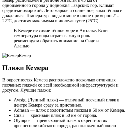
Кемер расположен в регионе Анталья в 43 км от
одноимённого города у подножия Таврских гор. Климат —
средиземноморский. Лето жаркое и солнечное, зима тёплая и
дождливая. Температура воды в море в июне примерно 21-
22°C, достигая максимума в июле-августе (25°C).
В Кемере не самое тёплое море в Анталье. Если
температура воды играет важную роль
рекомендуем обратить внимание на Сиде и
Аланью.
Кемер
Пляжи Кемера
В окрестностях Кемера расположено несколько отличных
песчаных пляжей со всей необходимой инфраструктурой и
досугом. Лучшие пляжи:
Ayısigi (Лунный пляж) — отличный песчаный пляж в
центре Кемера сразу за пристанью.
Adrasan — пляж с золотистым песком в 50 км от Кемера.
Cirali — красивый пляж в 50 км от города.
Olympos — превосходный пляж в окрестностях
древнего ликийского города, расположенный около