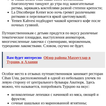
благополучно танцуют до утра под зажигательные
ритмы, заряжаясь коктейлями разной степени крепости;
La Discotheque Kemer всю ночь гремит различными
ритмами и переливается яркой цветомузыкой;
Yemen Kahvesi подбодрит чашкой крепкого кофе после
ночных гуляний.
Путешественникам с детьми придутся по вкусу различные
тематические площадки, выступления аниматоров,
многочисленные лавочки с сувенирами, мороженным,
турецкими лакомствами. Словом, скучно не будет.
Вам будет интересно
Обзор района Махмутлар в
Турции, в Алании
Особое место в отзывах путешественников занимает ресторан
Cihan Usta, расположенный в одной из небольших улочек по
левую сторону от центрального бульвара Аватюрк. Здесь
можно, что называется, попробовать Турцию на вкус:
великолепные лепешки с начинкой из мяса, овощей и
фруктов;
сочные шашлыки из маринованной ягнятины;