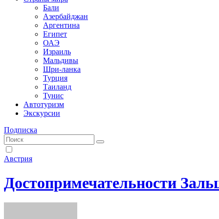
Бали
Азербайджан
Аргентина
Египет
ОАЭ
Израиль
Мальдивы
Шри-ланка
Турция
Таиланд
Тунис
Автотуризм
Экскурсии
Подписка
Австрия
Достопримечательности Заль