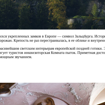
хся укрепленных замков в Европе — символ Зальцбурга. История
орожан. Крепость не раз перестраивалась, в ее облике и внутр
расивейшим светским интерьерам европейской поздней готики.
ригует туристов инквизиторская Комната пыток. Приметная дост
й мощным звучанием.