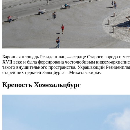
Барочная площадь Резиденплац — сердце Старого города и ме
XVII веке и была форсирована честолюбивым князем-архиеписк
такого внушительного пространства. Украшающий Резиденплац
старейших церквей Зальцбурга – Михаэльскирхе.
Крепость Хоэнзальцбург