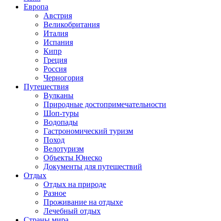
Европа
Австрия
Великобритания
Италия
Испания
Кипр
Греция
Россия
Черногория
Путешествия
Вулканы
Природные достопримечательности
Шоп-туры
Водопады
Гастрономический туризм
Поход
Велотуризм
Объекты Юнеско
Документы для путешествий
Отдых
Отдых на природе
Разное
Проживание на отдыхе
Лечебный отдых
Страны мира