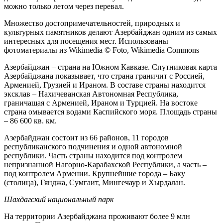
можно только летом через перевал.
Множество достопримечательностей, природных и
культурных памятников делают Азербайджан одним из самых
интересных для посещения мест. Использованы
фотоматериалы из Wikimedia © Foto, Wikimedia Commons
Азербайджан – страна на Южном Кавказе. Спутниковая карта
Азербайджана показывает, что страна граничит с Россией,
Арменией, Грузией и Ираном. В составе страны находится
эксклав – Нахичеванская Автономная Республика,
граничащая с Арменией, Ираном и Турцией. На востоке
страна омывается водами Каспийского моря. Площадь страны
– 86 600 кв. км.
Азербайджан состоит из 66 районов, 11 городов
республиканского подчинения и одной автономной
республики. Часть страны находится под контролем
непризнанной Нагорно-Карабахской Республики, а часть –
под контролем Армении. Крупнейшие города – Баку
(столица), Гянджа, Сумгаит, Мингечаур и Хырдалан.
Шахдагский национальный парк
На территории Азербайджана проживают более 9 млн