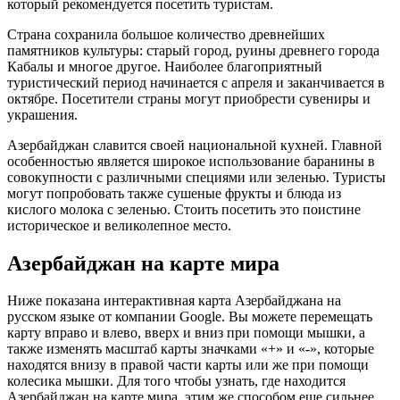
который рекомендуется посетить туристам.
Страна сохранила большое количество древнейших
памятников культуры: старый город, руины древнего города
Кабалы и многое другое. Наиболее благоприятный
туристический период начинается с апреля и заканчивается в
октябре. Посетители страны могут приобрести сувениры и
украшения.
Азербайджан славится своей национальной кухней. Главной
особенностью является широкое использование баранины в
совокупности с различными специями или зеленью. Туристы
могут попробовать также сушеные фрукты и блюда из
кислого молока с зеленью. Стоить посетить это поистине
историческое и великолепное место.
Азербайджан на карте мира
Ниже показана интерактивная карта Азербайджана на
русском языке от компании Google. Вы можете перемещать
карту вправо и влево, вверх и вниз при помощи мышки, а
также изменять масштаб карты значками «+» и «-», которые
находятся внизу в правой части карты или же при помощи
колесика мышки. Для того чтобы узнать, где находится
Азербайджан на карте мира, этим же способом еще сильнее