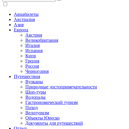
Авиабилеты
Австралия
Азия
Европа
Австрия
Великобритания
Италия
Испания
Кипр
Греция
Россия
Черногория
Путешествия
Вулканы
Природные достопримечательности
Шоп-туры
Водопады
Гастрономический туризм
Поход
Велотуризм
Объекты Юнеско
Документы для путешествий
Отдых