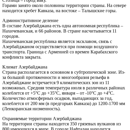
Столица – город Баку.
Горами занято около половины территории страны. На севере
находится хребет Кавказа, на востоке – Талышские горы.
Административное деление
В составе Азербайджана есть одна автономная республика –
Нахичеванская, и 66 районов. В стране насчитывается 11
городов.
Нахичеванская республика является эксклавом, связь с
Азербайджаном осуществляется при помощи воздушного
транспорта. Граница с Арменией со времен Карабахского
конфликта закрыта.
Климат Азербайджана
Страна располагается в основном в субтропической зоне. Из-
за большой протяженности и многообразия рельефа в
Азербайджане встречается 9 климатических зон из 11
возможных. Средняя температура июля в различных районах
колеблется от +5°С до +35°С, января – от -10°С до +4°С.
Количество атмосферных осадков, выпадающих за год,
колеблется от 200 мм (в предгорьях Кавказа) до 1200-1700 мм
(Ленкоранская низменность).
Охраняемые территории Азербайджана
На территории страны находится 350 грязевых вулканов из
800 имеющихся в мире. В городе Нафталан находится