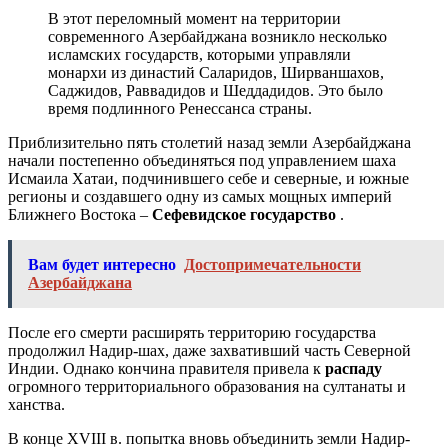
В этот переломный момент на территории
современного Азербайджана возникло несколько
исламских государств, которыми управляли
монархи из династий Саларидов, Ширваншахов,
Саджидов, Раввадидов и Шеддадидов. Это было
время подлинного Ренессанса страны.
Приблизительно пять столетий назад земли Азербайджана
начали постепенно объединяться под управлением шаха
Исмаила Хатаи, подчинившего себе и северные, и южные
регионы и создавшего одну из самых мощных империй
Ближнего Востока –
Сефевидское государство
.
Вам будет интересно
Достопримечательности
Азербайджана
После его смерти расширять территорию государства
продолжил Надир-шах, даже захвативший часть Северной
Индии. Однако кончина правителя привела к
распаду
огромного территориального образования на султанаты и
ханства.
В конце XVIII в. попытка вновь объединить земли Надир-