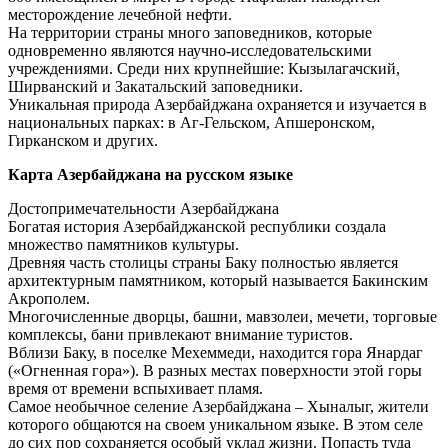
месторождение лечебной нефти.
На территории страны много заповедников, которые
одновременно являются научно-исследовательскими
учреждениями. Среди них крупнейшие: Кызылагачский,
Ширванский и Закатальский заповедники.
Уникальная природа Азербайджана охраняется и изучается в
национальных парках: в Аг-Гельском, Апшеронском,
Гирканском и других.
Карта Азербайджана на русском языке
Достопримечательности Азербайджана
Богатая история Азербайджанской республики создала
множество памятников культуры.
Древняя часть столицы страны Баку полностью является
архитектурным памятником, который называется Бакинским
Акрополем.
Многочисленные дворцы, башни, мавзолеи, мечети, торговые
комплексы, бани привлекают внимание туристов.
Вблизи Баку, в поселке Мехеммеди, находится гора Янардаг
(«Огненная гора»). В разных местах поверхности этой горы
время от времени вспыхивает пламя.
Самое необычное селение Азербайджана – Хыналыг, жители
которого общаются на своем уникальном языке. В этом селе
до сих пор сохраняется особый уклад жизни. Попасть туда