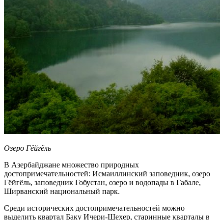
Озеро Гёйгёль
В Азербайджане множество природных
достопримечательностей: Исмаиллинский заповедник, озеро
Гёйгёль, заповедник Гобустан, озеро и водопады в Габале,
Ширванский национальный парк.
Среди исторических достопримечательностей можно
выделить квартал Баку Ичери-Шехер, старинные кварталы в