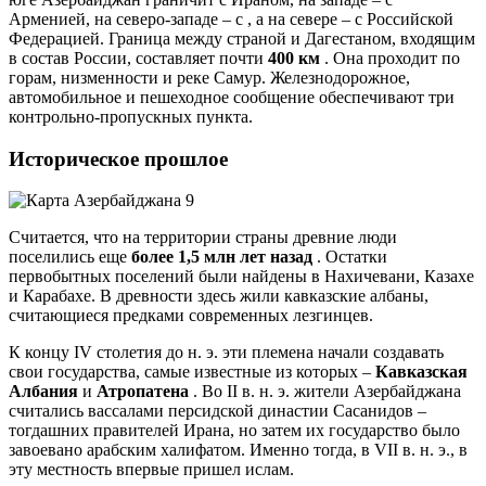
Арменией, на северо-западе – с , а на севере – с Российской
Федерацией. Граница между страной и Дагестаном, входящим
в состав России, составляет почти
400 км
. Она проходит по
горам, низменности и реке Самур. Железнодорожное,
автомобильное и пешеходное сообщение обеспечивают три
контрольно-пропускных пункта.
Историческое прошлое
Считается, что на территории страны древние люди
поселились еще
более 1,5 млн лет назад
. Остатки
первобытных поселений были найдены в Нахичевани, Казахе
и Карабахе. В древности здесь жили кавказские албаны,
считающиеся предками современных лезгинцев.
К концу IV столетия до н. э. эти племена начали создавать
свои государства, самые известные из которых –
Кавказская
Албания
и
Атропатена
. Во II в. н. э. жители Азербайджана
считались вассалами персидской династии Сасанидов –
тогдашних правителей Ирана, но затем их государство было
завоевано арабским халифатом. Именно тогда, в VII в. н. э., в
эту местность впервые пришел ислам.