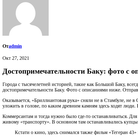
От
admin
Окт 27, 2021
Достопримечательности Баку: фото с 
Города с тысячелетней историей, такие как Большой Баку, всегда вызывают какой-то трепет в душе. Здесь можно погрузиться в глубину веков и ощутить, как жили до нас. В этом вам помогут
достопримечательности Баку. Фото с описаниями ниже. Отправ
Оказывается, «Бриллиантовая рука» сняли не в Стамбуле, не в 
уложить в голове, по каким древним камням здесь ходят люди.
Коммерсантам и тогда нужно было где-то останавливаться. Для 
живому «транспорту». В основном там останавливались купцы
Кстати о кино, здесь снимался также фильм «Тегеран 43