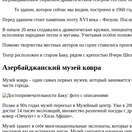
То здание, которое сейчас мы видим, построено в 1960 
Перед зданием стоит памятник поэту XVI века – Физули. После
В начале 20 века создавались драматические кружки, инициа
исполняли народные песни и мугамы. Учитывая особое положе
Помимо творчества местных авторов на сцене ставились произ
Театр расположен в старом Баку, рядом с крепостью Ичери Шех
Азербайджанский музей ковра
Музей ковра – один самых первых музеев, который занимается 
части города.
Позже в 90х годах музей переехал в Музейный центр. Уже в 20
достиг 14 тысяч экспозиций, множество различной посуды с д
ковер «Овчулуг» и «Хила Афшан».
Музей хранит в себе многонациональные экспонаты, которые вы
рисунков вы не встречали нигде. Музей считается научным це