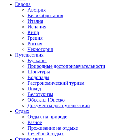
Европа
Австрия
Великобритания
Италия
Испания
Кипр
Греция
Россия
Черногория
Путешествия
Вулканы
Природные достопримечательности
Шоп-туры
Водопады
Гастрономический туризм
Поход
Велотуризм
Объекты Юнеско
Документы для путешествий
Отдых
Отдых на природе
Разное
Проживание на отдыхе
Лечебный отдых
Страны мира