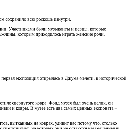
том сохранило всю роскошь изнутри.
нции. Участниками были музыканты и певцы, которые
ужчины, которым приходилось играть женские роли.
я первая экспозиция открылась в Джума-мечети, в исторической
стиле свернутого ковра. Фонд музея был очень велик, он
вки и ковры. В музее есть два самых ценных экспоната –
ов, вытканных на коврах, удивит вас потому что, столько
ых симпозиумах, на которых они не остаются незамеченными.