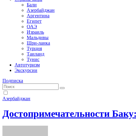
Бали
Азербайджан
Аргентина
Египет
ОАЭ
Израиль
Мальдивы
Шри-ланка
Турция
Таиланд
Тунис
Автотуризм
Экскурсии
Подписка
Азербайджан
Достопримечательности Баку: