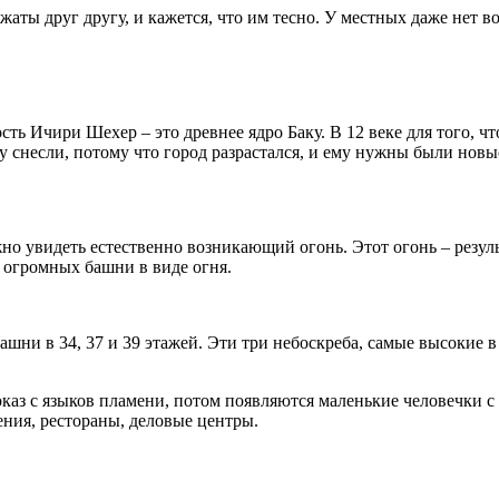
ты друг другу, и кажется, что им тесно. У местных даже нет в
ть Ичири Шехер – это древнее ядро Баку. В 12 веке для того, ч
снесли, потому что город разрастался, и ему нужны были новы
но увидеть естественно возникающий огонь. Этот огонь – резул
и огромных башни в виде огня.
ашни в 34, 37 и 39 этажей. Эти три небоскреба, самые высокие 
каз с языков пламени, потом появляются маленькие человечки с
ения, рестораны, деловые центры.