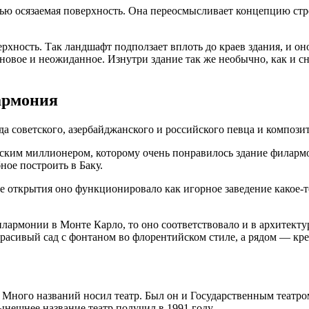
ью осязаемая поверхность. Она переосмысливает концепцию стро
рхность. Так ландшафт подползает вплоть до краев здания, и оно
 новое и неожиданное. Изнутри здание так же необычно, как и 
армония
а советского, азербайджанского и российского певца и композ
ским миллионером, которому очень понравилось здание филармо
ое построить в Баку.
лармонии в Монте Карло, то оно соответствовало и в архитектур
асивый сад с фонтаном во флорентийском стиле, а рядом — креп
. Много названий носил театр. Был он и Государственным театр
нешнее название театр получил в 1991 году.