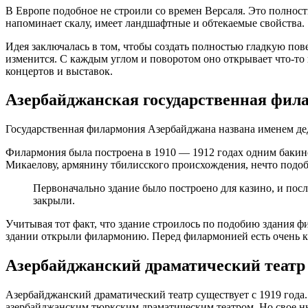
В Европе подобное не строили со времен Версаля. Это полност
напоминает скалу, имеет ландшафтные и обтекаемые свойства.
Идея заключалась в том, чтобы создать полностью гладкую пове
изменится. С каждым углом и поворотом оно открывает что-то
концертов и выставок.
Азербайджанская государственная фил
Государственная филармония Азербайджана названа именем дед
Филармония была построена в 1910 — 1912 годах одним бакин
Микаелову, армянину тбилисского происхождения, нечто подобн
Первоначально здание было построено для казино, и после открытия оно функционировало как игорное заведение какое-то время. Но после прихода советской власти казино
закрыли.
Учитывая тот факт, что здание строилось по подобию здания фи
здании открыли филармонию. Перед филармонией есть очень кр
Азербайджанский драматический театр
Азербайджанский драматический театр существует с 1919 года
азербайджанским тюркским драматическим театром. Но свое ны