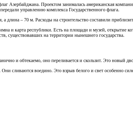
флаг Азербайджана. Проектом занималась американская компания 
 передали управлению комплекса Государственного флага.
м, а длина – 70 м. Расходы на строительство составили приблизи
имна и карта республики. Есть на площади и музей, открытие ко
нств, существовавших на территории нынешнего государства.
нично и обтекаемо, оно переливается и скользит. Это новый дво
й. Они сливаются воедино. Это взрыв белого и свет особенно сил