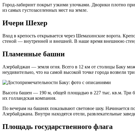
Город-лабиринт покрыт узкими улочками. Дворики плотно прижа
из самых густозаселенных мест на земле.
Ичери Шехер
Вход в крепость открывается через Шемахинские ворота. Крепос
стеной — внутренней и внешней. В наше время внешнюю стену 
Пламенные башни
Азербайджан — земля огня. Всего в 12 км от столицы Баку мож
неудивительно, что на самой высокой точке города возвели тр
Высота башен — 190 м, общей площадью в 227 тыс. кв.м. Три б
их голландская компания.
По вечерам на башнях показывают световое шоу. Начинается по
Азербайджана. Внутри находятся отели, развлекательные завед
Площадь государственного флага