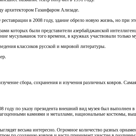
году архитектором Газанфаром Ализаде.
 реставрации в 2008 году, здание обрело новую жизнь, но при э
торами которых были представители азербайджанской интеллиге
ние мусульманок того времени, в кружках участвовали только м
ведения классиков русской и мировой литературы.
ер.
изучение сбора, сохранения и изучения различных ковров. Сама
08 году по указу президента внешний вид музея был выполнен в 
рагоценными камнями и металлами, национальные костюмы, выши
глядят весьма интересно. Огромное количество разных орнамент
нтром по созданию ковров и часто принимает участие в различн