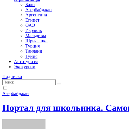
Бали
Азербайджан
Аргентина
Египет
ОАЭ
Израиль
Мальдивы
Шри-ланка
Турция
Таиланд
Тунис
Автотуризм
Экскурсии
Подписка
Азербайджан
Портал для школьника. Само