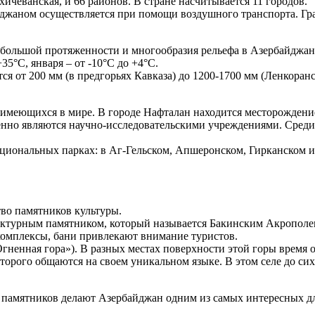
ичеванская, и 66 районов. В стране насчитывается 11 городов.
айджаном осуществляется при помощи воздушного транспорта. Гр
а большой протяженности и многообразия рельефа в Азербайджан
35°С, января – от -10°С до +4°С.
я от 200 мм (в предгорьях Кавказа) до 1200-1700 мм (Ленкоранс
0 имеющихся в мире. В городе Нафталан находится месторождени
енно являются научно-исследовательскими учреждениями. Сред
ациональных парках: в Аг-Гельском, Апшеронском, Гирканском и
во памятников культуры.
тектурным памятником, который называется Бакинским Акрополе
комплексы, бани привлекают внимание туристов.
Огненная гора»). В разных местах поверхности этой горы время 
орого общаются на своем уникальном языке. В этом селе до сих
памятников делают Азербайджан одним из самых интересных дл