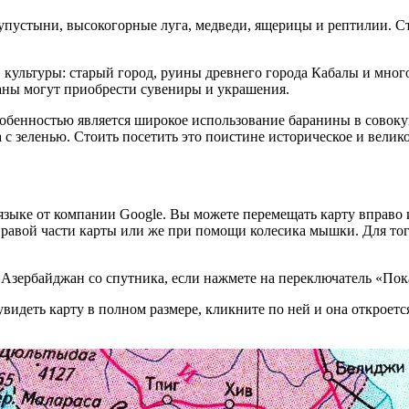
олупустыни, высокогорные луга, медведи, ящерицы и рептилии. 
культуры: старый город, руины древнего города Кабалы и мног
траны могут приобрести сувениры и украшения.
собенностью является широкое использование баранины в совок
с зеленью. Стоить посетить это поистине историческое и велик
языке от компании Google. Вы можете перемещать карту вправо 
 правой части карты или же при помощи колесика мышки. Для тог
 Азербайджан со спутника, если нажмете на переключатель «Пок
видеть карту в полном размере, кликните по ней и она откроется