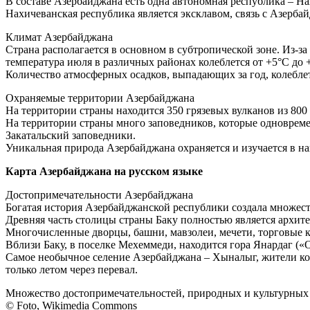
В составе Азербайджана есть одна автономная республика – Нах
Нахичеванская республика является эксклавом, связь с Азерб
Климат Азербайджана
Страна располагается в основном в субтропической зоне. Из-з
температура июля в различных районах колеблется от +5°С до +
Количество атмосферных осадков, выпадающих за год, колеблетс
Охраняемые территории Азербайджана
На территории страны находится 350 грязевых вулканов из 80
На территории страны много заповедников, которые одноврем
Закатальский заповедники.
Уникальная природа Азербайджана охраняется и изучается в н
Карта Азербайджана на русском языке
Достопримечательности Азербайджана
Богатая история Азербайджанской республики создала множест
Древняя часть столицы страны Баку полностью является архи
Многочисленные дворцы, башни, мавзолеи, мечети, торговые 
Вблизи Баку, в поселке Мехеммеди, находится гора Янардаг («
Самое необычное селение Азербайджана – Хыналыг, жители кот
только летом через перевал.
Множество достопримечательностей, природных и культурных 
© Foto, Wikimedia Commons