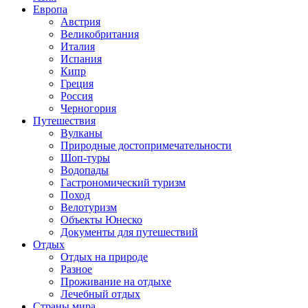
Европа
Австрия
Великобритания
Италия
Испания
Кипр
Греция
Россия
Черногория
Путешествия
Вулканы
Природные достопримечательности
Шоп-туры
Водопады
Гастрономический туризм
Поход
Велотуризм
Объекты Юнеско
Документы для путешествий
Отдых
Отдых на природе
Разное
Проживание на отдыхе
Лечебный отдых
Страны мира