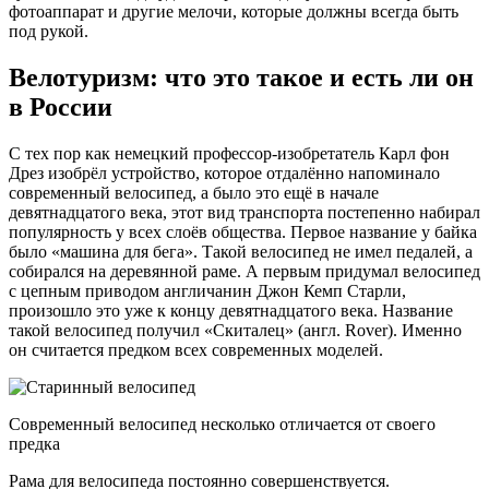
фотоаппарат и другие мелочи, которые должны всегда быть
под рукой.
Велотуризм: что это такое и есть ли он
в России
С тех пор как немецкий профессор-изобретатель Карл фон
Дрез изобрёл устройство, которое отдалённо напоминало
современный велосипед, а было это ещё в начале
девятнадцатого века, этот вид транспорта постепенно набирал
популярность у всех слоёв общества. Первое название у байка
было «машина для бега». Такой велосипед не имел педалей, а
собирался на деревянной раме. А первым придумал велосипед
с цепным приводом англичанин Джон Кемп Старли,
произошло это уже к концу девятнадцатого века. Название
такой велосипед получил «Скиталец» (англ. Rover). Именно
он считается предком всех современных моделей.
Современный велосипед несколько отличается от своего
предка
Рама для велосипеда постоянно совершенствуется.