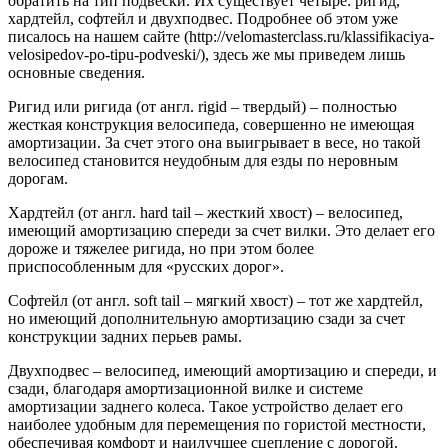
обратить на тип подвески. Их существует четыре: ригид,
хардтейл, софтейл и двухподвес. Подробнее об этом уже
писалось на нашем сайте (http://velomasterclass.ru/klassifikaciya-
velosipedov-po-tipu-podveski/), здесь же мы приведем лишь
основные сведения.
Ригид или ригида (от англ. rigid – твердый) – полностью
жесткая конструкция велосипеда, совершенно не имеющая
амортизации. За счет этого она выигрывает в весе, но такой
велосипед становится неудобным для езды по неровным
дорогам.
Хардтейл (от англ. hard tail – жесткий хвост) – велосипед,
имеющий амортизацию спереди за счет вилки. Это делает его
дороже и тяжелее ригида, но при этом более
приспособленным для «русских дорог».
Софтейл (от англ. soft tail – мягкий хвост) – тот же хардтейл,
но имеющий дополнительную амортизацию сзади за счет
конструкции задних перьев рамы.
Двухподвес – велосипед, имеющий амортизацию и спереди, и
сзади, благодаря амортизационной вилке и системе
амортизации заднего колеса. Такое устройство делает его
наиболее удобным для перемещения по гористой местности,
обеспечивая комфорт и наилучшее сцепление с дорогой.