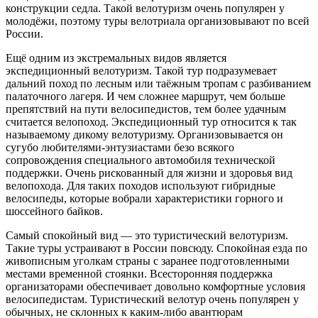
конструкции седла. Такой велотуризм очень популярен у
молодёжи, поэтому туры велотриала организовывают по всей
России.
Ещё одним из экстремальных видов является
экспедиционный велотуризм. Такой тур подразумевает
дальний поход по лесным или таёжным тропам с разбиванием
палаточного лагеря. И чем сложнее маршрут, чем больше
препятствий на пути велосипедистов, тем более удачным
считается велопоход. Экспедиционный тур относится к так
называемому дикому велотуризму. Организовывается он
сугубо любителями-энтузиастами безо всякого
сопровождения специального автомобиля технической
поддержки. Очень рискованный для жизни и здоровья вид
велопохода. Для таких походов используют гибридные
велосипеды, которые вобрали характеристики горного и
шоссейного байков.
Самый спокойный вид — это туристический велотуризм.
Такие туры устраивают в России повсюду. Спокойная езда по
живописным уголкам страны с заранее подготовленными
местами временной стоянки. Всесторонняя поддержка
организаторами обеспечивает довольно комфортные условия
велосипедистам. Туристический велотур очень популярен у
обычных, не склонных к каким-либо авантюрам