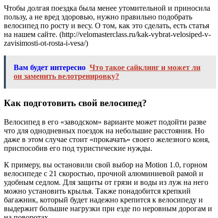
Чтобы долгая поездка была менее утомительной и приносила
пользу, а не вред здоровью, нужно правильно подобрать
велосипед по росту и весу. О том, как это сделать, есть статья
на нашем сайте. (http://velomasterclass.ru/kak-vybrat-velosiped-v-
zavisimosti-ot-rosta-i-vesa/)
Вам будет интересно
Что такое сайклинг и может ли
он заменить велотренировку?
Как подготовить свой велосипед?
Велосипед в его «заводском» варианте может подойти разве
что для однодневных поездок на небольшие расстояния. Но
даже в этом случае стоит «прокачать» своего железного коня,
приспособив его под туристические нужды.
К примеру, вы остановили свой выбор на Motion 1.0, горном
велосипеде с 21 скоростью, прочной алюминиевой рамой и
удобным седлом. Для защиты от грязи и воды из луж на него
можно установить крылья. Также понадобится крепкий
багажник, который будет надежно крепится к велосипеду и
выдержит большие нагрузки при езде по неровным дорогам и
на поворотах.