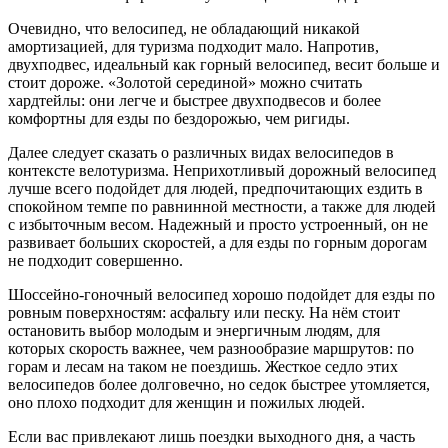
Очевидно, что велосипед, не обладающий никакой
амортизацией, для туризма подходит мало. Напротив,
двухподвес, идеальный как горный велосипед, весит больше и
стоит дороже. «Золотой серединой» можно считать
хардтейлы: они легче и быстрее двухподвесов и более
комфортны для езды по бездорожью, чем ригиды.
Далее следует сказать о различных видах велосипедов в
контексте велотуризма. Неприхотливый дорожный велосипед
лучше всего подойдет для людей, предпочитающих ездить в
спокойном темпе по равнинной местности, а также для людей
с избыточным весом. Надежный и просто устроенный, он не
развивает больших скоростей, а для езды по горным дорогам
не подходит совершенно.
Шоссейно-гоночный велосипед хорошо подойдет для езды по
ровным поверхностям: асфальту или песку. На нём стоит
остановить выбор молодым и энергичным людям, для
которых скорость важнее, чем разнообразие маршрутов: по
горам и лесам на таком не поездишь. Жесткое седло этих
велосипедов более долговечно, но седок быстрее утомляется,
оно плохо подходит для женщин и пожилых людей.
Если вас привлекают лишь поездки выходного дня, а часть