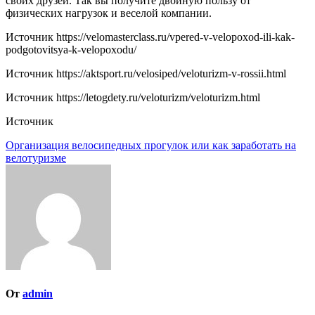
своих друзей. Так вы получите двойную пользу от
физических нагрузок и веселой компании.
Источник
https://velomasterclass.ru/vpered-v-velopoxod-ili-kak-
podgotovitsya-k-velopoxodu/
Источник
https://aktsport.ru/velosiped/veloturizm-v-rossii.html
Источник
https://letogdety.ru/veloturizm/veloturizm.html
Источник
Навигация
Организация велосипедных прогулок или как заработать на
велотуризме
по
записям
От
admin