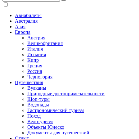
Авиабилеты
Австралия
Азия
Европа
Австрия
Великобритания
Италия
Испания
Кипр
Греция
Россия
Черногория
Путешествия
Вулканы
Природные достопримечательности
Шоп-туры
Водопады
Гастрономический туризм
Поход
Велотуризм
Объекты Юнеско
Документы для путешествий
Отдых