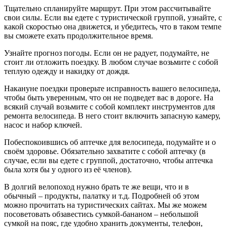
Тщательно спланируйте маршрут. При этом рассчитывайте
свои силы. Если вы едете с туристической группой, узнайте, с
какой скоростью она движется, и убедитесь, что в таком темпе
вы сможете ехать продолжительное время.
Узнайте прогноз погоды. Если он не радует, подумайте, не
стоит ли отложить поездку. В любом случае возьмите с собой
теплую одежду и накидку от дождя.
Накануне поездки проверьте исправность вашего велосипеда,
чтобы быть уверенным, что он не подведет вас в дороге. На
всякий случай возьмите с собой комплект инструментов для
ремонта велосипеда. В него стоит включить запасную камеру,
насос и набор ключей.
Побеспокоившись об аптечке для велосипеда, подумайте и о
своём здоровье. Обязательно захватите с собой аптечку (в
случае, если вы едете с группой, достаточно, чтобы аптечка
была хотя бы у одного из её членов).
В долгий велопоход нужно брать те же вещи, что и в
обычный – продукты, палатку и т.д. Подробней об этом
можно прочитать на туристических сайтах. Мы же можем
посоветовать обзавестись сумкой-бананом – небольшой
сумкой на пояс, где удобно хранить документы, телефон,