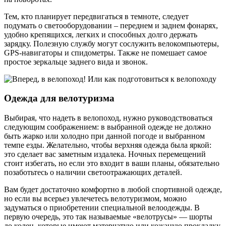
Тем, кто планирует передвигаться в темноте, следует
подумать о светооборудовании – переднем и заднем фонарях,
удобно крепящихся, легких и способных долго держать
зарядку. Полезную службу могут сослужить велокомпьютеры,
GPS-навигаторы и спидометры. Также не помешает самое
простое зеркальце заднего вида и звонок.
Одежда для велотуризма
Выбирая, что надеть в велопоход, нужно руководствоваться
следующим соображением: в выбранной одежде не должно
быть жарко или холодно при данной погоде и выбранном
темпе езды. Желательно, чтобы верхняя одежда была яркой:
это сделает вас заметным издалека. Ночных перемещений
стоит избегать, но если это входит в ваши планы, обязательно
позаботьтесь о наличии светоотражающих деталей.
Вам будет достаточно комфортно в любой спортивной одежде,
но если вы всерьез увлечетесь велотуризмом, можно
задуматься о приобретении специальной велоодежды. В
первую очередь, это так называемые «велотрусы» — шорты
до колен, которые имеют матерчатую или кожаную прокладку,