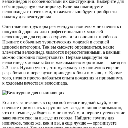
велосипедов и особенностями их конструкций. Выберите для
себя подходящую экипировку. Если вы планируете
велопоходы с ночевками, то желательно будет приобрести
палатку для велотуризма.
Опытные инструкторы рекомендуют новичкам не спешить с
покупкой дорогих или профессиональных моделей
велосипедов для горного туризма или гоночных пробегов.
Начните с обычных туристических моделей в средней
ценовой категории. Так вы сможете определиться, какие
элементы велосипеда являются первостепенными, а какими
можно спокойно пожертвовать. Первые маршруты на
велосипедах должны быть максимально короткими — заезд на
2-3 часа. Нужно учесть, что мускулатура у новичков еще не
разработана и перегрузки приведут к боли в мышцах. Кроме
того, нужно просто набраться опыта вождения и привыкнуть
к ходовым качествам велосипеда.
Если вы записались в городской велосипедный клуб, то не
спешите примыкать к групповым заездам: вполне возможно,
что их темп езды будет вам не по зубам, и первое путешествие
закончится еще на выезде из города. Найдите группу для
новичков, таких же, как и вы, а еще лучше — организуете