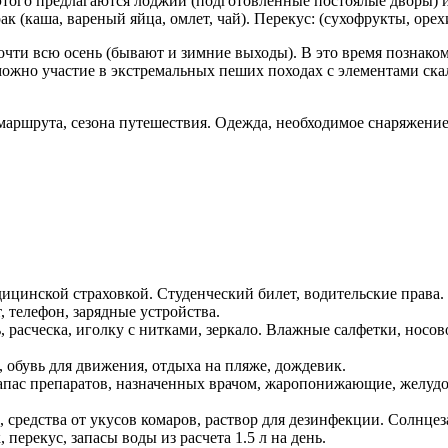
 этого предлагаются лоджии (подготовленные постоялые дворы) и
 (каша, вареный яйца, омлет, чай). Перекус: (сухофрукты, орехи
очти всю осень (бывают и зимние выходы). В это время познако
зможно участие в экстремальных пеших походах с элементами с
маршрута, сезона путешествия. Одежда, необходимое снаряжение
ицинской страховкой. Студенческий билет, водительские права.
 телефон, зарядные устройства.
 расческа, иголку с нитками, зеркало. Влажные салфетки, носов
 обувь для движения, отдыха на пляже, дождевик.
апас препаратов, назначенных врачом, жаропонижающие, желудоч
 средства от укусов комаров, раствор для дезинфекции. Солнце
перекус, запасы воды из расчета 1.5 л на день.