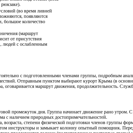
 рюкзаке).
условий (во время ливней
сложняются, появляются
и, большое количество
аничения (маршрут
исит от присутствия
, людей с ослабленным
стоятельно с подготовленными членами группы, подробным анал
ествий. Отправным пунктом выбирают курорт Крыма (в основно
а, оговаривается маршрут движения, продолжительность. Служб
товой промежуток дня. Группа начинает движение рано утром. С
ма с наличием природных достопримечательностей.
а, возраста, степени физической подготовки членов группы фо
отом инструкторы и замыкает колонну опытный помощник. Пере