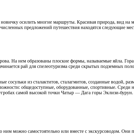
 новичку осилить многие маршруты. Красивая природа, вид на 
очисленных предложений путешествия находятся следующие мес
ова. На нем образованы плоские формы, называемые яйла. Гора 
чинается рай для спелеотуризма среди скрытых подземных полост
чные сосульки из сталактитов, сталагмитов, созданные водой, 
 сложности: общедоступные, оборудованные, спортивные. Среди
угробах самой высокой точки Чатыр — Дага горы Эклизи-бурун. 
 ним можно самостоятельно или вместе с экскурсоводом. Они п