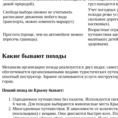
дикой природой).
груз находится в
Учет погодных 
Свобода выбора (можно не учитывать
походы резко у
расписание движения любого вида
скользкие дорог
транспорта, можно изменить маршрут).
насекомых).
Возрастные огр
Простота (проще, чем на автомобиле можно
путешествия зав
пересечь границы).
маленьких детей
здоровьем).
Какие бывают походы
Механизм организации похода реализуется в двух видах: само
обеспечивается организованными видами туристических путеш
опытный инструктор. Заранее оплачиваются услуги инструктор
горам.
Пеший поход по Крыму бывает:
Однодневное путешествие без палаток. Используется све
6 часов. Для походов выбираются живописные места Кры
Многодневные путешествия. В зависимости от количеств
(носильщики) с вещами. Они двигаются быстрее всех. П