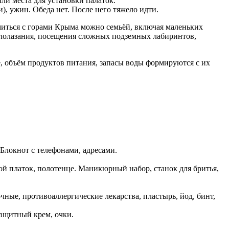
ли места для установки палаток.
), ужин. Обеда нет. После него тяжело идти.
миться с горами Крыма можно семьёй, включая маленьких
калолазания, посещения сложных подземных лабиринтов,
, объём продуктов питания, запасы воды формируются с их
 Блокнот с телефонами, адресами.
ой платок, полотенце. Маникюрный набор, станок для бритья,
ные, противоаллергические лекарства, пластырь, йод, бинт,
защитный крем, очки.