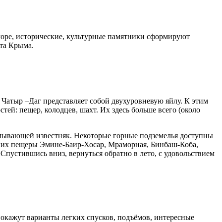
море, исторические, культурные памятники сформируют
та Крыма.
Чатыр –Даг представляет собой двухуровневую яйлу. К этим
ей: пещер, колодцев, шахт. Их здесь больше всего (около
размывающей известняк. Некоторые горные подземелья доступны
 них пещеры Эмине-Баир-Хосар, Мраморная, Бинбаш-Коба,
Спустившись вниз, вернуться обратно в лето, с удовольствием
окажут варианты легких спусков, подъёмов, интересные