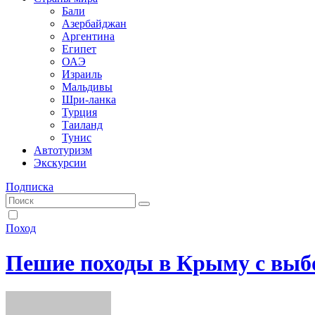
Бали
Азербайджан
Аргентина
Египет
ОАЭ
Израиль
Мальдивы
Шри-ланка
Турция
Таиланд
Тунис
Автотуризм
Экскурсии
Подписка
Поход
Пешие походы в Крыму с вы