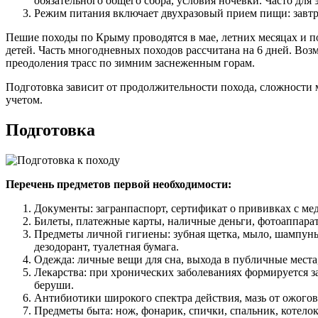
обязательного общего сбора, условия ночевки. Часто для
Режим питания включает двухразовый прием пищи: завтрак
Пешие походы по Крыму проводятся в мае, летних месяцах и п
детей. Часть многодневных походов рассчитана на 6 дней. Во
преодоления трасс по зимним заснеженным горам.
Подготовка зависит от продолжительности похода, сложности 
учетом.
Подготовка
Перечень предметов первой необходимости:
Документы: загранпаспорт, сертификат о прививках с мед
Билеты, платежные карты, наличные деньги, фотоаппарат,
Предметы личной гигиены: зубная щетка, мыло, шампунь,
дезодорант, туалетная бумага.
Одежда: личные вещи для сна, выхода в публичные места,
Лекарства: при хронических заболеваниях формируется з
беруши.
Антибиотики широкого спектра действия, мазь от ожогов,
Предметы быта: нож, фонарик, спички, спальник, котелок, 