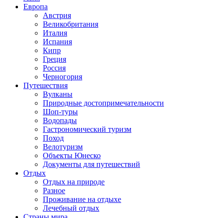
Европа
Австрия
Великобритания
Италия
Испания
Кипр
Греция
Россия
Черногория
Путешествия
Вулканы
Природные достопримечательности
Шоп-туры
Водопады
Гастрономический туризм
Поход
Велотуризм
Объекты Юнеско
Документы для путешествий
Отдых
Отдых на природе
Разное
Проживание на отдыхе
Лечебный отдых
Страны мира