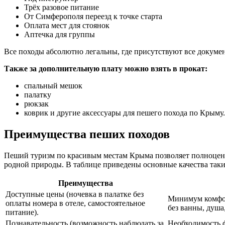
Трёх разовое питание
От Симферополя переезд к точке старта
Оплата мест для стоянок
Аптечка для группы
Все походы абсолютно легальны, где присутствуют все докумен
Также за дополнительную плату можно взять в прокат:
спальный мешок
палатку
рюкзак
коврик и другие аксессуары для пешего похода по Крыму.
Преимущества пеших походов
Пеший туризм по красивым местам Крыма позволяет полноценн
родной природы. В таблице приведены основные качества так
Преимущества
Доступные цены (ночевка в палатке без
Минимум комфор
оплаты номера в отеле, самостоятельное
без ванны, душа,
питание).
Познавательность (возможность наблюдать за
Необходимость ф